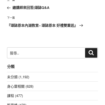
上
章
一
總講師來回答|頌缽Q&A
導
篇
覽
文
下
下一篇
章
一
『頌缽原本內湖教室– 頌缽原本 好禮雙重送』
篇
文
章
搜
搜
尋
尋
關
分類
鍵
字:
未分類 (1,192)
身心靈相關 (628)
課程 (477)
新思維 (476)