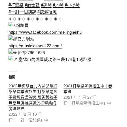
#打擊樂
#爵士鼓
#鋼琴
#木琴
#小提琴
#一對一個別課
#歡迎插班
◈ ◇ ◈ ◇ ◈ ◇ ◈ ◇ ◈ ◇ ◈ ◇
粉絲頁
https://www.facebook.com/meilingneihu
官方網站
https://musiclesson123.com/
(02)2796-1626
臺北市內湖區成功路三段174巷15號7樓
相關
2022年梅苓台北內湖兒童打
2021打擊樂熱情招生中｜春
擊樂春季班招生 打擊樂是孩
季班
子接觸音樂首選 引領著孩子
2021 年 1 月 27 日
無憂無慮得遨遊於打擊樂的
在「打擊樂熱情招生中」中
魔法世界
2022 年 2 月 10 日
在「一對一個別課」中