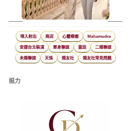
埋入射出
商店
心靈療癒
Mahamudra
安捷台北裝潢
單身聯誼
童話
二婚聯誼
未婚聯誼
天珠
婚友社
婚友社常見問題
挺力