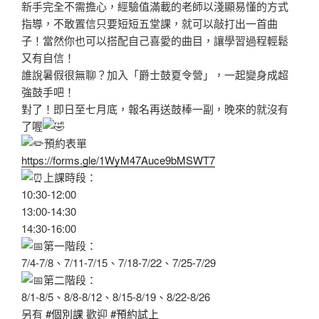
新手完全不需擔心，經驗值滿載的老師以淺顯易懂的方式
指導，不敢置信只要短短五堂課，就可以敲打出一首曲
子！當然你也可以搭配自己喜愛的曲目，讓學習過程輕鬆
又有自信！
誰說暑假很無聊？加入「爵士鼓夏令營」，一起變身成超
強鼓手吧！
對了！即日至七月底，報名再送鼓棒一副，晚來的就沒有
了喔
預約表單
https://forms.gle/1WyM47Auce9bMSWT7
上課時段：
10:30-12:00
13:00-14:30
14:30-16:00
第一階段：
7/4-7/8、7/11-7/15、7/18-7/22、7/25-7/29
第二階段：
8/1-8/5、8/8-8/12、8/15-8/19、8/22-8/26
另有
#個別課
歡迎
#預約試上