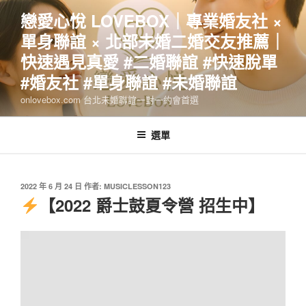
跳
戀愛心悅 LOVEBOX｜專業婚友社 ×
至
單身聯誼 × 北部未婚二婚交友推薦｜
主
要
快速遇見真愛 #二婚聯誼 #快速脫單
內
#婚友社 #單身聯誼 #未婚聯誼
容
onlovebox.com 台北未婚聯誼一對一約會首選
選單
發
2022 年 6 月 24 日
作者:
MUSICLESSON123
佈
【2022 爵士鼓夏令營 招生中】
於
視
訊
播
放
器