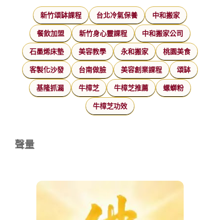
新竹頌缽課程
台北冷氣保養
中和搬家
餐飲加盟
新竹身心靈課程
中和搬家公司
石墨烯床墊
美容教學
永和搬家
桃園美食
客製化沙發
台南做臉
美容創業課程
頌缽
基隆抓漏
牛樟芝
牛樟芝推薦
螺螄粉
牛樟芝功效
聲量