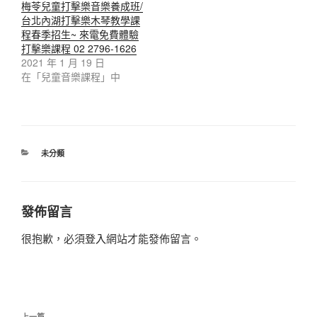
梅苓兒童打擊樂音樂養成班/
台北內湖打擊樂木琴教學課
程春季招生~ 來電免費體驗
打擊樂課程 02 2796-1626
2021 年 1 月 19 日
在「兒童音樂課程」中
分
未分類
類
發佈留言
很抱歉，必須
登入
網站才能發佈留言。
文
上一篇