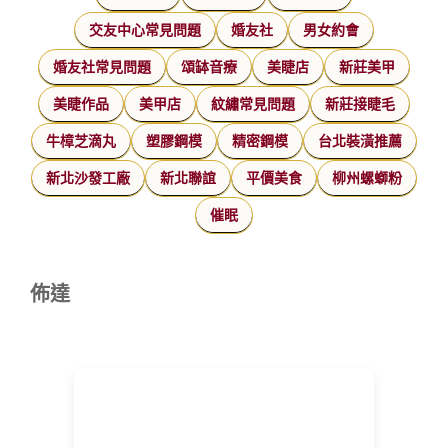
交友中心常見問題
婚友社
男女約會
婚友社常見問題
頌缽音療
美睫店
新莊美甲
美睫作品
美甲店
紋繡常見問題
新莊接睫毛
牛樟芝滴丸
塑膠鋼模
精密鋼模
台北裝潢推薦
新北沙發工廠
新北聯誼
平價美食
柳州螺螄粉
催眠
佈達