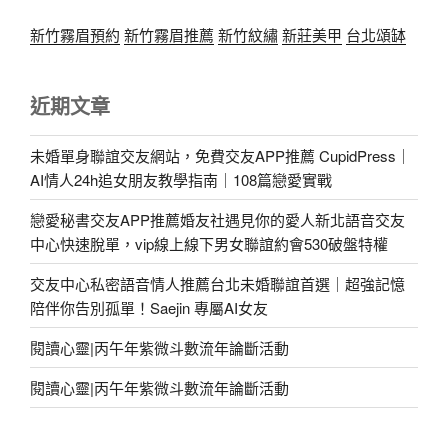
新竹霧眉預約
新竹霧眉推薦
新竹紋繡
新莊美甲
台北頌缽
近期文章
未婚單身聯誼交友網站，免費交友APP推薦 CupidPress｜
AI情人24h追女朋友教學指南｜108篇戀愛實戰
戀愛秘書交友APP推薦婚友社遇見你的愛人新北語音交友
中心快速脫單，vip線上線下男女聯誼約會530破盤特權
交友中心私密語音情人推薦台北未婚聯誼首選｜超強記憶
陪伴你告別孤單！Saejin 專屬AI女友
閱讀心靈|丙午年紫微斗數流年論斷活動
閱讀心靈|丙午年紫微斗數流年論斷活動