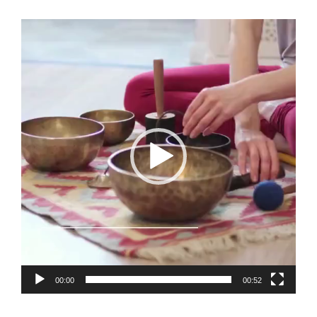
視
訊
播
放
器
00:00
00:52