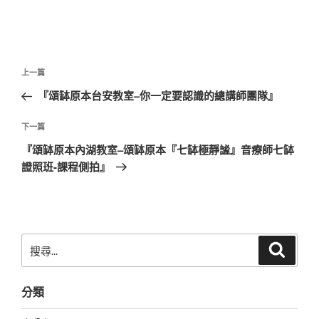
文
上
上一篇
章
一
『頌缽原本台安教室–你一定要認識的總講師團隊』
導
篇
覽
文
下
下一篇
章
一
『頌缽原本內湖教室–頌缽原本『七缽極靜謐』音療師七缽
篇
證照班-課程側拍』
文
章
搜
搜
尋
尋
關
分類
鍵
字: