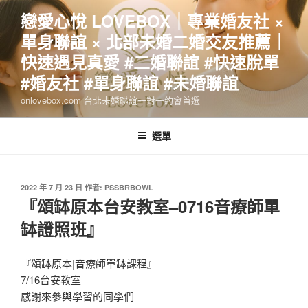
跳
戀愛心悅 LOVEBOX｜專業婚友社 ×
至
單身聯誼 × 北部未婚二婚交友推薦｜
主
要
快速遇見真愛 #二婚聯誼 #快速脫單
內
#婚友社 #單身聯誼 #未婚聯誼
容
onlovebox.com 台北未婚聯誼一對一約會首選
選單
發
2022 年 7 月 23 日
作者:
PSSBRBOWL
佈
『頌缽原本台安教室–0716音療師單
於
缽證照班』
『頌缽原本|音療師單缽課程』
7/16台安教室
感謝來參與學習的同學們