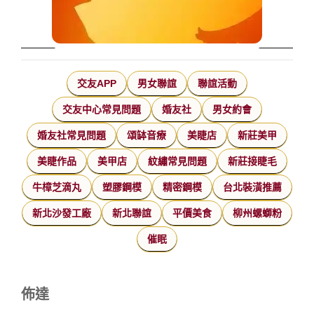
交友APP
男女聯誼
聯誼活動
交友中心常見問題
婚友社
男女約會
婚友社常見問題
頌缽音療
美睫店
新莊美甲
美睫作品
美甲店
紋繡常見問題
新莊接睫毛
牛樟芝滴丸
塑膠鋼模
精密鋼模
台北裝潢推薦
新北沙發工廠
新北聯誼
平價美食
柳州螺螄粉
催眠
佈達