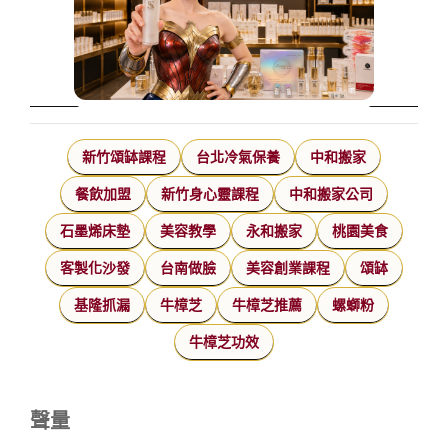
新竹頌缽課程
台北冷氣保養
中和搬家
餐飲加盟
新竹身心靈課程
中和搬家公司
石墨烯床墊
美容教學
永和搬家
桃園美食
客製化沙發
台南做臉
美容創業課程
頌缽
基隆抓漏
牛樟芝
牛樟芝推薦
螺螄粉
牛樟芝功效
聲量