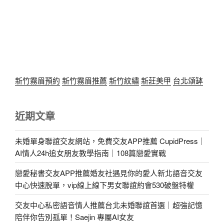
新竹霧眉預約
新竹霧眉推薦
新竹紋繡
新莊美甲
台北頌缽
近期文章
未婚單身聯誼交友網站，免費交友APP推薦 CupidPress｜
AI情人24h追女朋友教學指南｜108篇戀愛實戰
戀愛秘書交友APP推薦婚友社遇見你的愛人新北語音交友
中心快速脫單，vip線上線下男女聯誼約會530破盤特權
交友中心私密語音情人推薦台北未婚聯誼首選｜超強記憶
陪伴你告別孤單！Saejin 專屬AI女友