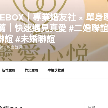
EBOX｜專業婚友社 × 單身
｜快速遇見真愛 #二婚聯誼 
聯誼 #未婚聯誼
誼一對一約會首選
新竹霧眉
竹北霧眉
牛樟芝推薦
搜