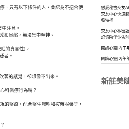
治療，只有以下條件的人，會認為不適合使
戀愛秘書交友A
交友中心快速脫
盤特權
集中注意。
交友中心私密
感和畏縮，無法集中精神。
記憶陪伴你告別孤
閱讀心靈|丙午
眠的真實性)。
疑者。
閱讀心靈|丙午
吹著的感覺，卻想像不出來。
新莊美
身心科醫療行為嗎？
正規的醫療，配合醫生囑咐和按時服藥等，
久？