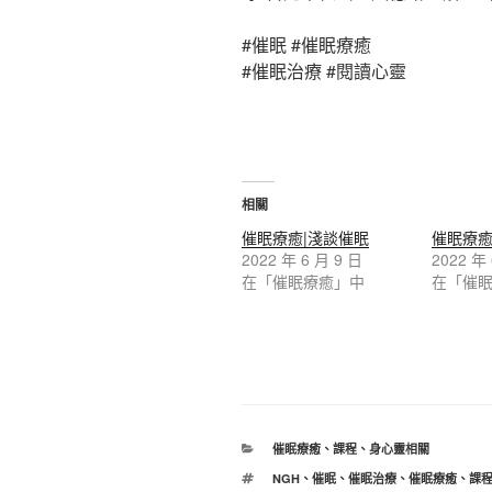
#催眠 #催眠療癒
#催眠治療 #閱讀心靈
相關
催眠療癒|淺談催眠
催眠療癒
2022 年 6 月 9 日
2022 年
在「催眠療癒」中
在「催
分
催眠療癒
、
課程
、
身心靈相關
類
標
NGH
、
催眠
、
催眠治療
、
催眠療癒
、
課