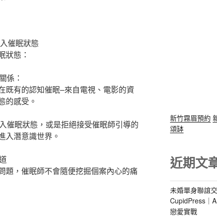
進入催眠狀態
眠狀態：
關係：
在既有的認知催眠–來自電視、電影的資
態的感受。
新竹霧眉預約
入催眠狀態，或是拒絕接受催眠師引導的
頌缽
進入潛意識世界。
近期文
道
問題，催眠師不會隨便挖掘個案內心的痛
未婚單身聯誼交
CupidPres
？
戀愛實戰