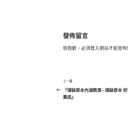
籤
發佈留言
很抱歉，必須
登入
網站才能發佈
文
上
上一篇
章
一
『頌缽原本內湖教室– 頌缽原本 
篇
重送』
導
文
覽
章