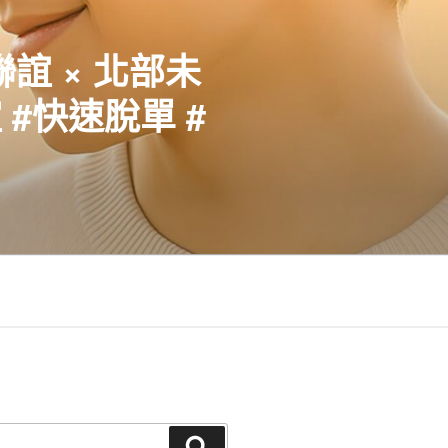
聯誼 × 北部未
#快速脫單 #
搜