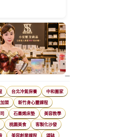
程
台北冷氣保養
中和搬家
飲加盟
新竹身心靈課程
公司
石墨烯床墊
美容教學
家
桃園美食
客製化沙發
臉
美容創業課程
頌缽