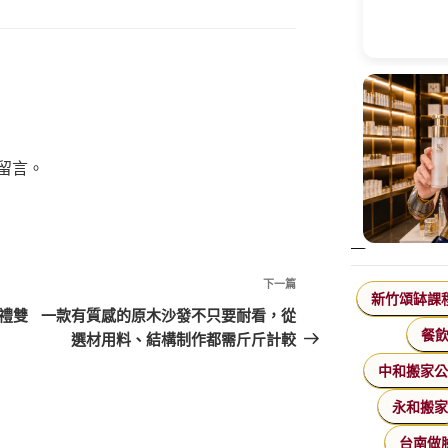
留言。
下
下一篇
新竹頌缽課
一
好禮雙
一款有質感的原木沙發不只要耐看，從
篇
餐
選材用料、結構制作都需斤斤計較
文
中和搬家
章
永和搬
台南做