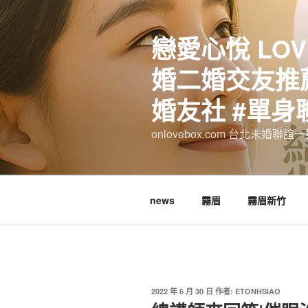
跳
至
戀愛心悅 LOV
主
要
婚二婚交友推薦
內
容
婚友社 #單身
onlovebox.com 台北未婚聯
news
霧眉
霧眉新竹
發
2022 年 6 月 30 日
作者:
ETONHSIAO
佈