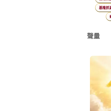
基隆抓
聲量