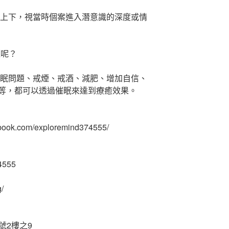
時上下，視當時個案進入潛意識的深度或情
題呢？
睡眠問題、戒煙、戒酒、減肥、增加自信、
等，都可以透過催眠來達到療癒效果。
ook.com/exploremind374555/
4555
/
號2樓之9