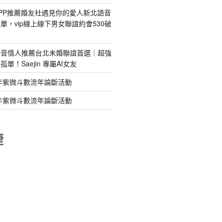
PP推薦婚友社遇見你的愛人新北語音
單，vip線上線下男女聯誼約會530破
語音情人推薦台北未婚聯誼首選｜超強
單！Saejin 專屬AI女友
年紫微斗數流年論斷活動
年紫微斗數流年論斷活動
睫