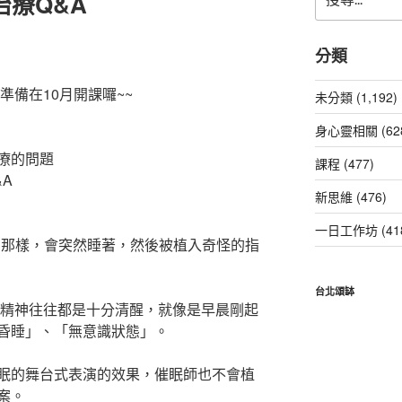
治療Q&A
尋
關
鍵
分類
字:
準備在10月開課囉~~
未分類 (1,192)
身心靈相關 (62
療的問題
課程 (477)
A
新思維 (476)
一日工作坊 (41
的那樣，會突然睡著，然後被植入奇怪的指
台北頌缽
的精神往往都是十分清醒，就像是早晨剛起
昏睡」、「無意識狀態」。
眠的舞台式表演的效果，催眠師也不會植
案。