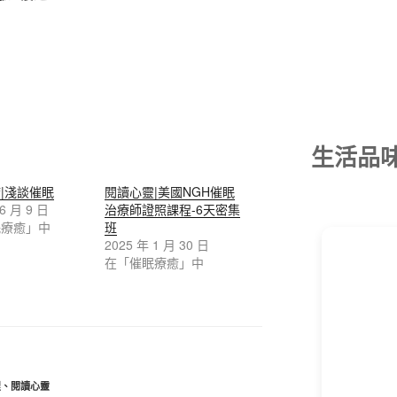
生活品
|淺談催眠
閱讀心靈|美國NGH催眠
 6 月 9 日
治療師證照課程-6天密集
眠療癒」中
班
2025 年 1 月 30 日
在「催眠療癒」中
程
、
閱讀心靈