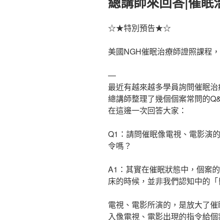
總講師來回答|催眠
於
☆★特別預告★☆
美國NGH催眠治療師證照課程，
—
最近有越來越多學員詢問催眠治
總講師整理了幾個個案常問的Q&
在這邊一次回答大家：
Q1：請問催眠像電視、電影演
令嗎？
A1：其實在催眠狀態中，個案
床的時候，並非我們認知中的「
電視、電影所演的，是放大了催
入像電視、電影出現的指令給個