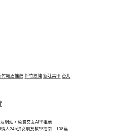
新竹霧眉推薦
新竹紋繡
新莊美甲
台北
章
友網站，免費交友APP推薦
s｜AI情人24h追女朋友教學指南｜108篇