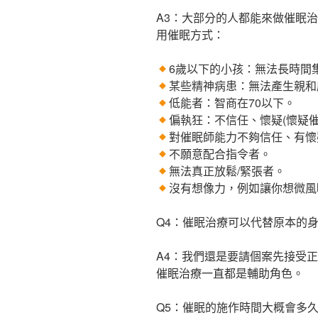
A3：大部分的人都能來做催眠
用催眠方式：
6歲以下的小孩：無法長時間
某些精神病患：無法產生親和
低能者：智商在70以下。
偏執狂：不信任、懷疑(懷疑催
對催眠師能力不夠信任、有懷
不願意配合指令者。
無法真正放鬆/緊張者。
沒有想像力，例如讓你想微風
Q4：催眠治療可以代替原本的
A4：我們還是要請個案先接受
催眠治療一直都是輔助角色。
Q5：催眠的施作時間大概會多