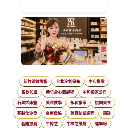
新竹頌缽課程
台北冷氣保養
中和搬家
餐飲加盟
新竹身心靈課程
中和搬家公司
石墨烯床墊
美容教學
永和搬家
桃園美食
客製化沙發
台南做臉
美容創業課程
頌缽
基隆抓漏
牛樟芝
牛樟芝推薦
螺螄粉