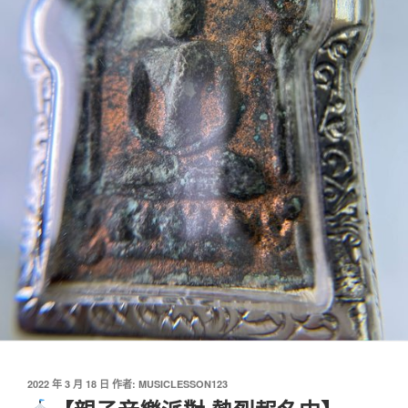
發
2022 年 3 月 18 日
作者:
MUSICLESSON123
佈