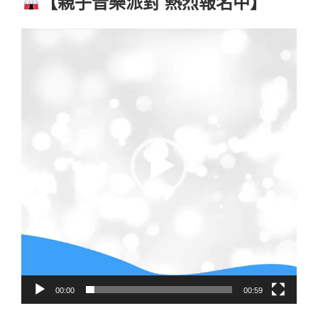
【親子音樂派對 熱烈報名中】
於
視
訊
播
放
器
00:00
00:59