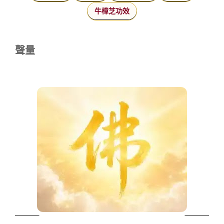
牛樟芝功效
聲量