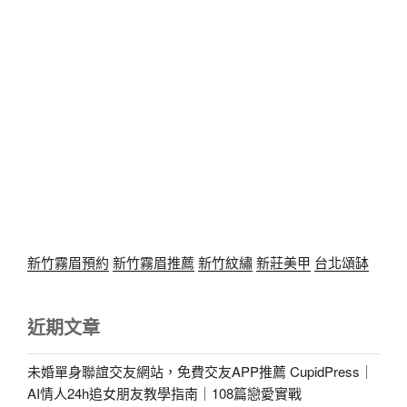
新竹霧眉預約
新竹霧眉推薦
新竹紋繡
新莊美甲
台北頌缽
近期文章
未婚單身聯誼交友網站，免費交友APP推薦 CupidPress｜
AI情人24h追女朋友教學指南｜108篇戀愛實戰