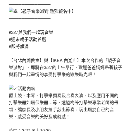
─────────────
【親子音樂派對 熱烈報名中】
─────────────
#327與我們一起玩音樂
#週末親子活動首選
#即將額滿
【台北內湖教室】與【IKEA 內湖店】本次合作的「親子音
樂派對」，即將在3/27的上午舉行，歡迎爸爸媽媽帶著孩子
與我們一起盡情的享受打擊樂的歡樂時光吧！
活動內容
爵士鼓、木琴、打擊樂獨奏及合奏表演，以及應用不同的
打擊樂器如環保樂器…等，透過梅苓打擊樂專業老師的帶
領，讓家長及小朋友攜手敲出節奏，玩出屬於自己的音
樂，感受音樂的美好及成就感！
時間：3/27 早上10:30