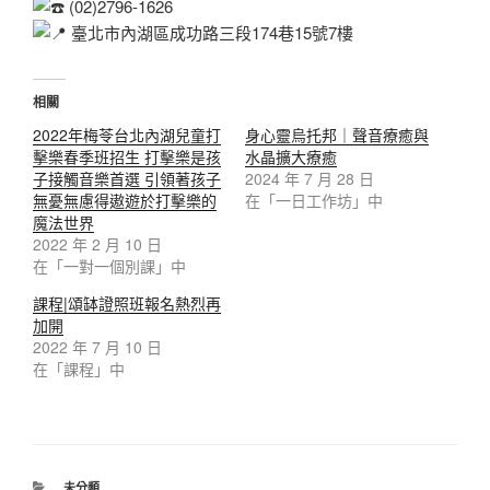
(02)2796-1626
臺北市內湖區成功路三段174巷15號7樓
相關
2022年梅苓台北內湖兒童打
身心靈烏托邦｜聲音療癒與
擊樂春季班招生 打擊樂是孩
水晶擴大療癒
子接觸音樂首選 引領著孩子
2024 年 7 月 28 日
無憂無慮得遨遊於打擊樂的
在「一日工作坊」中
魔法世界
2022 年 2 月 10 日
在「一對一個別課」中
課程|頌缽證照班報名熱烈再
加開
2022 年 7 月 10 日
在「課程」中
分
未分類