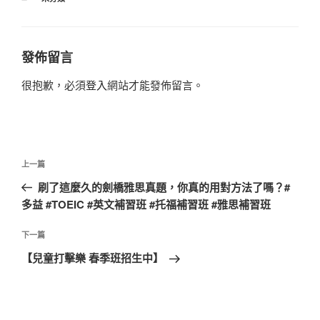
類
發佈留言
很抱歉，必須
登入
網站才能發佈留言。
文
上
上一篇
章
一
刷了這麼久的劍橋雅思真題，你真的用對方法了嗎？#
導
篇
多益 #TOEIC #英文補習班 #托福補習班 #雅思補習班
覽
文
章
下
下一篇
一
【兒童打擊樂 春季班招生中】
篇
文
章