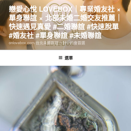
跳
戀愛心悅 LOVEBOX｜專業婚友社 ×
至
單身聯誼 × 北部未婚二婚交友推薦｜
主
要
快速遇見真愛 #二婚聯誼 #快速脫單
內
#婚友社 #單身聯誼 #未婚聯誼
容
onlovebox.com 台北未婚聯誼一對一約會首選
選單