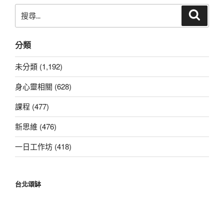
搜
搜
尋
尋
關
分類
鍵
字:
未分類 (1,192)
身心靈相關 (628)
課程 (477)
新思維 (476)
一日工作坊 (418)
台北頌缽