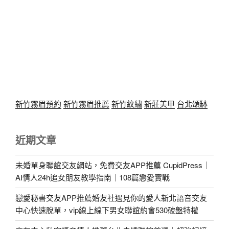
新竹霧眉預約
新竹霧眉推薦
新竹紋繡
新莊美甲
台北頌缽
近期文章
未婚單身聯誼交友網站，免費交友APP推薦 CupidPress｜
AI情人24h追女朋友教學指南｜108篇戀愛實戰
戀愛秘書交友APP推薦婚友社遇見你的愛人新北語音交友
中心快速脫單，vip線上線下男女聯誼約會530破盤特權