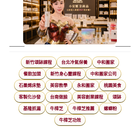
新竹頌缽課程
台北冷氣保養
中和搬家
餐飲加盟
新竹身心靈課程
中和搬家公司
石墨烯床墊
美容教學
永和搬家
桃園美食
客製化沙發
台南做臉
美容創業課程
頌缽
基隆抓漏
牛樟芝
牛樟芝推薦
螺螄粉
牛樟芝功效