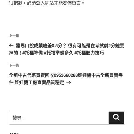
很抱歉，必須
登入
網站才能發佈留言。
文
上
上一篇
章
一
雅思口說成績總差0.5分？ 很有可能是在考試前2分鐘丟
導
篇
掉的！#托福準備 #托福準備多久 #托福聽力技巧
覽
文
章
下
下一篇
一
全新中古代幣買賣回收0953660288娃娃機中古全新買賣零
篇
件 娃娃機工廠直營品質穩定
文
章
搜
搜
尋
尋
關