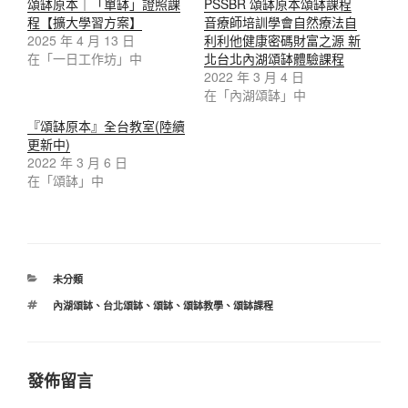
頌缽原本｜「單缽」證照課
PSSBR 頌缽原本頌缽課程
程【擴大學習方案】
音療師培訓學會自然療法自
2025 年 4 月 13 日
利利他健康密碼財富之源 新
在「一日工作坊」中
北台北內湖頌缽體驗課程
2022 年 3 月 4 日
在「內湖頌缽」中
『頌缽原本』全台教室(陸續
更新中)
2022 年 3 月 6 日
在「頌缽」中
分
未分類
類
標
內湖頌缽
、
台北頌缽
、
頌缽
、
頌缽教學
、
頌缽課程
籤
發佈留言