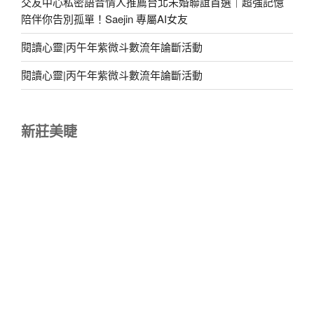
交友中心私密語音情人推薦台北未婚聯誼首選｜超強記憶
陪伴你告別孤單！Saejin 專屬AI女友
閱讀心靈|丙午年紫微斗數流年論斷活動
閱讀心靈|丙午年紫微斗數流年論斷活動
新莊美睫