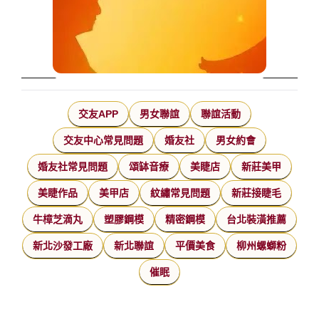
交友APP
男女聯誼
聯誼活動
交友中心常見問題
婚友社
男女約會
婚友社常見問題
頌缽音療
美睫店
新莊美甲
美睫作品
美甲店
紋繡常見問題
新莊接睫毛
牛樟芝滴丸
塑膠鋼模
精密鋼模
台北裝潢推薦
新北沙發工廠
新北聯誼
平價美食
柳州螺螄粉
催眠