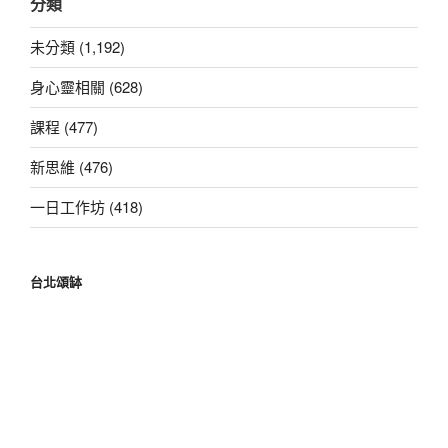
分類
鍵
字:
未分類 (1,192)
身心靈相關 (628)
課程 (477)
新思維 (476)
一日工作坊 (418)
台北頌缽