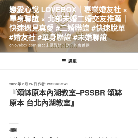
跳
戀愛心悅 LOVEBOX｜專業婚友社 ×
至
單身聯誼 × 北部未婚二婚交友推薦｜
主
要
快速遇見真愛 #二婚聯誼 #快速脫單
內
#婚友社 #單身聯誼 #未婚聯誼
容
onlovebox.com 台北未婚聯誼一對一約會首選
選單
發
2022 年 2 月 24 日
作者:
PSSBRBOWL
佈
『頌缽原本內湖教室–PSSBR 頌缽
於
原本 台北內湖教室』
相關