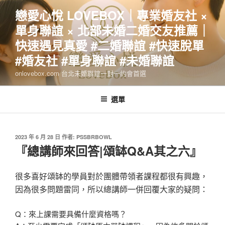
跳
戀愛心悅 LOVEBOX｜專業婚友社 ×
至
單身聯誼 × 北部未婚二婚交友推薦｜
主
要
快速遇見真愛 #二婚聯誼 #快速脫單
內
#婚友社 #單身聯誼 #未婚聯誼
容
onlovebox.com 台北未婚聯誼一對一約會首選
選單
發
2023 年 6 月 28 日
作者:
PSSBRBOWL
佈
『總講師來回答|頌缽Q&A其之六』
於
很多喜好頌缽的學員對於團體帶領者課程都很有興趣，
因為很多問題雷同，所以總講師一併回覆大家的疑問：
Q：來上課需要具備什麼資格嗎？