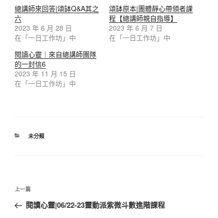
總講師來回答|頌缽Q&A其之
頌缽原本|團體靜心帶領者課
六
程【總講師親自指導】
2023 年 6 月 28 日
2023 年 6 月 7 日
在「一日工作坊」中
在「一日工作坊」中
閱讀心靈｜來自總講師團隊
的一封信6
2023 年 11 月 15 日
在「一日工作坊」中
分
未分類
類
文
上
上一篇
章
一
閱讀心靈|06/22-23靈動派紫微斗數進階課程
導
篇