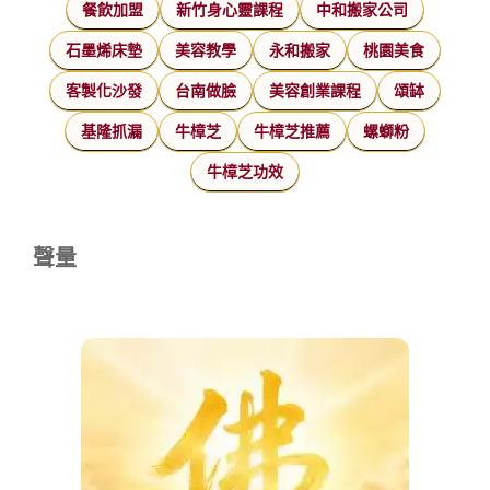
餐飲加盟
新竹身心靈課程
中和搬家公司
石墨烯床墊
美容教學
永和搬家
桃園美食
客製化沙發
台南做臉
美容創業課程
頌缽
基隆抓漏
牛樟芝
牛樟芝推薦
螺螄粉
牛樟芝功效
聲量