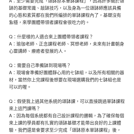
A：至少需要完成「頌缽原本單缽課程」，因為許多關於頌
缽的基礎常識、敲缽技巧，以及身為一位頌缽師應該具備
的心態和素質都在我們所編排的單缽課程內了，基礎沒有
紮穩，來學團體帶領者課程會很吃力的。
Q：什麼樣的人適合來上團體帶領者課程？
A：瑜珈老師、正念課程老師、冥想老師，未來有計畫朝身
心靈講師、療癒者發展的人。
Q：需要自己準備缽到現場嗎？
A：現場會準備好團體靜心用的七缽組，以及所有相關的器
材，當然你上完課程後想要在現場選購我們的七缽組也是
可以的喔。
Q：假使我上過其他系統的頌缽課，可以直接跳過單缽課程
來上這門課嗎？
A：因為每個系統都有自己設計課程的邏輯，為了確保每個
來上課的學員都有扎實的頌缽基礎才能帶出良好的上課體
驗，我們還是會要求至少完成「頌缽原本單缽課程」後，