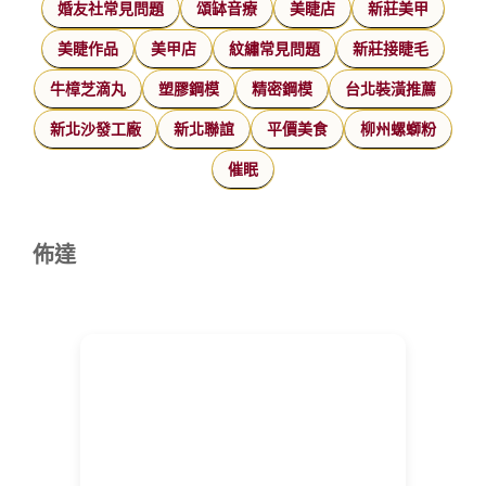
婚友社常見問題
頌缽音療
美睫店
新莊美甲
美睫作品
美甲店
紋繡常見問題
新莊接睫毛
牛樟芝滴丸
塑膠鋼模
精密鋼模
台北裝潢推薦
新北沙發工廠
新北聯誼
平價美食
柳州螺螄粉
催眠
佈達