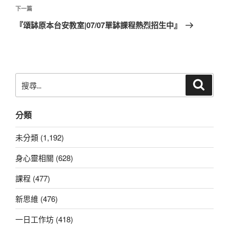
覽
文
下
下一篇
章
一
『頌缽原本台安教室|07/07單缽課程熱烈招生中』
篇
文
章
搜
搜
尋
尋
關
分類
鍵
字:
未分類 (1,192)
身心靈相關 (628)
課程 (477)
新思維 (476)
一日工作坊 (418)