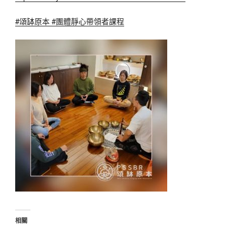
#頌缽原本
#團體靜心帶領者課程
相關