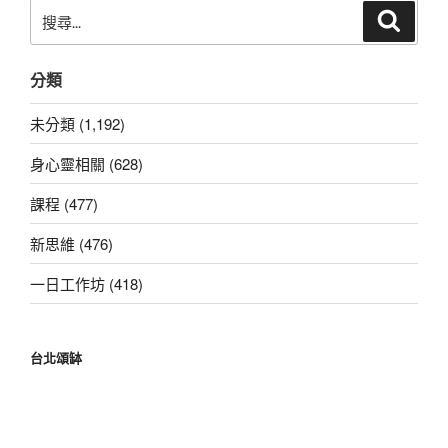
搜
搜
尋
尋
關
分類
鍵
字:
未分類 (1,192)
身心靈相關 (628)
課程 (477)
新思維 (476)
一日工作坊 (418)
台北頌缽