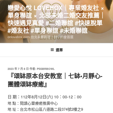
跳
戀愛心悅 LOVEBOX｜專業婚友社 ×
至
單身聯誼 × 北部未婚二婚交友推薦｜
主
要
快速遇見真愛 #二婚聯誼 #快速脫單
內
#婚友社 #單身聯誼 #未婚聯誼
容
onlovebox.com 台北未婚聯誼一對一約會首選
選單
發
2023 年 7 月 8 日
作者:
PSSBRBOWL
佈
『頌缽原本台安教室｜七缽•月靜心-
於
團體頌缽療癒』
日 期：112年8月12日(六) 10：00-12：00
地 點：閱讀心靈療癒推廣中心
地 址：台北巿松山區八德路二段374號2樓之9