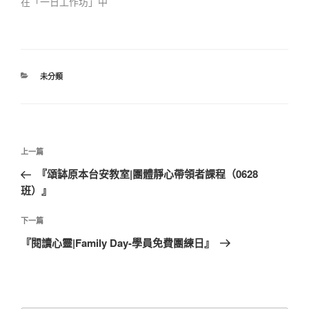
在「一日工作坊」中
分
未分類
類
文
上
上一篇
章
一
『頌缽原本台安教室|團體靜心帶領者課程（0628
導
篇
班）』
覽
文
章
下
下一篇
一
『閱讀心靈|Family Day-學員免費團練日』
篇
文
章