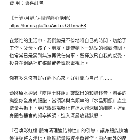
費 用：隨喜紅包
【七缽•月靜心-團體靜心活動】
https://forms.gle/4ecAisLozQLbnwiF8
在繁忙的生活中，我們總是不停地將自己的時間，切給了
工作、父母、孩子、朋友，即使剩下一點點的獨處時間，
也常常已是累到無法再做任何事，選擇放飛自我的感受，
投身在網路社群媒體或者電影電視上。
你有多久沒有好好靜下心來，好好關心自己了……
頌缽原本透過『陰陽七缽組』敲擊出的和諧缽音，溫柔的
撫慰你全身的細胞，當頌缽與高頻率的『水晶頭顱』產生
能量共振下，更能將磁場轉化直達人體深層的細胞，達到
身體各器官的頻率微調，進入深層放鬆狀態。
『召喚彩虹橋-脈輪清理連結神性』的引導，讓身體能快速
獲得調整與淨化，脈輪能量恢復平衡運作，由內而外的產