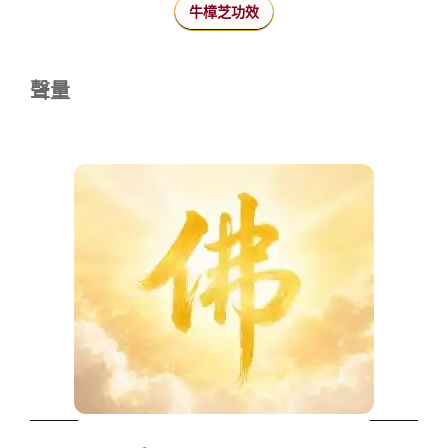
牛樟芝功效
聲量