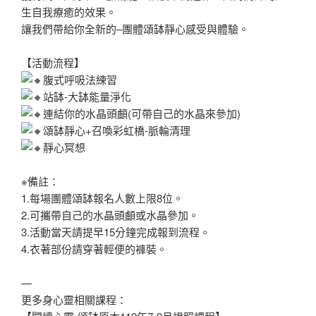
生自我療癒的效果。
讓我們帶給你全新的–團體頌缽靜心感受與體驗。
【活動流程】
腹式呼吸法練習
站缽-大缽能量淨化
連結你的水晶頭顱(可帶自己的水晶來參加)
頌缽靜心+召喚彩虹橋-脈輪清理
靜心冥想
※備註：
1.每場團體頌缽報名人數上限8位。
2.可攜帶自己的水晶頭顱或水晶參加。
3.活動當天請提早15分鐘完成報到流程。
4.衣著部份請穿著輕便的褲裝。
—
更多身心靈相關課程：