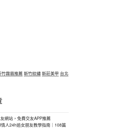
新竹霧眉推薦
新竹紋繡
新莊美甲
台北
章
友網站，免費交友APP推薦
s｜AI情人24h追女朋友教學指南｜108篇