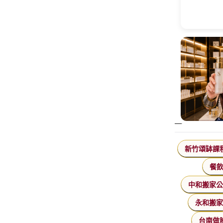
新竹頌缽課
餐
中和搬家
永和搬
台南做