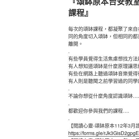
『頌缽原本台安教室
於
課程』
每次的頌缽課程，都凝聚了來自
同的角度切入頌缽，但相同的都
離開。
.
有些學員覺得生活焦慮想找方法
有人想知道頌缽是什麼原理讓思
有些在網路上聽過頌缽音樂覺得
有人則是聽聞之前學習過的同學
.
不論你想從什麼角度認識頌缽….
.
都歡迎你參與我們的課程….
.
【閱讀心靈-頌缽原本112年3月
https://forms.gle/rJk3GisD2gp