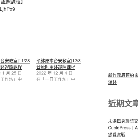
6月證照課程】
1LjhPx9
安教室|11/23
頌缽原本台安教室|12/3
單缽證照課程
音療師單缽證照課程
 11 月 25 日
2022 年 12 月 4 日
新竹霧眉預約
日工作坊」中
在「一日工作坊」中
頌缽
近期文
未婚單身聯誼交
CupidPres
戀愛實戰