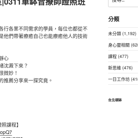
|0311單缽音療師證照班
尋
關
鍵
分類
字:
各行各業不同需求的學員，每位也都從不
未分類 (1,192)
是他們帶著療癒自己也能療癒他人的技術
身心靈相關 (62
課程 (477)
靜心
緒沈澱下來？
新思維 (476)
很微妙！
一日工作坊 (41
的推薦分享來一探究竟。
台北頌缽
證照課程】
gEopQ7