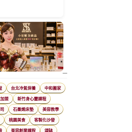
程
台北冷氣保養
中和搬家
飲加盟
新竹身心靈課程
公司
石墨烯床墊
美容教學
家
桃園美食
客製化沙發
臉
美容創業課程
頌缽