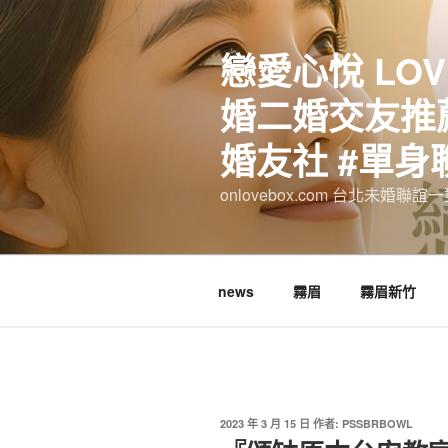
跳
至
戀愛心悅 LOV
主
要
婚二婚交友推薦
內
容
婚友社 #單身
onlovebox.com 台北未婚聯
news
霧眉
霧眉新竹
發
2023 年 3 月 15 日
作者:
PSSBRBOWL
佈