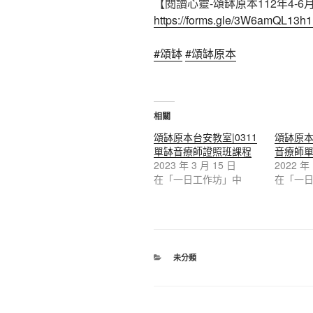
【閱讀心靈-頌缽原本112年4-
https://forms.gle/3W6amQL13h
#頌缽
#頌缽原本
相關
頌缽原本台安教室|0311
頌缽原本台
單缽音療師證照班課程
音療師
2023 年 3 月 15 日
2022 年
在「一日工作坊」中
在「一
分
未分類
類