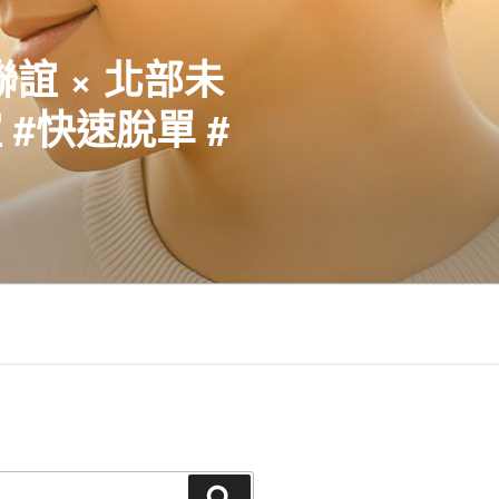
聯誼 × 北部未
#快速脫單 #
搜