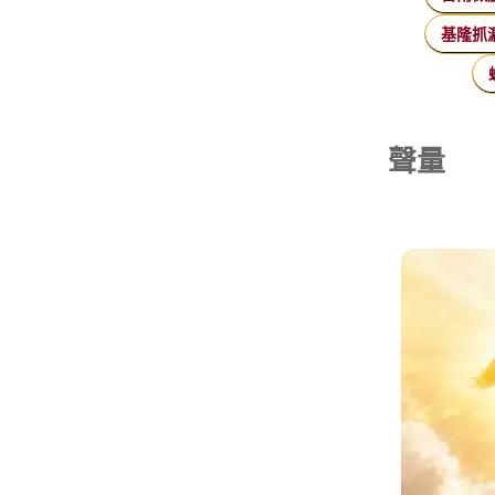
基隆抓
聲量