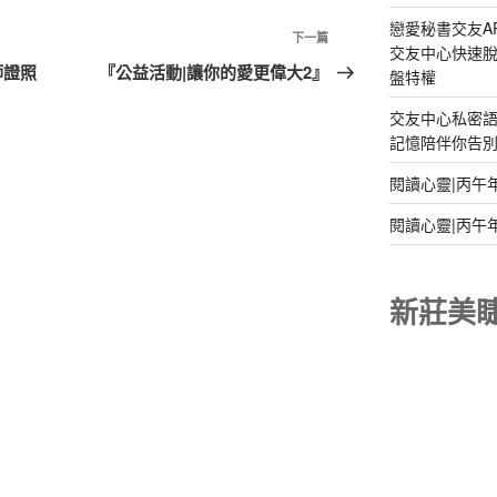
戀愛秘書交友A
下
下一篇
交友中心快速脫
一
師證照
『公益活動|讓你的愛更偉大2』
盤特權
篇
交友中心私密
文
記憶陪伴你告別孤
章
閱讀心靈|丙午
閱讀心靈|丙午
新莊美