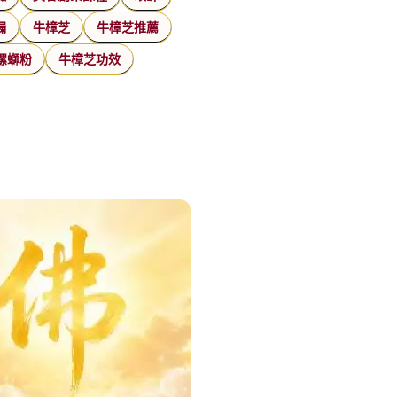
漏
牛樟芝
牛樟芝推薦
螺螄粉
牛樟芝功效