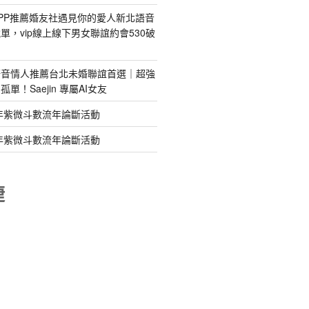
PP推薦婚友社遇見你的愛人新北語音
單，vip線上線下男女聯誼約會530破
語音情人推薦台北未婚聯誼首選｜超強
單！Saejin 專屬AI女友
年紫微斗數流年論斷活動
年紫微斗數流年論斷活動
睫