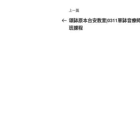
文
上
上一篇
章
一
頌缽原本台安教室|0311單缽音療
篇
班課程
導
文
覽
章