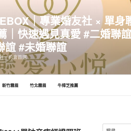
EBOX｜專業婚友社 × 單身
｜快速遇見真愛 #二婚聯誼 
聯誼 #未婚聯誼
誼一對一約會首選
新竹霧眉
竹北霧眉
牛樟芝推薦
搜