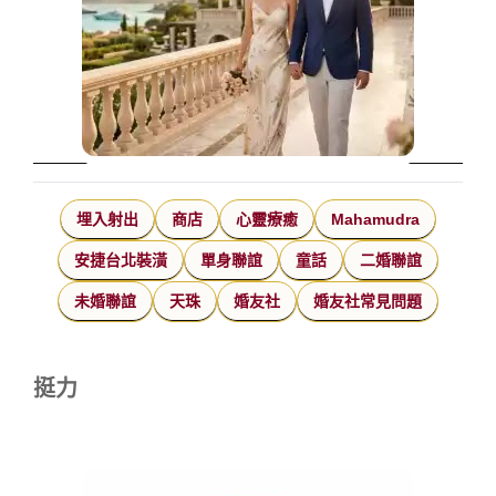
埋入射出
商店
心靈療癒
Mahamudra
安捷台北裝潢
單身聯誼
童話
二婚聯誼
未婚聯誼
天珠
婚友社
婚友社常見問題
挺力