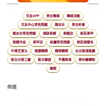
交友APP
男女聯誼
聯誼活動
交友中心常見問題
婚友社
男女約會
婚友社常見問題
頌缽音療
美睫店
新莊美甲
美睫作品
美甲店
紋繡常見問題
新莊接睫毛
牛樟芝滴丸
塑膠鋼模
精密鋼模
台北裝潢推薦
新北沙發工廠
新北聯誼
平價美食
柳州螺螄粉
催眠
佈達