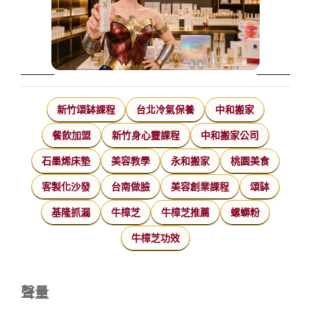
新竹頌缽課程
台北冷氣保養
中和搬家
餐飲加盟
新竹身心靈課程
中和搬家公司
石墨烯床墊
美容教學
永和搬家
桃園美食
客製化沙發
台南做臉
美容創業課程
頌缽
基隆抓漏
牛樟芝
牛樟芝推薦
螺螄粉
牛樟芝功效
聲量