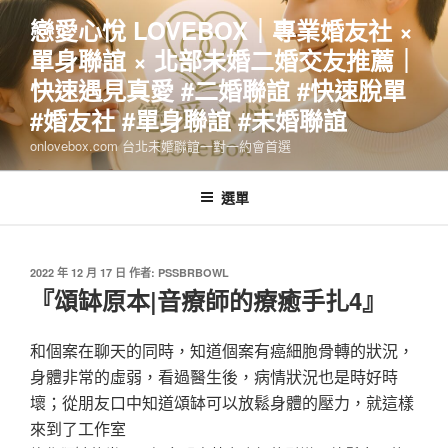
跳
戀愛心悅 LOVEBOX｜專業婚友社 ×
至
單身聯誼 × 北部未婚二婚交友推薦｜
主
要
快速遇見真愛 #二婚聯誼 #快速脫單
內
#婚友社 #單身聯誼 #未婚聯誼
容
onlovebox.com 台北未婚聯誼一對一約會首選
選單
發
2022 年 12 月 17 日
作者:
PSSBRBOWL
佈
『頌缽原本|音療師的療癒手扎4』
於
和個案在聊天的同時，知道個案有癌細胞骨轉的狀況，
身體非常的虛弱，看過醫生後，病情狀況也是時好時
壞；從朋友口中知道頌缽可以放鬆身體的壓力，就這樣
來到了工作室