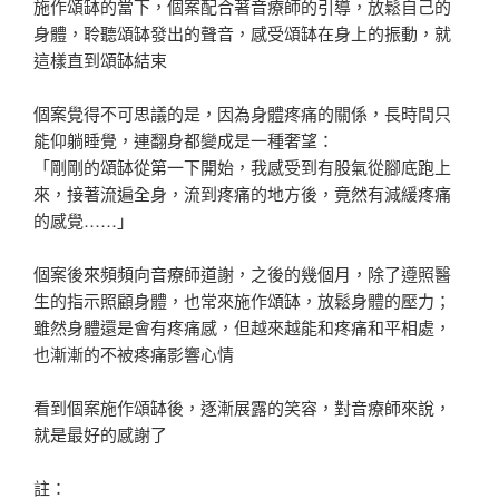
施作頌缽的當下，個案配合著音療師的引導，放鬆自己的
身體，聆聽頌缽發出的聲音，感受頌缽在身上的振動，就
這樣直到頌缽結束
個案覺得不可思議的是，因為身體疼痛的關係，長時間只
能仰躺睡覺，連翻身都變成是一種奢望：
「剛剛的頌缽從第一下開始，我感受到有股氣從腳底跑上
來，接著流遍全身，流到疼痛的地方後，竟然有減緩疼痛
的感覺……」
個案後來頻頻向音療師道謝，之後的幾個月，除了遵照醫
生的指示照顧身體，也常來施作頌缽，放鬆身體的壓力；
雖然身體還是會有疼痛感，但越來越能和疼痛和平相處，
也漸漸的不被疼痛影響心情
看到個案施作頌缽後，逐漸展露的笑容，對音療師來說，
就是最好的感謝了
註：