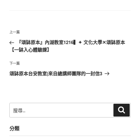
類
文
上
上一篇
章
一
『頌缽原本』內湖教室1216▍✦ 文化大學✕頌缽原本
導
篇
【一缽入心體驗課】
覽
文
章
下
下一篇
一
頌缽原本台安教室|來自總講師團隊的一封信3
篇
文
章
搜
搜
尋
尋
關
分類
鍵
字: