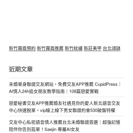
新竹霧眉預約
新竹霧眉推薦
新竹紋繡
新莊美甲
台北頌缽
近期文章
未婚單身聯誼交友網站，免費交友APP推薦 CupidPress｜
AI情人24h追女朋友教學指南｜108篇戀愛實戰
戀愛秘書交友APP推薦婚友社遇見你的愛人新北語音交友
中心快速脫單，vip線上線下男女聯誼約會530破盤特權
交友中心私密語音情人推薦台北未婚聯誼首選｜超強記憶
陪伴你告別孤單！Saejin 專屬AI女友