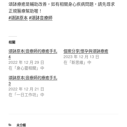
頌缽療癒是輔助改善，如有相關身心疾病問題，請先尋求
正規醫療幫助喔！
#頌缽原本
#頌缽音療師
相關
頌缽原本|音療師的療癒手扎
個案分享|懷孕與頌缽療癒
4
2023 年 12 月 13 日
2022 年 12 月 29 日
在「新思維」中
在「身心靈相關」中
頌缽原本|音療師的療癒手扎
3
2022 年 12 月 21 日
在「一日工作坊」中
分
未分類