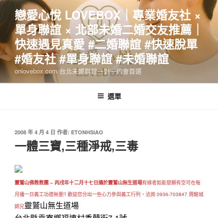
跳
戀愛心悅 LOVEBOX｜專業婚友社 ×
至
單身聯誼 × 北部未婚二婚交友推薦｜
主
要
快速遇見真愛 #二婚聯誼 #快速脫單
內
#婚友社 #單身聯誼 #未婚聯誼
容
onlovebox.com 台北未婚聯誼一對一約會首選
選單
發
2008 年 4 月 4 日
作者:
ETONHSIAO
佈
一體三寶,三種淨戒,三毒
於
靈鷲山佛教教團 – 丙戌年十二月十七日攝於靈鷲山無生道場
有緣者如能發願有空可在每
月播一日義工功德無量!! 歡迎您分出一些心力參與義工行列，洽詢 0936-703847 周銘城
靈鷲山無生道場
師兄
台北縣貢寮鄉福連村香蘭街7-1號