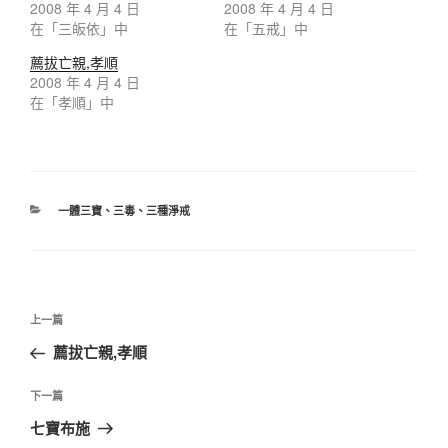
2008 年 4 月 4 日
2008 年 4 月 4 日
在「三皈依」中
在「五戒」中
薦拔亡親,孝順
2008 年 4 月 4 日
在「孝順」中
分
一體三寶
、
三毒
、
三種淨戒
類
文
上
上一篇
章
一
薦拔亡親,孝順
導
篇
覽
文
下
下一篇
章
一
七寶布施
篇