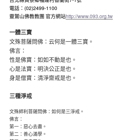
電話：(02)2499-1100
靈鷲山佛教教團 官方網站
http://www.093.org.tw
一體三寶
文殊菩薩問佛：云何是一體三寶。
佛言：
性是佛寶：如如不動是也。
心是法寶：明決公正是也。
身是僧寶：清淨齋戒是也。
三種淨戒
文殊師利菩薩問佛：如何是三淨戒。
佛言：
第一：惡心去盡。
第二：善心滿學。