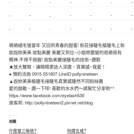
搬家
桃園搬家
台北飄眉
新北搬家
搬家費
搬廠房
搬家全省
搬家估價
新莊接睫毛
推薦搬家
美甲教學
鋼琴搬運
基隆搬家
桃園除毛
中和搬家
推薦搬家
裝潢
平價搬家
SEO
搬家費用
射出模具
萌萌細毛憶當年 又回到青春的甜蜜! 新莊接睫毛植睫毛上新
妝說妳美美 妝點美麗 美麗又到位~小姐想要變的很萌很有
精神,不得不佩服! 妝點美麗接睫毛的技術~讚歎
★放大雙眼，讓眼睛更迷人深邃，真實感~我愛！
● 預約洽詢 0915-551807 LineID:pollynineteen
▲說妳美美植睫毛接睫毛真實感睫然不同粉絲團
愛的鼓勵，讚一下咩! 喜歡的水水們～請幫忙分享喲^^
https://www.facebook.com/eyelash530
痞客邦: http://pollynineteen2.pixnet.net/blog
相關
什麼是三皈依?
何謂五戒?