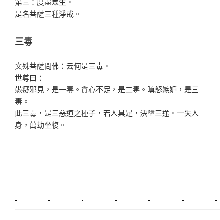
第三：度盡眾生。
是名菩薩三種淨戒。
三毒
文殊菩薩問佛：云何是三毒。
世尊曰：
愚癡邪見，是一毒。貪心不足，是二毒。瞋怒嫉妒，是三
毒。
此三毒，是三惡道之種子，若人具足，決墮三途。一失人
身，萬劫坐復。
新莊植睫毛
美睫教學
塑膠鋼模
室內裝潢
美睫課程
搬家價錢
室內設計