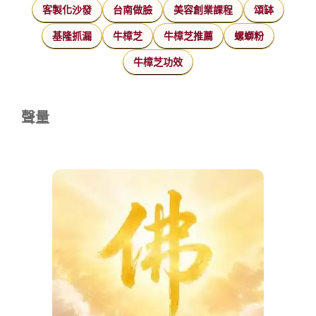
客製化沙發
台南做臉
美容創業課程
頌缽
基隆抓漏
牛樟芝
牛樟芝推薦
螺螄粉
牛樟芝功效
聲量