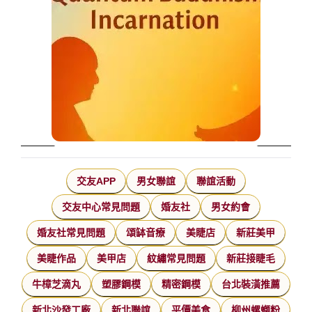
交友APP
男女聯誼
聯誼活動
交友中心常見問題
婚友社
男女約會
婚友社常見問題
頌缽音療
美睫店
新莊美甲
美睫作品
美甲店
紋繡常見問題
新莊接睫毛
牛樟芝滴丸
塑膠鋼模
精密鋼模
台北裝潢推薦
新北沙發工廠
新北聯誼
平價美食
柳州螺螄粉