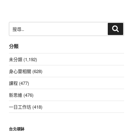
文
章
搜
搜
尋
尋
關
分類
鍵
字:
未分類 (1,192)
身心靈相關 (628)
課程 (477)
新思維 (476)
一日工作坊 (418)
台北頌缽