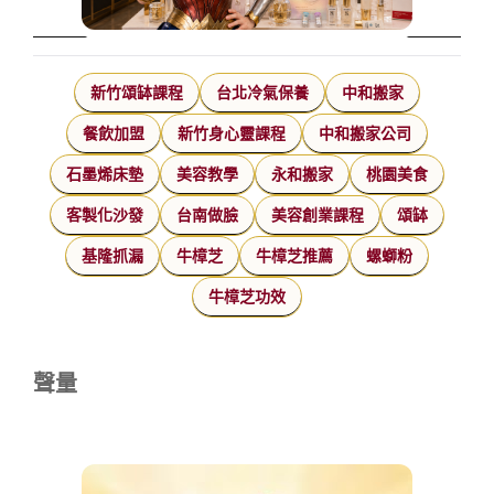
新竹頌缽課程
台北冷氣保養
中和搬家
餐飲加盟
新竹身心靈課程
中和搬家公司
石墨烯床墊
美容教學
永和搬家
桃園美食
客製化沙發
台南做臉
美容創業課程
頌缽
基隆抓漏
牛樟芝
牛樟芝推薦
螺螄粉
牛樟芝功效
聲量