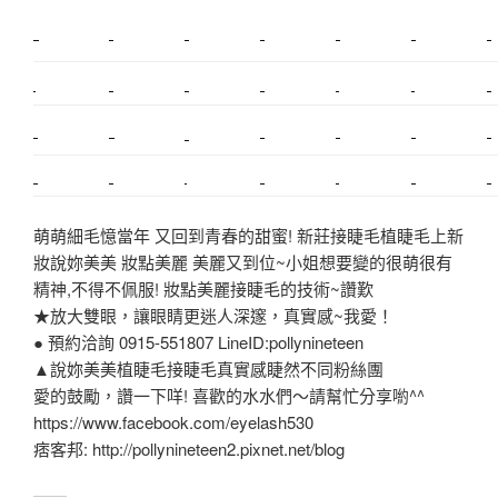
新莊植睫毛
美睫教學
塑膠鋼模
室內裝潢
美睫課程
搬家價錢
室內設計
搬家
桃園搬家
台北飄眉
新北搬家
搬家費
搬廠房
搬家全省
搬家估價
新莊接睫毛
推薦搬家
美甲教學
鋼琴搬運
基隆搬家
桃園除毛
中和搬家
推薦搬家
裝潢
平價搬家
SEO
搬家費用
射出模具
萌萌細毛憶當年 又回到青春的甜蜜! 新莊接睫毛植睫毛上新
妝說妳美美 妝點美麗 美麗又到位~小姐想要變的很萌很有
精神,不得不佩服! 妝點美麗接睫毛的技術~讚歎
★放大雙眼，讓眼睛更迷人深邃，真實感~我愛！
● 預約洽詢 0915-551807 LineID:pollynineteen
▲說妳美美植睫毛接睫毛真實感睫然不同粉絲團
愛的鼓勵，讚一下咩! 喜歡的水水們～請幫忙分享喲^^
https://www.facebook.com/eyelash530
痞客邦: http://pollynineteen2.pixnet.net/blog