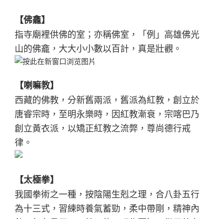
【佛龕】
指寺廟裡供佛的室；亦稱佛室，「例」高雄佛光
山的佛龕，大大小小數以百計，真是壯觀。
【喇嘛教】
西藏的佛教，分新舊兩派，舊派為紅教，創立於
唐睿宗時，至明永樂時，因紅教漸衰，宗喀巴乃
創立黃衣派，以矯正紅教之流弊，尊尚德行戒
律。
【太極拳】
我國拳術之一種，按陰陽生剋之理，合八卦五行
為十三式，習練時養氣蓄勁，柔中帶剛，精神內