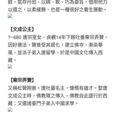
斂，氣存丹田，以綿、軟、巧為要旨，借用他力
以還之，以柔緩勝，也是一種很好之養生運動。
【文成公主】
?~680 唐宗室女，貞觀14年下嫁吐番棄宗弄贊，
因好佛法，贊普受其感化，建立佛寺，漸染華
風，並派子弟入唐留學，於是中國文化傳入西
藏。
【棄宗弄贊】
又稱松贊剛普。唐吐蕃名主，慷慨有雄才。娶唐
文成公主時，佛教隨之傳入，佛教自此盛行於西
藏；又遣諸豪門子弟入中國求學。