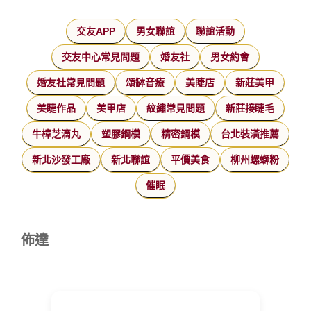
交友APP
男女聯誼
聯誼活動
交友中心常見問題
婚友社
男女約會
婚友社常見問題
頌缽音療
美睫店
新莊美甲
美睫作品
美甲店
紋繡常見問題
新莊接睫毛
牛樟芝滴丸
塑膠鋼模
精密鋼模
台北裝潢推薦
新北沙發工廠
新北聯誼
平價美食
柳州螺螄粉
催眠
佈達