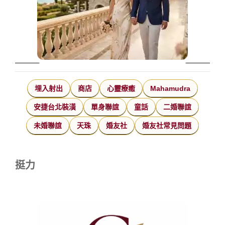
埋入射出
商店
心靈療癒
Mahamudra
安捷台北裝潢
單身聯誼
童話
二婚聯誼
未婚聯誼
天珠
婚友社
婚友社常見問題
挺力