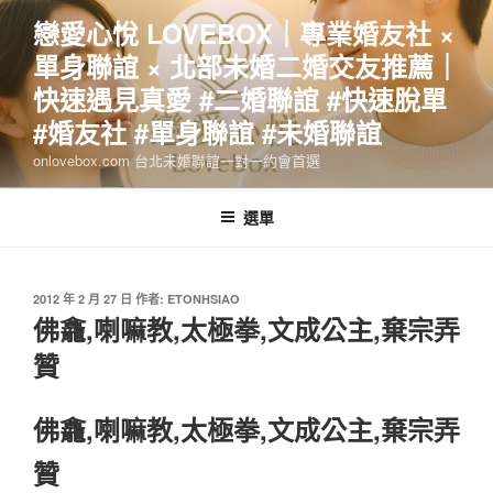
跳
戀愛心悅 LOVEBOX｜專業婚友社 ×
至
單身聯誼 × 北部未婚二婚交友推薦｜
主
要
快速遇見真愛 #二婚聯誼 #快速脫單
內
#婚友社 #單身聯誼 #未婚聯誼
容
onlovebox.com 台北未婚聯誼一對一約會首選
選單
發
2012 年 2 月 27 日
作者:
ETONHSIAO
佈
佛龕,喇嘛教,太極拳,文成公主,棄宗弄
於
贊
佛龕,喇嘛教,太極拳,文成公主,棄宗弄
贊