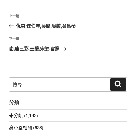
文
上
上一篇
章
一
仇英,任伯年,吳歷,吳鎮,吳昌碩
導
篇
覽
文
下
下一篇
章
一
卣,唐三彩,圭璧,宋瓷,官窯
篇
文
章
搜
搜
尋
尋
關
分類
鍵
字:
未分類 (1,192)
身心靈相關 (628)