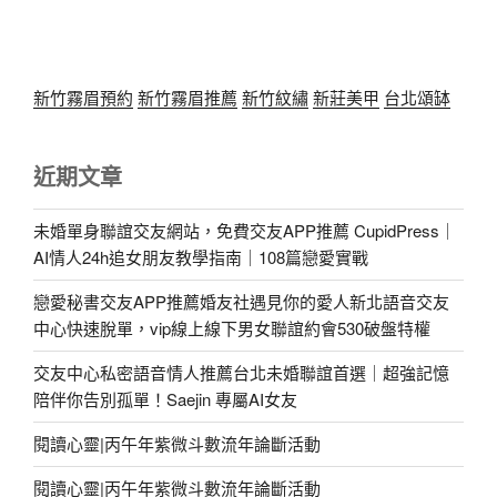
新竹霧眉預約
新竹霧眉推薦
新竹紋繡
新莊美甲
台北頌缽
近期文章
未婚單身聯誼交友網站，免費交友APP推薦 CupidPress｜
AI情人24h追女朋友教學指南｜108篇戀愛實戰
戀愛秘書交友APP推薦婚友社遇見你的愛人新北語音交友
中心快速脫單，vip線上線下男女聯誼約會530破盤特權
交友中心私密語音情人推薦台北未婚聯誼首選｜超強記憶
陪伴你告別孤單！Saejin 專屬AI女友
閱讀心靈|丙午年紫微斗數流年論斷活動
閱讀心靈|丙午年紫微斗數流年論斷活動