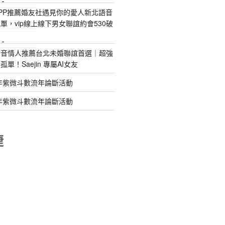
指甲彩繪
PP推薦婚友社遇見你的愛人新北語音
單，vip線上線下男女聯誼約會530破
美甲課程
塑膠模具
語音情人推薦台北未婚聯誼首選｜超強
單！Saejin 專屬AI女友
年紫微斗數流年論斷活動
年紫微斗數流年論斷活動
睫