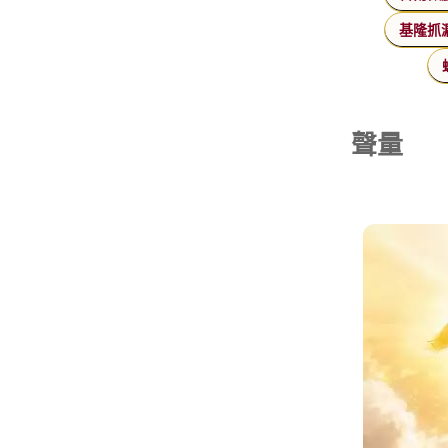
基隆抓
聲量