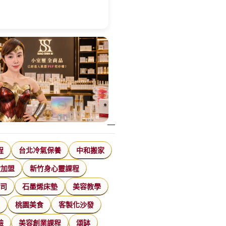
程
台北冷氣保養
中和搬家
飲加盟
新竹身心靈課程
公司
石墨烯床墊
美容教學
家
桃園美食
客製化沙發
臉
美容創業課程
頌缽