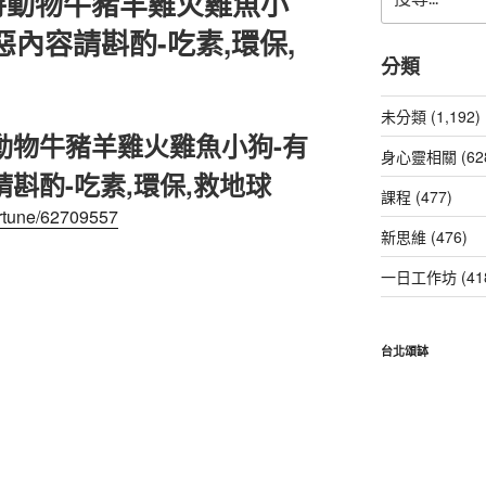
待動物牛豬羊雞火雞魚小
尋
關
內容請斟酌-吃素,環保,
鍵
分類
字:
未分類 (1,192)
動物牛豬羊雞火雞魚小狗-有
身心靈相關 (62
斟酌-吃素,環保,救地球
課程 (477)
fortune/62709557
新思維 (476)
一日工作坊 (41
台北頌缽