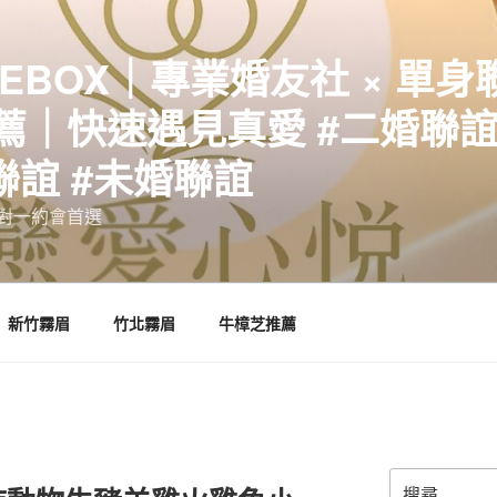
EBOX｜專業婚友社 × 單身
｜快速遇見真愛 #二婚聯誼 
聯誼 #未婚聯誼
誼一對一約會首選
新竹霧眉
竹北霧眉
牛樟芝推薦
搜