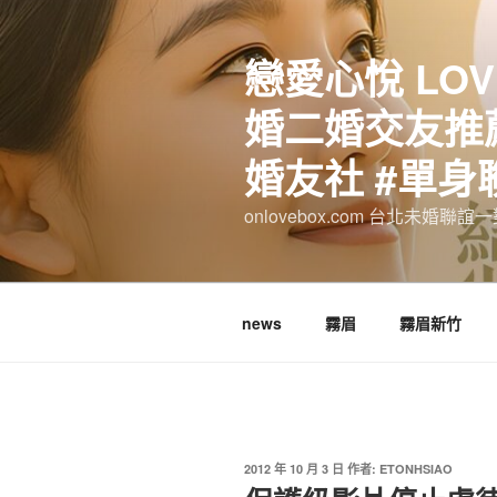
跳
至
戀愛心悅 LOV
主
要
婚二婚交友推薦
內
容
婚友社 #單身
onlovebox.com 台北未婚聯
news
霧眉
霧眉新竹
發
2012 年 10 月 3 日
作者:
ETONHSIAO
佈