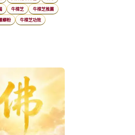
漏
牛樟芝
牛樟芝推薦
螺螄粉
牛樟芝功效