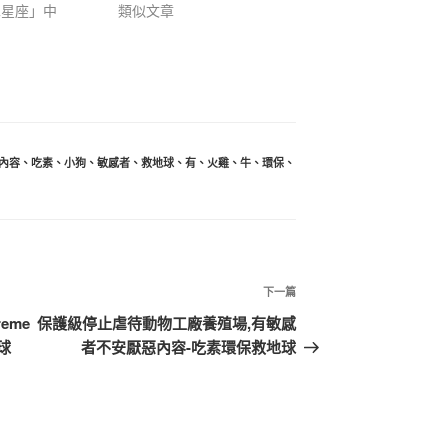
二星座」中
類似文章
內容
、
吃素
、
小狗
、
敏感者
、
救地球
、
有
、
火雞
、
牛
、
環保
、
下
下一篇
一
eme
保護級停止虐待動物工廠養殖場,有敏感
篇
地球
者不安厭惡內容-吃素環保救地球
文
章