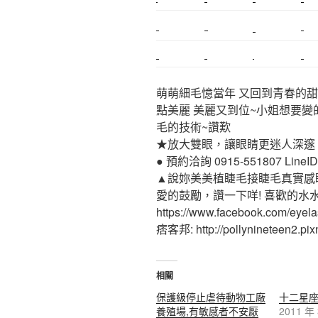
搬家
桃園搬家
台北飄眉
新北搬家
搬家估價
新莊接睫毛
推薦搬家
桃園除毛
中和搬家
推薦搬家
裝潢
平價搬家
萌萌細毛憶當年 又回到青春的甜
點美麗 美麗又到位~小姐想要變
毛的技術~讚歎
★放大雙眼，讓眼睛更迷人深邃
● 預約洽詢 0915-551807 LineID:p
▲說妳美美植睫毛接睫毛真實感
愛的鼓勵，讚一下咩! 喜歡的水
https://www.facebook.com/eyel
痞客邦: http://pollynineteen2.pixn
相關
保護級停止虐待動物工廠
十二星
養殖場,有敏感者不安厭
2011 年