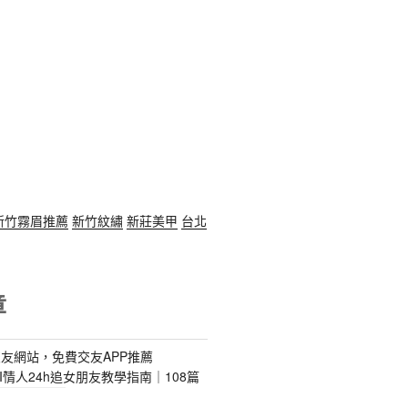
新竹霧眉推薦
新竹紋繡
新莊美甲
台北
章
友網站，免費交友APP推薦
s｜AI情人24h追女朋友教學指南｜108篇
特殊搬運