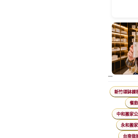
新竹頌缽課
餐
中和搬家
永和搬
台南做