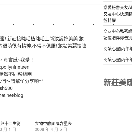
搬家費
搬廠房
搬家全省
壓鑄
甲級營造
營造廠
戀愛秘書交友A
交友中心快速脫
美甲教學
鋼琴搬運
基隆搬家
美甲
金庫搬運
板橋搬家
盤特權
SEO
搬家費用
射出模具
系統家具
植睫
優良搬家
交友中心私密
記憶陪伴你告別孤
蜜! 新莊接睫毛植睫毛上新妝說妳美美 妝
的很萌很有精神,不得不佩服! 妝點美麗接睫
閱讀心靈|丙午
，真實感~我愛！
閱讀心靈|丙午
ollynineteen
睫然不同粉絲團
新莊美
水們～請幫忙分享喲^^
ash530
et.net/blog
座與十二生肖
食物中膽固醇含量表
 3 月 1 日
2008 年 4 月 5 日