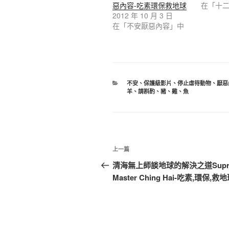
惡內容-吃素環保救地球
在「十
2012 年 10 月 3 日
在「不安厭惡內容」中
分
不安
、
保護級影片
、
停止虐待動物
、
厭惡
類
羊
、
請斟酌
、
豬
、
雞
、
魚
文
上
上一篇
章
一
清海無上師談地球的解決之道Supr
篇
Master Ching Hai-吃素,環保,救
導
文
覽
章