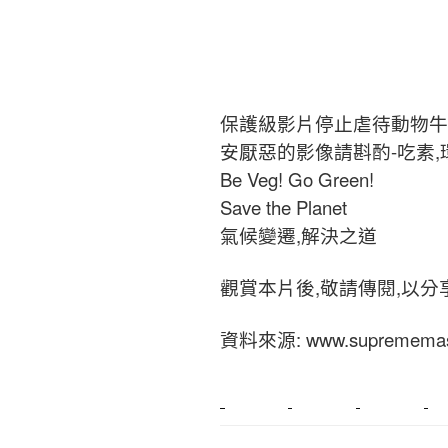
保護級影片停止虐待動物牛
安厭惡的影像請斟酌-吃素,
Be Veg! Go Green!
Save the Planet
氣候變遷,解決之道
觀賞本片後,敬請傳閱,以分
資料來源: www.suprememast
新莊植睫毛
美睫教學
塑膠鋼模
室內裝潢