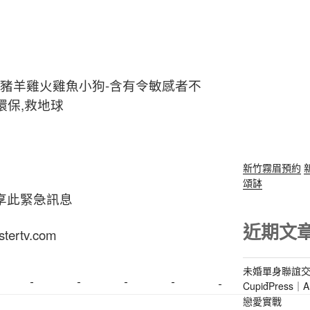
豬羊雞火雞魚小狗-含有令敏感者不
環保,救地球
新竹霧眉預約
頌缽
享此緊急訊息
近期文
ertv.com
未婚單身聯誼交
CupidPres
美睫課程
搬家價錢
室內設計
飄眉接睫
桃園美睫
台北搬家
戀愛實戰