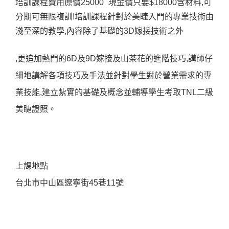
培訓課程費用原價25000 現金價只要$18000含材料,可
分期可無限複訓!培訓課程針對於美睫入門的專業技術由
淺至深的教學,內容除了基礎的3D嫁接技術之外
,更追加熱門的6D及9D嫁接及山茶花的進階技巧,講師仔
細地講解各項技巧及手法並針對學生對於營業需求的專
業技能,建立紮實的基礎及概念並輔導學生考取TNL二級
美睫證照。
上課地點
台北市中山區遼寧街45巷11號