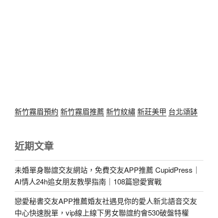
新竹霧眉預約
新竹霧眉推薦
新竹紋繡
新莊美甲
台北頌缽
近期文章
未婚單身聯誼交友網站，免費交友APP推薦 CupidPress｜
AI情人24h追女朋友教學指南｜108篇戀愛實戰
戀愛秘書交友APP推薦婚友社遇見你的愛人新北語音交友
中心快速脫單，vip線上線下男女聯誼約會530破盤特權