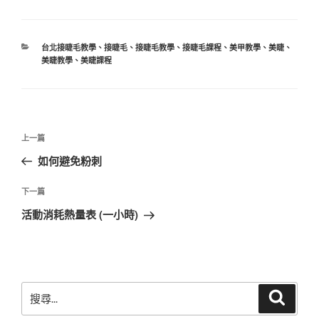
分
台北接睫毛教學
、
接睫毛
、
接睫毛教學
、
接睫毛課程
、
美甲教學
、
美睫
、
類
美睫教學
、
美睫課程
文
上
上一篇
章
一
如何避免粉刺
導
篇
覽
文
下
下一篇
章
一
活動消耗熱量表 (一小時)
篇
文
章
搜
搜
尋
尋