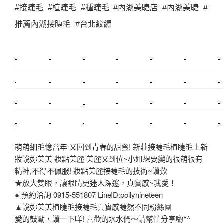
#接睫毛 #植睫毛 #種睫毛 #內湖美睫店 #內湖美睫 #
推薦內湖接睫毛 #台北紋繡
新莊植睫毛
美睫教學
塑膠鋼模
室內裝潢
美睫課程
搬家價錢
室內設計
搬家
桃園搬家
台北飄眉
新北搬家
搬家費
搬廠房
搬家全省
搬家估價
新莊接睫毛
推薦搬家
美甲教學
鋼琴搬運
基隆搬家
桃園除毛
中和搬家
推薦搬家
裝潢
平價搬家
SEO
搬家費用
射出模具
萌萌細毛憶當年 又回到青春的甜蜜! 新莊接睫毛植睫毛上新
妝說妳美美 妝點美麗 美麗又到位~小姐想要變的很萌很有
精神,不得不佩服! 妝點美麗接睫毛的技術~讚歎
★放大雙眼，讓眼睛更迷人深邃，真實感~我愛！
● 預約洽詢 0915-551807 LineID:pollynineteen
▲說妳美美植睫毛接睫毛真實感睫然不同粉絲團
愛的鼓勵，讚一下咩! 喜歡的水水們～請幫忙分享喲^^