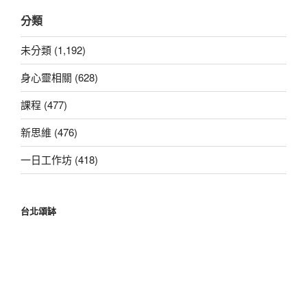
關
分類
鍵
字:
未分類 (1,192)
身心靈相關 (628)
課程 (477)
新思維 (476)
一日工作坊 (418)
台北頌缽