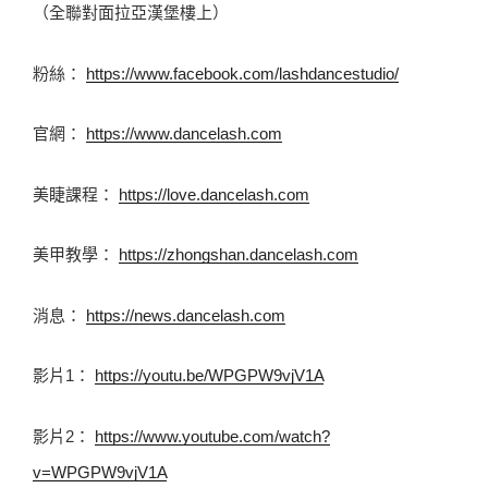
（全聯對面拉亞漢堡樓上） 
粉絲： 
https://www.facebook.com/lashdancestudio/
官網： 
https://www.dancelash.com
美睫課程： 
https://love.dancelash.com
美甲教學： 
https://zhongshan.dancelash.com
消息： 
https://news.dancelash.com
影片1： 
https://youtu.be/WPGPW9vjV1A
影片2： 
https://www.youtube.com/watch?
v=WPGPW9vjV1A