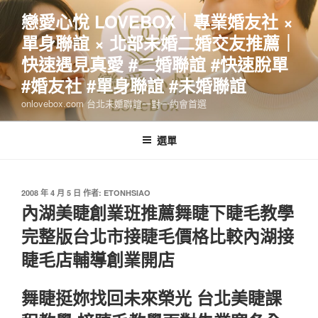
跳
戀愛心悅 LOVEBOX｜專業婚友社 ×
至
單身聯誼 × 北部未婚二婚交友推薦｜
主
要
快速遇見真愛 #二婚聯誼 #快速脫單
內
#婚友社 #單身聯誼 #未婚聯誼
容
onlovebox.com 台北未婚聯誼一對一約會首選
選單
發
2008 年 4 月 5 日
作者:
ETONHSIAO
佈
內湖美睫創業班推薦舞睫下睫毛教學
於
完整版台北市接睫毛價格比較內湖接
睫毛店輔導創業開店
舞睫挺妳找回未來榮光 台北美睫課