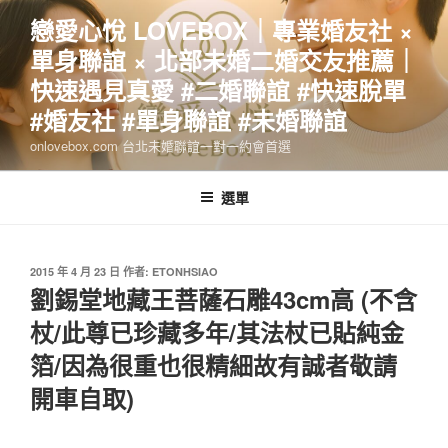
跳
戀愛心悅 LOVEBOX｜專業婚友社 ×
至
單身聯誼 × 北部未婚二婚交友推薦｜
主
要
快速遇見真愛 #二婚聯誼 #快速脫單
內
#婚友社 #單身聯誼 #未婚聯誼
容
onlovebox.com 台北未婚聯誼一對一約會首選
選單
發
2015 年 4 月 23 日
作者:
ETONHSIAO
佈
劉錫堂地藏王菩薩石雕43cm高 (不含
於
杖/此尊已珍藏多年/其法杖已貼純金
箔/因為很重也很精細故有誠者敬請
開車自取)