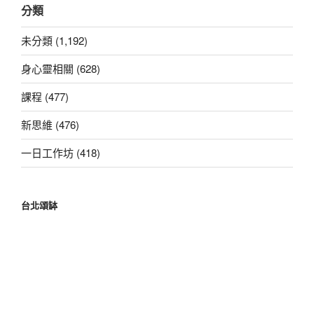
分類
鍵
字:
未分類 (1,192)
身心靈相關 (628)
課程 (477)
新思維 (476)
一日工作坊 (418)
台北頌缽