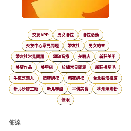
交友APP
男女聯誼
聯誼活動
交友中心常見問題
婚友社
男女約會
婚友社常見問題
頌缽音療
美睫店
新莊美甲
美睫作品
美甲店
紋繡常見問題
新莊接睫毛
牛樟芝滴丸
塑膠鋼模
精密鋼模
台北裝潢推薦
新北沙發工廠
新北聯誼
平價美食
柳州螺螄粉
催眠
佈達