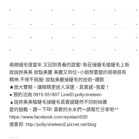
新莊植睫毛
美睫教學
塑膠鋼模
室內裝潢
美睫課程
搬家價錢
室內設計
搬家
桃園搬家
台北飄眉
新北搬家
搬家費
搬廠房
搬家全省
搬家估價
新莊接睫毛
推薦搬家
美甲教學
鋼琴搬運
基隆搬家
桃園除毛
中和搬家
推薦搬家
裝潢
平價搬家
SEO
搬家費用
射出模具
萌萌細毛憶當年 又回到青春的甜蜜! 新莊接睫毛植睫毛上新
妝說妳美美 妝點美麗 美麗又到位~小姐想要變的很萌很有
精神,不得不佩服! 妝點美麗接睫毛的技術~讚歎
★放大雙眼，讓眼睛更迷人深邃，真實感~我愛！
● 預約洽詢 0915-551807 LineID:pollynineteen
▲說妳美美植睫毛接睫毛真實感睫然不同粉絲團
愛的鼓勵，讚一下咩! 喜歡的水水們～請幫忙分享喲^^
https://www.facebook.com/eyelash530
痞客邦: http://pollynineteen2.pixnet.net/blog