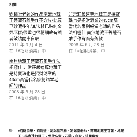
相關
劉錫堂老師的作品南無地藏
非常莊嚴這尊地藏王是持寶
王菩薩石雕手作不含杖/此尊
珠也是招財消業的43cm高
已珍藏多年/其法杖已貼純金
當代名家劉錫堂老師的作品
箔/因為很重也很精細故有誠
法相極佳 南無地藏王菩薩石
者敬請開車自取
雕手作背面有落款
2011 年 3 月 4 日
2008 年 5 月 28 日
在「#招財消業」中
在「#招財消業」中
南無地藏王菩薩石雕手作法
相極佳 非常莊嚴這尊地藏王
是持寶珠也是招財消業的
43cm高當代名家劉錫堂老
師的作品
2008 年 5 月 28 日
在「#招財消業」中
分
#招財消業
、
劉錫堂
、
劉錫堂石雕
、
劉錫堂老師
、
南無地藏王菩薩
、
地藏
類
王
、
持寶珠地藏王
、
當代名家
、
石雕
、
自取
、
莊嚴佛像