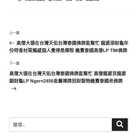
文
上
上一篇
章
一
高僧大德在台灣天佑台灣泰國佛牌能幫忙 龍婆添財龜年
導
篇
份待查材質觸感個人覺得是椰殼 義賣泰國高僧LP TIM佛牌
覽
文
章
下
下一篇
一
高僧大德在台灣天佑台灣泰國佛牌能幫忙 高僧龍婆艮龍婆
篇
銀財龜LP Ngern2456金屬裸牌招財聖物義賣泰國老佛牌
文
章
搜
搜
尋
尋
關