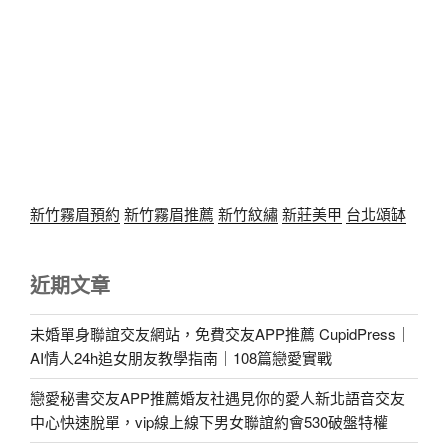
新竹霧眉預約
新竹霧眉推薦
新竹紋繡
新莊美甲
台北頌缽
近期文章
未婚單身聯誼交友網站，免費交友APP推薦 CupidPress｜
AI情人24h追女朋友教學指南｜108篇戀愛實戰
戀愛秘書交友APP推薦婚友社遇見你的愛人新北語音交友
中心快速脫單，vip線上線下男女聯誼約會530破盤特權