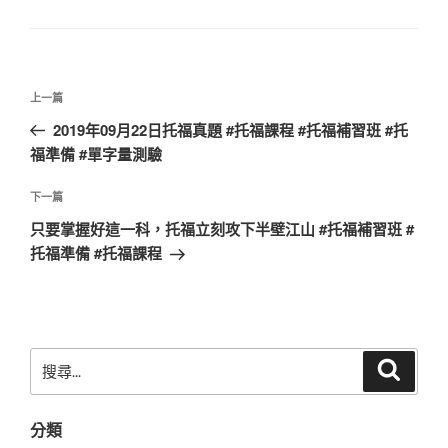
文
上
上一篇
章
一
2019年09月22日托福真題 #托福課程 #托福補習班 #托
導
篇
福準備 #單字量測驗
覽
文
章
下
下一篇
一
只要掌握好這一科，托福立刻攻下半壁江山 #托福補習班 #
篇
托福準備 #托福課程
文
章
搜
搜
尋
尋
關
分類
鍵