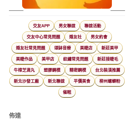
交友APP
男女聯誼
聯誼活動
交友中心常見問題
婚友社
男女約會
婚友社常見問題
頌缽音療
美睫店
新莊美甲
美睫作品
美甲店
紋繡常見問題
新莊接睫毛
牛樟芝滴丸
塑膠鋼模
精密鋼模
台北裝潢推薦
新北沙發工廠
新北聯誼
平價美食
柳州螺螄粉
催眠
佈達