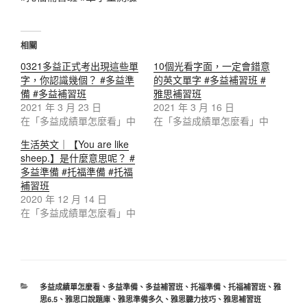
相關
0321多益正式考出現這些單
10個光看字面，一定會錯意
字，你認識幾個？ #多益準
的英文單字 #多益補習班 #
備 #多益補習班
雅思補習班
2021 年 3 月 23 日
2021 年 3 月 16 日
在「多益成績單怎麼看」中
在「多益成績單怎麼看」中
生活英文｜【You are like
sheep.】是什麼意思呢？ #
多益準備 #托福準備 #托福
補習班
2020 年 12 月 14 日
在「多益成績單怎麼看」中
分
多益成績單怎麼看
、
多益準備
、
多益補習班
、
托福準備
、
托福補習班
、
雅
類
思6.5
、
雅思口說題庫
、
雅思準備多久
、
雅思聽力技巧
、
雅思補習班