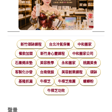
新竹頌缽課程
台北冷氣保養
中和搬家
餐飲加盟
新竹身心靈課程
中和搬家公司
石墨烯床墊
美容教學
永和搬家
桃園美食
客製化沙發
台南做臉
美容創業課程
頌缽
基隆抓漏
牛樟芝
牛樟芝推薦
螺螄粉
牛樟芝功效
聲量