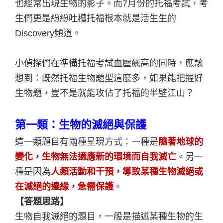
也經常出現生物的影子。而7月份的托福考試，考
生們更是紛紛吐槽托福根本就是活生生的
Discovery頻道。
小偵探們在準備托福考試血壓飆高的同時，應該
想到：既然托福生物題型這麼多，如果能把握好
生物題，豈不是就能攻佔了托福的半壁江山？
第一類：生物的滅絕與保護
這一類題目有兩種呈現方式：一種是
隨著地球的
變化，生物無法適應新的環境而自我滅亡
。另一
種是因為
人類活動和干預，導致某種生物滅絕或
在滅絕的邊緣，急需保護
。
【答題思路】
生物自我滅絕的題目，一般是描述某種生物的生