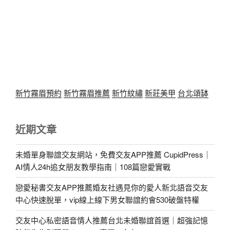
新竹霧眉預約
新竹霧眉推薦
新竹紋繡
新莊美甲
台北頌缽
近期文章
未婚單身聯誼交友網站，免費交友APP推薦 CupidPress｜
AI情人24h追女朋友教學指南｜108篇戀愛實戰
戀愛秘書交友APP推薦婚友社遇見你的愛人新北語音交友
中心快速脫單，vip線上線下男女聯誼約會530破盤特權
交友中心私密語音情人推薦台北未婚聯誼首選｜超強記憶