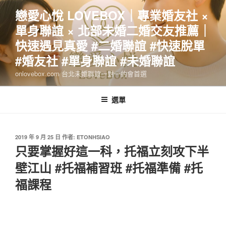
跳
戀愛心悅 LOVEBOX｜專業婚友社 ×
至
單身聯誼 × 北部未婚二婚交友推薦｜
主
要
快速遇見真愛 #二婚聯誼 #快速脫單
內
#婚友社 #單身聯誼 #未婚聯誼
容
onlovebox.com 台北未婚聯誼一對一約會首選
選單
發
2019 年 9 月 25 日
作者:
ETONHSIAO
佈
只要掌握好這一科，托福立刻攻下半
於
壁江山 #托福補習班 #托福準備 #托
福課程