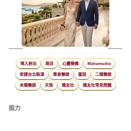
埋入射出
商店
心靈療癒
Mahamudra
安捷台北裝潢
單身聯誼
童話
二婚聯誼
未婚聯誼
天珠
婚友社
婚友社常見問題
挺力