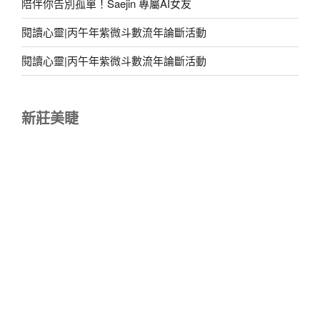
陪伴你告別孤單！Saejin 專屬AI女友
閱讀心靈|丙午年紫微斗數流年論斷活動
閱讀心靈|丙午年紫微斗數流年論斷活動
新莊美睫