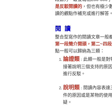
是反駁閱讀的
，但也有極少
讀的觀點作補充或進行解答
閱 讀
整合型寫作的閱讀文章一般
第一段簡介開頭，第二~四
點一般可以歸納為三類：
論證類
此類一般是對
：
接著說明三個支持的原
進
行反駁。
說明類
閱讀內容表達
：
件的原因或是某物的使
疑。