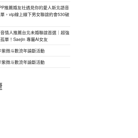
PP推薦婚友社遇見你的愛人新北語音
單，vip線上線下男女聯誼約會530破
語音情人推薦台北未婚聯誼首選｜超強
單！Saejin 專屬AI女友
年紫微斗數流年論斷活動
年紫微斗數流年論斷活動
睫