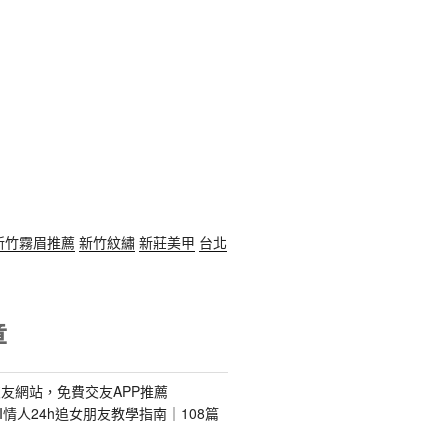
新竹霧眉推薦
新竹紋繡
新莊美甲
台北
章
友網站，免費交友APP推薦
s｜AI情人24h追女朋友教學指南｜108篇