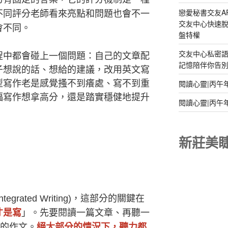
戀愛秘書交友A
不同評分老師看來亮點和問題也會不一
交友中心快速脫
會不同。
盤特權
交友中心私密
程中都會碰上一個問題：自己的文章配
記憶陪伴你告別孤
子想說的話、想給的建議，改用英文寫
閱讀心靈|丙午
型寫作老是感覺搔不到癢處、寫不到重
福寫作想拿高分，還是踏實穩健地提升
閱讀心靈|丙午
新莊美
egrated Writing)，這部分的關鍵在
才是寫
」。先要閱讀一篇文章、再聽一
字的作文。
絕大部分的情況下，聽力都