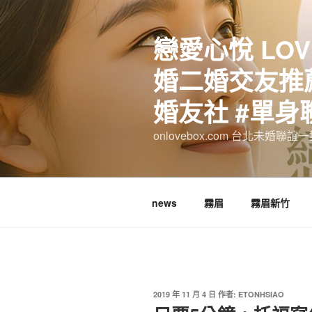
跳
至
戀愛心悅 LOV
主
要
婚二婚交友推薦
內
容
婚友社 #單身
onlovebox.com 台北未婚聯
news
霧眉
霧眉新竹
發
2019 年 11 月 4 日
作者:
ETONHSIAO
佈