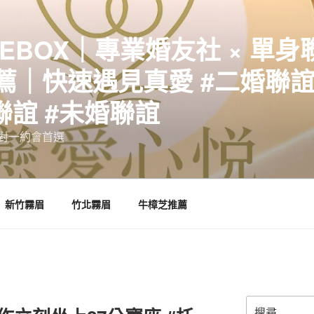
EBOX｜專業婚友社 × 單身
｜快速遇見真愛 #二婚聯誼 
聯誼 #未婚聯誼
誼一對一約會首選
新竹霧眉
竹北霧眉
牛樟芝推薦
搜