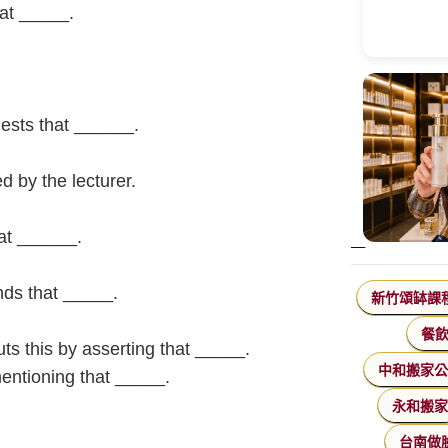
hat _____.
ggests that ______.
d by the lecturer.
at ______.
nds that _____.
新竹頌缽課
餐
ts this by asserting that _____.
中和搬家
entioning that _____.
永和搬
台南做