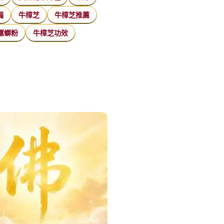
漏
牛樟芝
牛樟芝推薦
螺螄粉
牛樟芝功效