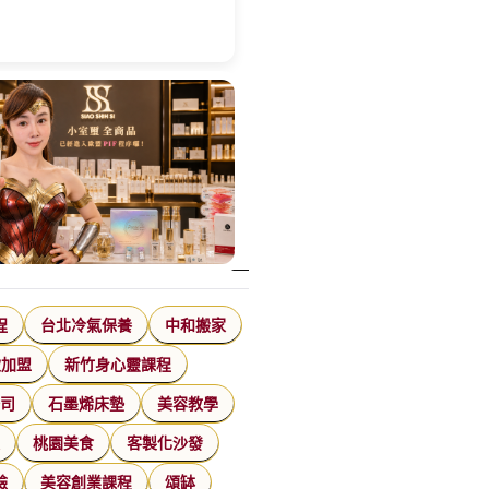
程
台北冷氣保養
中和搬家
飲加盟
新竹身心靈課程
公司
石墨烯床墊
美容教學
家
桃園美食
客製化沙發
臉
美容創業課程
頌缽