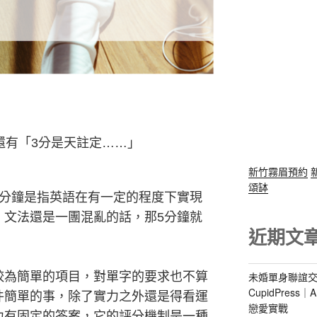
還有「3分是天註定……」
新竹霧眉預約
頌缽
5分鐘是指英語在有一定的程度下實現
、文法還是一團混亂的話，那5分鐘就
近期文
未婚單身聯誼交
較為簡單的項目，對單字的要求也不算
CupidPres
件簡單的事，除了實力之外還是得看運
戀愛實戰
力有固定的答案，它的評分機制是一種