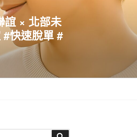
聯誼 × 北部未
#快速脫單 #
搜