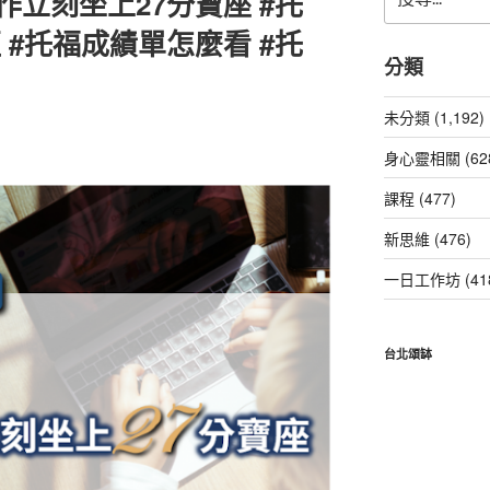
作立刻坐上27分寶座 #托
尋
關
 #托福成績單怎麼看 #托
鍵
分類
字:
未分類 (1,192)
身心靈相關 (62
課程 (477)
新思維 (476)
一日工作坊 (41
台北頌缽