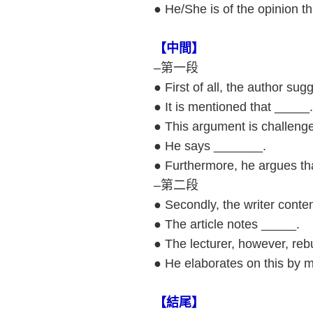
● He/She is of the opinion t
【中間】
–
第一段
● First of all, the author su
● It is mentioned that _____.
● This argument is challenge
● He says _______.
● Furthermore, he argues th
–
第二段
● Secondly, the writer conte
● The article notes _____.
● The lecturer, however, rebu
● He elaborates on this by m
【結尾】