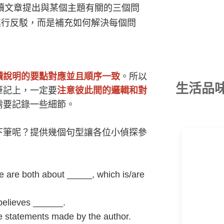
讀文章提出與某個主題有關的三個問
進行反駁，而是補充如何解決每個問
讀說明的要點對應並且順序一致
。所以
生活品
筆記上，一定要
注意彼此間的邏輯和對
需要記錄一些細節。
下筆呢？提供幾個句型讓各位小偵探參
e are both about _____, which is/are
 believes ______.
he statements made by the author.