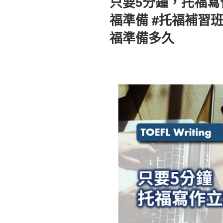
只要5分鐘，托福寫
於
福準備 #托福補習班
福準備多久