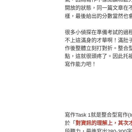
開放的狀態，同一篇文章在
樣，最後給出的分數當然也
很多小偵探在準備考試的過
不上這滿身的才華啊！滿肚
作後整體立刻打對折。整合
點，這就很頭疼了。因此托
寫作能力吧！
寫作Task 1就是整合型寫作(Int
於「
對資訊的理解上，其次
段聽力，最後寫出280-300