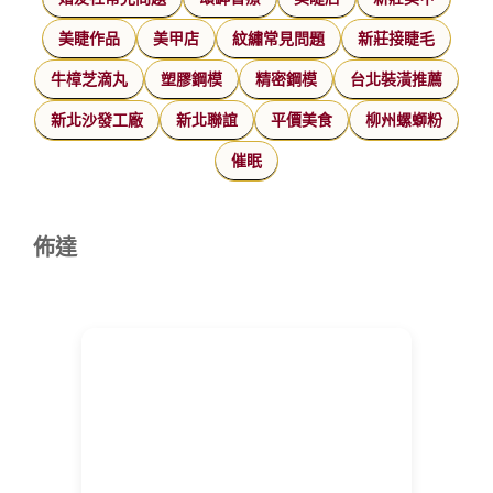
美睫作品
美甲店
紋繡常見問題
新莊接睫毛
牛樟芝滴丸
塑膠鋼模
精密鋼模
台北裝潢推薦
新北沙發工廠
新北聯誼
平價美食
柳州螺螄粉
催眠
佈達