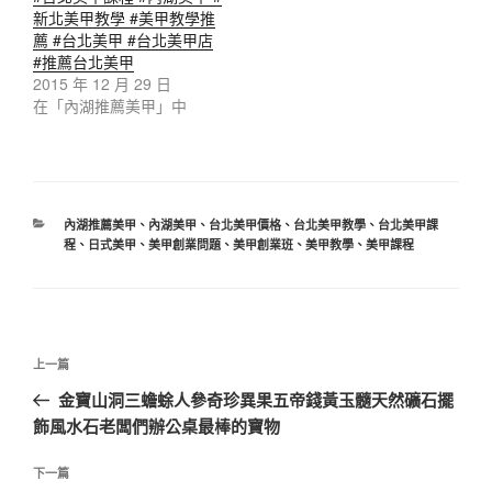
新北美甲教學 #美甲教學推
薦 #台北美甲 #台北美甲店
#推薦台北美甲
2015 年 12 月 29 日
在「內湖推薦美甲」中
分
內湖推薦美甲
、
內湖美甲
、
台北美甲價格
、
台北美甲教學
、
台北美甲課
類
程
、
日式美甲
、
美甲創業問題
、
美甲創業班
、
美甲教學
、
美甲課程
文
上
上一篇
章
一
金寶山洞三蟾蜍人參奇珍異果五帝錢黃玉髓天然礦石擺
導
篇
飾風水石老闆們辦公桌最棒的寶物
覽
文
章
下
下一篇