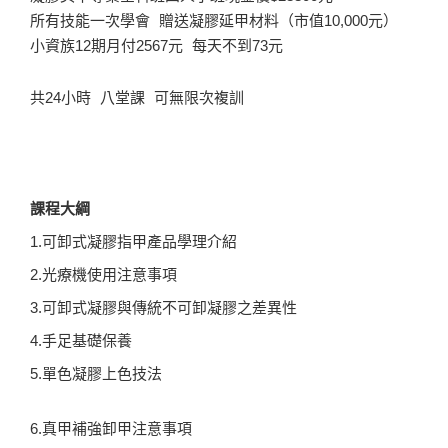
所有技能一次學會 贈送凝膠延甲材料（市值10,000元）
小資族12期月付2567元 每天不到73元
共24小時 八堂課 可無限次複訓
課程大綱
1.可卸式凝膠指甲產品學理介紹
2.光療機使用注意事項
3.可卸式凝膠與傳統不可卸凝膠之差異性
4.手足基礎保養
5.單色凝膠上色技法
6.真甲補強卸甲注意事項