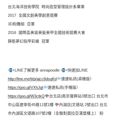
台北海洋技術學院 時尚造型管理設計系畢業
2017 全國文創美學創意競賽
3D粉雕組 亞軍
2016 國際盃美容美髮美甲全國技術競賽大會
靜態夢幻指甲彩繪 冠軍
+LINE了解更多 annapoodle 
+快速加LINE  
http://line.me/ti/p/ajcc6dsqKd
速速私訊(桌機版）  
https://goo.gl/VXhJgt
速速私訊(手機版）  
https://goo.gl/W3ctkQ
台北店|南京復興站3號出口 台北市
中山區遼寧街45巷11號1樓 
內湖店|文德站 2號出口 台北
市內湖區文德路107號2樓（全聯對面拉亞漢堡樓上） 粉