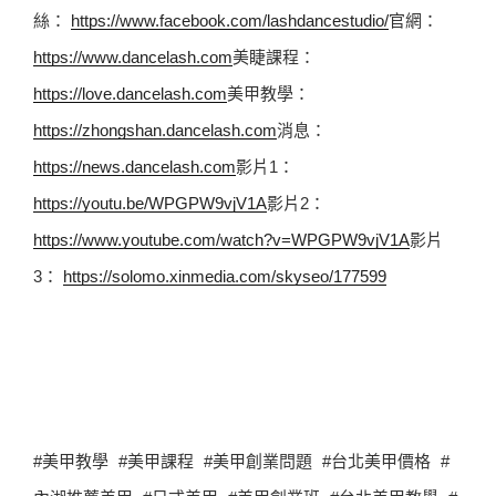
絲： 
https://www.facebook.com/lashdancestudio/
官網： 
https://www.dancelash.com
美睫課程： 
https://love.dancelash.com
美甲教學： 
https://zhongshan.dancelash.com
消息： 
https://news.dancelash.com
影片1： 
https://youtu.be/WPGPW9vjV1A
影片2： 
https://www.youtube.com/watch?v=WPGPW9vjV1A
影片
3： 
https://solomo.xinmedia.com/skyseo/177599
#美甲教學 #美甲課程 #美甲創業問題 #台北美甲價格 #