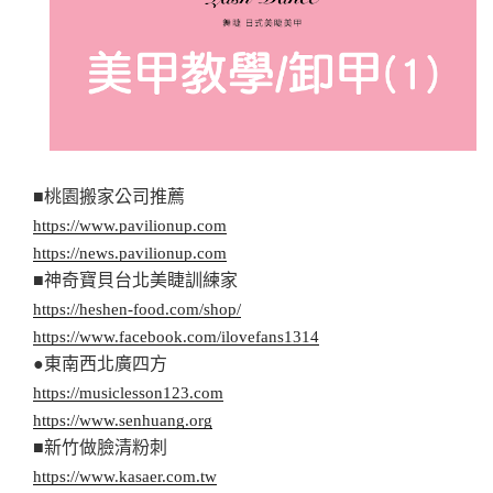
■桃園搬家公司推薦
https://www.pavilionup.com
https://news.pavilionup.com
■神奇寶貝台北美睫訓練家
https://heshen-food.com/shop/
https://www.facebook.com/ilovefans1314
●東南西北廣四方
https://musiclesson123.com
https://www.senhuang.org
■新竹做臉清粉刺
https://www.kasaer.com.tw