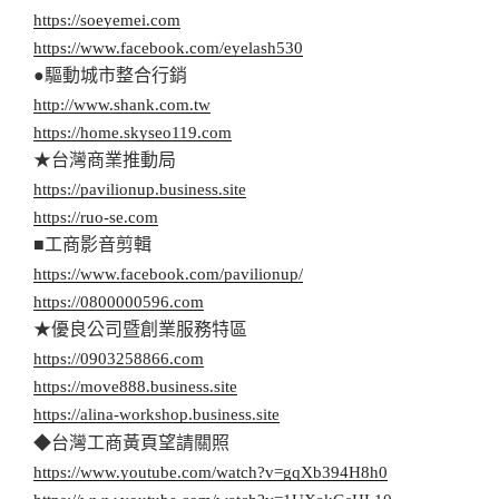
https://soeyemei.com
https://www.facebook.com/eyelash530
●驅動城市整合行銷
http://www.shank.com.tw
https://home.skyseo119.com
★台灣商業推動局
https://pavilionup.business.site
https://ruo-se.com
■工商影音剪輯
https://www.facebook.com/pavilionup/
https://0800000596.com
★優良公司暨創業服務特區
https://0903258866.com
https://move888.business.site
https://alina-workshop.business.site
◆台灣工商黃頁望請關照
https://www.youtube.com/watch?v=gqXb394H8h0