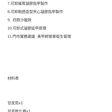
7.可卸璀璨凝膠指甲製作
8.可卸剔透造型夾心凝膠指甲製作
9. 四款沙龍款
10.可卸式凝膠延甲原理
11.門市實務建議 美甲師營業衛生管理
材料表
甘皮剪x1
甘皮軟化霜x1