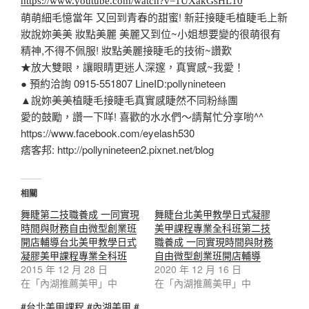
https://www.youtube.com/watch?v=1UXakGsHL10
萌萌細毛憶當年 又回到青春的甜蜜! 新莊接睫毛植睫毛上新
妝說妳美美 妝點美麗 美麗又到位~小姐想要變的很萌很有
精神,不得不佩服! 妝點美麗接睫毛的技術~讚歎
★放大雙眼，讓眼睛更迷人深邃，真實感~我愛！
● 預約洽詢 0915-551807 LineID:pollynineteen
▲說妳美美植睫毛接睫毛真實感睫然不同粉絲團
愛的鼓勵，讚一下咩! 喜歡的水水們～請幫忙分享喲^^
https://www.facebook.com/eyelash530
痞客邦: http://pollynineteen2.pixnet.net/blog
相關
舞睫第二技職養成 一同實現
舞睫台北美甲教學日式凝膠
時間與財務自由微型創業班
美甲課程專業全科班第二技
開店輔導台北美甲教學日式
職養成 一同實現時間與財務
凝膠美甲課程專業全科班
自由微型創業班開店輔導
2015 年 12 月 28 日
2020 年 12 月 16 日
在「內湖推薦美甲」中
在「內湖推薦美甲」中
#台北美甲課程 #內湖美甲 #