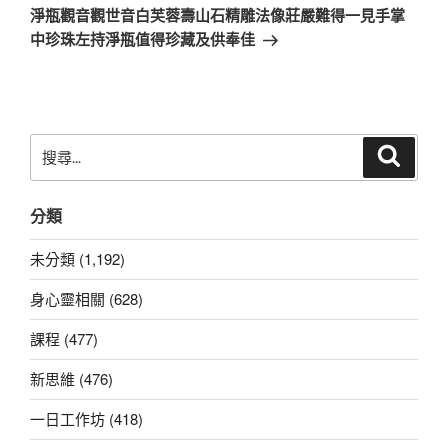
一
淨瓶觀音觀世音白芙蓉壽山石精雕法像莊嚴難得一見手掌
篇
中珍珠左持淨瓶值得珍藏及供奉佳
文
章
搜
搜
尋
尋
關
分類
鍵
字:
未分類 (1,192)
身心靈相關 (628)
課程 (477)
新思維 (476)
一日工作坊 (418)