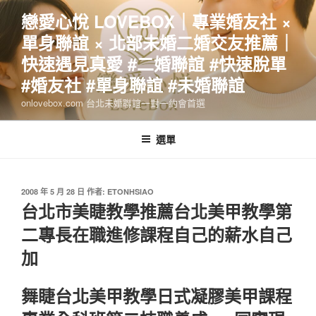
跳
戀愛心悅 LOVEBOX｜專業婚友社 ×
至
單身聯誼 × 北部未婚二婚交友推薦｜
主
要
快速遇見真愛 #二婚聯誼 #快速脫單
內
#婚友社 #單身聯誼 #未婚聯誼
容
onlovebox.com 台北未婚聯誼一對一約會首選
選單
發
2008 年 5 月 28 日
作者:
ETONHSIAO
佈
台北市美睫教學推薦台北美甲教學第
於
二專長在職進修課程自己的薪水自己
加
舞睫台北美甲教學日式凝膠美甲課程