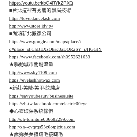
https://youtu.be/kbG4RYkZRXQ
■台北這裡有秀麗的飄眉技術
https://love.dancelash.com
http://www.store.idv.tw
■尚鴻新北搬家公司
https://www.google.com/maps/place/?
q=place_id:ChIJEXzOhsg3aDQR2SY_jJHGGIY
https://www.facebook.com/sh0952621633
★驅動城市關鍵流量
http://www.sky1109.com
https://eyelashhotwax.com
●新莊/美睫/美甲/紋繡店
https://sayyoubeauty.business.site
https://zh-tw.facebook.com/electric00eye
◆心靈環保系統傢俱
http://gh-furniture036682299.com
http://xn--cvqrqs53c0otpjciua.com
★說妳美美植睫毛接睫毛