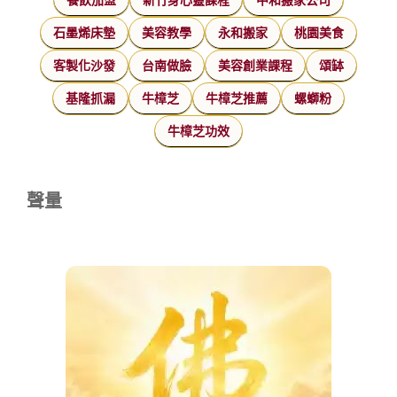
石墨烯床墊
美容教學
永和搬家
桃園美食
客製化沙發
台南做臉
美容創業課程
頌缽
基隆抓漏
牛樟芝
牛樟芝推薦
螺螄粉
牛樟芝功效
聲量