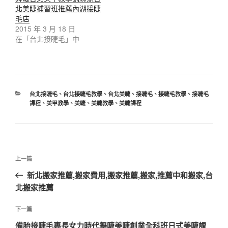
北美睫補習班推薦內湖接睫
毛店
2015 年 3 月 18 日
在「台北接睫毛」中
分
台北接睫毛
、
台北接睫毛教學
、
台北美睫
、
接睫毛
、
接睫毛教學
、
接睫毛
類
課程
、
美甲教學
、
美睫
、
美睫教學
、
美睫課程
文
上
上一篇
章
一
新北搬家推薦,搬家費用,搬家推薦,搬家,推薦中和搬家,台
導
篇
北搬家推薦
覽
文
章
下
下一篇
一
備胎接睫毛專長女力時代舞睫美睫創業全科班日式美睫課