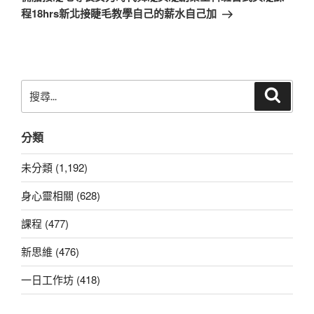
篇
程18hrs新北接睫毛教學自己的薪水自己加
文
章
搜
搜
尋
尋
關
分類
鍵
字:
未分類 (1,192)
身心靈相關 (628)
課程 (477)
新思維 (476)
一日工作坊 (418)