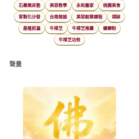
石墨烯床墊
美容教學
永和搬家
桃園美食
客製化沙發
台南做臉
美容創業課程
頌缽
基隆抓漏
牛樟芝
牛樟芝推薦
螺螄粉
牛樟芝功效
聲量