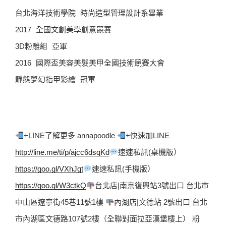
台北海洋技術學院 時尚造型管理設計系畢業
2017 全國文創美學創意競賽
3D粉雕組 亞軍
2016 國際盃美容美髮美甲全國技術競賽大會
靜態夢幻指甲彩繪 冠軍
+LINE了解更多 annapoodle 
+快速加LINE  
http://line.me/ti/p/ajcc6dsqKd
速速私訊(桌機版）  
https://goo.gl/VXhJgt
速速私訊(手機版）  
https://goo.gl/W3ctkQ
台北店|南京復興站3號出口 台北市
中山區遼寧街45巷11號1樓 
內湖店|文德站 2號出口 台北
市內湖區文德路107號2樓（全聯對面拉亞漢堡樓上） 粉