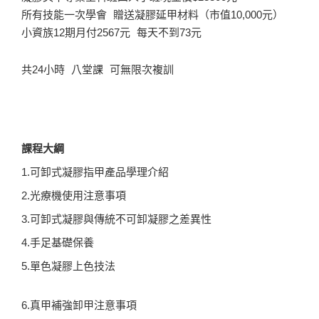
所有技能一次學會 贈送凝膠延甲材料（市值10,000元）
小資族12期月付2567元 每天不到73元
共24小時 八堂課 可無限次複訓
課程大綱
1.可卸式凝膠指甲產品學理介紹
2.光療機使用注意事項
3.可卸式凝膠與傳統不可卸凝膠之差異性
4.手足基礎保養
5.單色凝膠上色技法
6.真甲補強卸甲注意事項