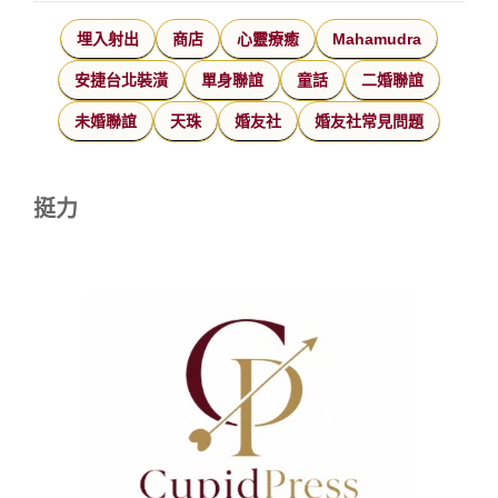
埋入射出
商店
心靈療癒
Mahamudra
安捷台北裝潢
單身聯誼
童話
二婚聯誼
未婚聯誼
天珠
婚友社
婚友社常見問題
挺力