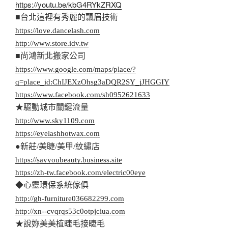
https://youtu.be/kbG4RYkZRXQ
■台北這裡有秀麗的飄眉技術
https://love.dancelash.com
http://www.store.idv.tw
■尚鴻新北搬家公司
https://www.google.com/maps/place/?
q=place_id:ChIJEXzOhsg3aDQR2SY_jJHGGIY
https://www.facebook.com/sh0952621633
★驅動城市關鍵流量
http://www.sky1109.com
https://eyelashhotwax.com
●新莊/美睫/美甲/紋繡店
https://sayyoubeauty.business.site
https://zh-tw.facebook.com/electric00eye
◆心靈環保系統傢俱
http://gh-furniture036682299.com
http://xn--cvqrqs53c0otpjciua.com
★說妳美美植睫毛接睫毛