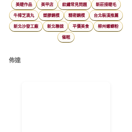
美睫作品
美甲店
紋繡常見問題
新莊接睫毛
牛樟芝滴丸
塑膠鋼模
精密鋼模
台北裝潢推薦
新北沙發工廠
新北聯誼
平價美食
柳州螺螄粉
催眠
佈達