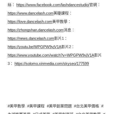
絲： 
https://www.facebook.com/lashdancestudio/
官網： 
https://www.dancelash.com
美睫課程： 
https://love.dancelash.com
美甲教學： 
https://zhongshan.dancelash.com
消息： 
https://news.dancelash.com
影片1： 
https://youtu.be/WPGPW9vjV1A
影片2： 
https://www.youtube.com/watch?v=WPGPW9vjV1A
影片
3： 
https://solomo.xinmedia.com/skyseo/177599
#美甲教學 #美甲課程 #美甲創業問題 #台北美甲價格 #