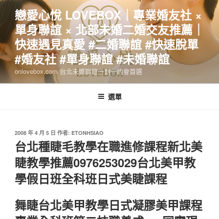
跳
戀愛心悅 LOVEBOX｜專業婚友社 ×
至
單身聯誼 × 北部未婚二婚交友推薦｜
主
要
快速遇見真愛 #二婚聯誼 #快速脫單
內
#婚友社 #單身聯誼 #未婚聯誼
容
onlovebox.com 台北未婚聯誼一對一約會首選
選單
發
2008 年 4 月 5 日
作者:
ETONHSIAO
佈
台北種睫毛教學在職進修課程新北美
於
睫教學推薦0976253029台北美甲教
學假日班全科班日式美睫課程
舞睫台北美甲教學日式凝膠美甲課程