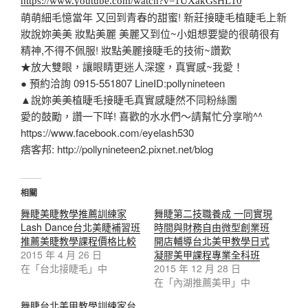
https://www.youtube.com/watch?v=1UXakGsHL10
萌萌細毛憶當年 又回到青春的甜蜜! 新莊接睫毛植睫毛上新
妝說妳美美 妝點美麗 美麗又到位~小姐想要變的很萌很有
精神,不得不佩服! 妝點美麗接睫毛的技術~讚歎
★放大雙眼，讓眼睛更迷人深邃，真實感~我愛！
● 預約洽詢 0915-551807 LineID:pollynineteen
▲說妳美美植睫毛接睫毛真實感睫然不同粉絲團
愛的鼓勵，讚一下咩! 喜歡的水水們～請幫忙分享喲^^
https://www.facebook.com/eyelash530
痞客邦: http://pollynineteen2.pixnet.net/blog
相關
舞睫美睫教學推薦訓練家
舞睫第二技職養成 一同實現
Lash Dance台北美睫補習班
時間與財務自由微型創業班
推薦美睫教學課程價格比較
開店輔導台北美甲教學日式
2015 年 4 月 26 日
凝膠美甲課程專業全科班
在「台北接睫毛」中
2015 年 12 月 28 日
在「內湖推薦美甲」中
舞睫台北美甲教學訓練家台