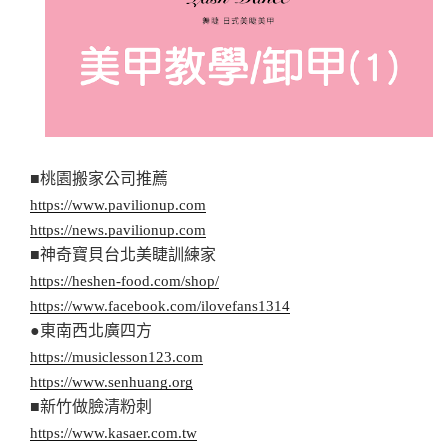
■桃園搬家公司推薦
https://www.pavilionup.com
https://news.pavilionup.com
■神奇寶貝台北美睫訓練家
https://heshen-food.com/shop/
https://www.facebook.com/ilovefans1314
●東南西北廣四方
https://musiclesson123.com
https://www.senhuang.org
■新竹做臉清粉刺
https://www.kasaer.com.tw