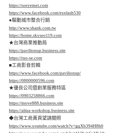
https://soeyemei.com
https://www.facebook.com/eyelash530
●驅動城市整合行銷
http://www.shank.com.tw
https://home.skyseo119.com
★台灣商業推動局
https://pavilionup.business.site
https://ruo-se.com
■工商影音剪輯
https://www.facebook.com/pavilionup/
https://0800000596.com
★優良公司暨創業服務特區
https://0903258866.com
https://move888.business.site
https://alina-workshop.business.site
◆台灣工商黃頁望請關照
https://www.youtube.com/watch?v=gqXb394H8h0