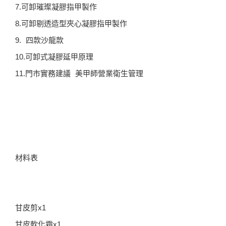
7.可卸璀璨凝膠指甲製作
8.可卸剔透造型夾心凝膠指甲製作
9. 四款沙龍款
10.可卸式凝膠延甲原理
11.門市實務建議 美甲師營業衛生管理
材料表
甘皮剪x1
甘皮軟化霜x1