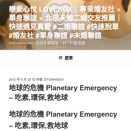
跳
戀愛心悅 LOVEBOX｜專業婚友社 ×
至
單身聯誼 × 北部未婚二婚交友推薦｜
主
要
快速遇見真愛 #二婚聯誼 #快速脫單
內
#婚友社 #單身聯誼 #未婚聯誼
容
onlovebox.com 台北未婚聯誼一對一約會首選
選單
發
2012 年 9 月 23 日
作者:
ETONHSIAO
佈
地球的危機 Planetary Emergency
於
– 吃素,環保,救地球
地球的危機 Planetary Emergency
– 吃素,環保,救地球