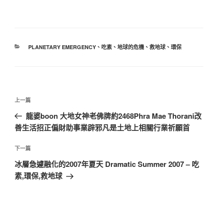
分
PLANETARY EMERGENCY
、
吃素
、
地球的危機
、
救地球
、
環保
類
文
上
上一篇
章
一
龍婆boon 大地女神老佛牌約2468Phra Mae Thorani改
導
篇
善生活招正偏財助事業辟邪凡是土地上相關行業祈願首
覽
文
章
下
下一篇
一
冰層急遽融化的2007年夏天 Dramatic Summer 2007 – 吃
篇
素,環保,救地球
文
章