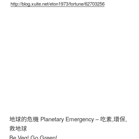
http://blog.xuite.net/eton1973/fortune/62703256
地球的危機 Planetary Emergency – 吃素,環保,
救地球
Be Veg! Go Green!