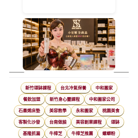
新竹頌缽課程
台北冷氣保養
中和搬家
餐飲加盟
新竹身心靈課程
中和搬家公司
石墨烯床墊
美容教學
永和搬家
桃園美食
客製化沙發
台南做臉
美容創業課程
頌缽
基隆抓漏
牛樟芝
牛樟芝推薦
螺螄粉