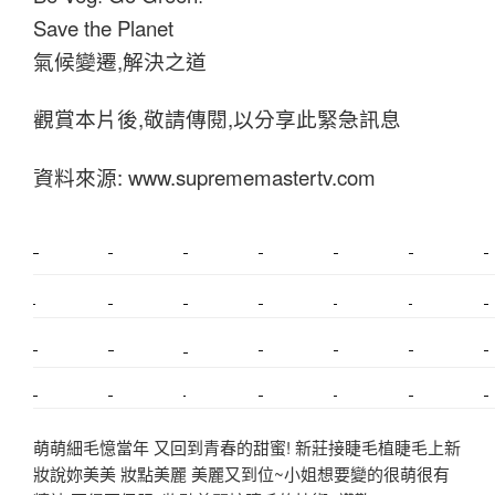
Save the Planet
氣候變遷,解決之道
觀賞本片後,敬請傳閱,以分享此緊急訊息
資料來源: www.suprememastertv.com
新莊植睫毛
美睫教學
塑膠鋼模
室內裝潢
美睫課程
搬家價錢
室內設計
搬家
桃園搬家
台北飄眉
新北搬家
搬家費
搬廠房
搬家全省
搬家估價
新莊接睫毛
推薦搬家
美甲教學
鋼琴搬運
基隆搬家
桃園除毛
中和搬家
推薦搬家
裝潢
平價搬家
SEO
搬家費用
射出模具
萌萌細毛憶當年 又回到青春的甜蜜! 新莊接睫毛植睫毛上新
妝說妳美美 妝點美麗 美麗又到位~小姐想要變的很萌很有