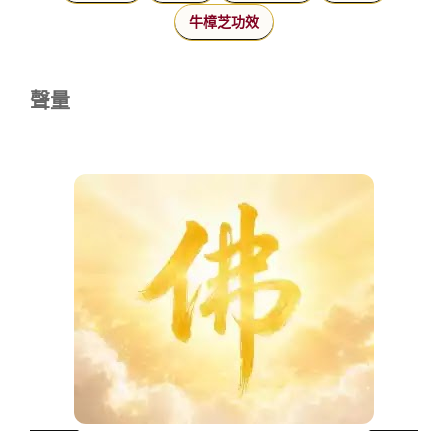
牛樟芝功效
聲量