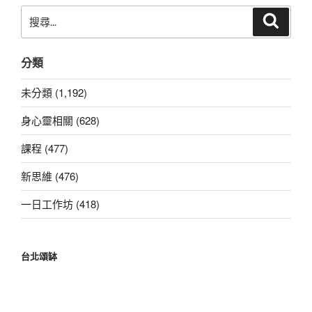
搜
搜
尋
尋
關
分類
鍵
字:
未分類 (1,192)
身心靈相關 (628)
課程 (477)
新思維 (476)
一日工作坊 (418)
台北頌缽