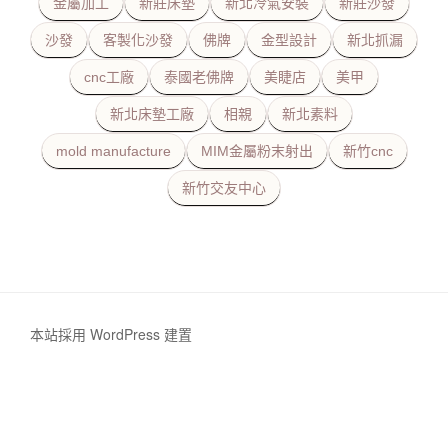
金屬加工
新莊床墊
新北冷氣安裝
新莊沙發
沙發
客製化沙發
佛牌
金型設計
新北抓漏
cnc工廠
泰國老佛牌
美睫店
美甲
新北床墊工廠
相親
新北素料
mold manufacture
MIM金屬粉末射出
新竹cnc
新竹交友中心
本站採用 WordPress 建置