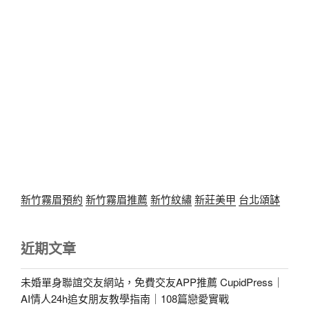
新竹霧眉預約
新竹霧眉推薦
新竹紋繡
新莊美甲
台北頌缽
近期文章
未婚單身聯誼交友網站，免費交友APP推薦 CupidPress｜
AI情人24h追女朋友教學指南｜108篇戀愛實戰