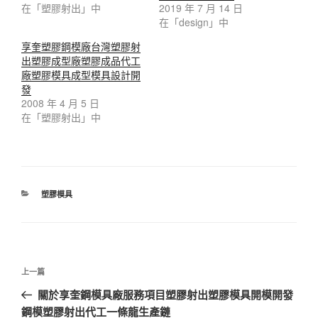
在「塑膠射出」中
2019 年 7 月 14 日
在「design」中
享奎塑膠鋼模廠台灣塑膠射
出塑膠成型廠塑膠成品代工
廠塑膠模具成型模具設計開
發
2008 年 4 月 5 日
在「塑膠射出」中
分
塑膠模具
類
文
上
上一篇
章
一
關於享奎鋼模具廠服務項目塑膠射出塑膠模具開模開發
導
篇
鋼模塑膠射出代工一條龍生產鏈