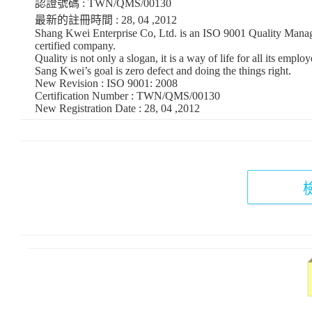
認證號碼 : TWN/QMS/00130
最新的註冊時間 : 28, 04 ,2012
Shang Kwei Enterprise Co, Ltd. is an ISO 9001 Quality Man
certified company.
Quality is not only a slogan, it is a way of life for all its employ
Sang Kwei’s goal is zero defect and doing the things right.
New Revision : ISO 9001: 2008
Certification Number : TWN/QMS/00130
New Registration Date : 28, 04 ,2012