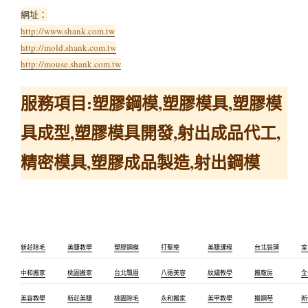
網址：
http://www.shank.com.tw
http://mold.shank.com.tw
http://mouse.shank.com.tw
服務項目:塑膠鋼模,塑膠模具,塑膠模
具成型,塑膠模具開發,射出成品代工,
精密模具­,塑膠成品製造,射出鋼模
新莊除毛
美睫教學
塑膠鋼模
打擊樂
美睫課程
台北裝璜
室
中和搬家
桃園搬家
台北飄眉
八德美容
紋繡教學
搬廠房
全
美容教學
新莊美睫
桃園除毛
永和搬家
美甲教學
搬鋼琴
新