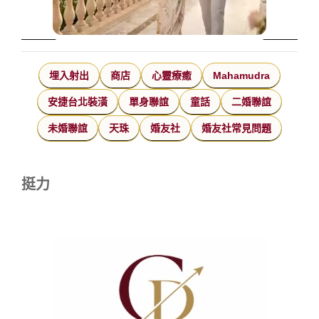
埋入射出
商店
心靈療癒
Mahamudra
安捷台北裝潢
單身聯誼
童話
二婚聯誼
未婚聯誼
天珠
婚友社
婚友社常見問題
挺力