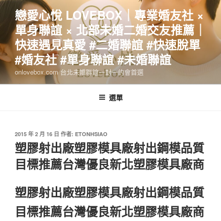
跳
戀愛心悅 LOVEBOX｜專業婚友社 ×
至
單身聯誼 × 北部未婚二婚交友推薦｜
主
要
快速遇見真愛 #二婚聯誼 #快速脫單
內
#婚友社 #單身聯誼 #未婚聯誼
容
onlovebox.com 台北未婚聯誼一對一約會首選
選單
發
2015 年 2 月 16 日
作者:
ETONHSIAO
佈
塑膠射出廠塑膠模具廠射出鋼模品質
於
目標推薦台灣優良新北塑膠模具廠商
塑膠射出廠塑膠模具廠射出鋼模品質
目標推薦台灣優良新北塑膠模具廠商