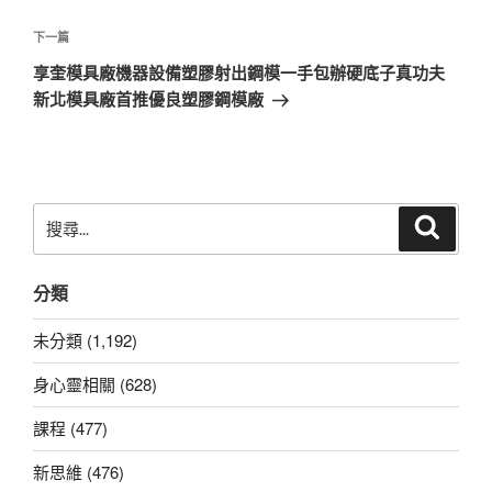
覽
文
章
下
下一篇
一
享奎模具廠機器設備塑膠射出鋼模一手包辦硬底子真功夫
篇
新北模具廠首推優良塑膠鋼模廠
文
章
搜
搜
尋
尋
關
分類
鍵
字:
未分類 (1,192)
身心靈相關 (628)
課程 (477)
新思維 (476)