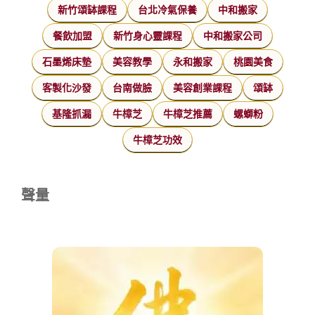
新竹頌缽課程
台北冷氣保養
中和搬家
餐飲加盟
新竹身心靈課程
中和搬家公司
石墨烯床墊
美容教學
永和搬家
桃園美食
客製化沙發
台南做臉
美容創業課程
頌缽
基隆抓漏
牛樟芝
牛樟芝推薦
螺螄粉
牛樟芝功效
聲量