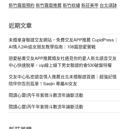
新竹霧眉預約
新竹霧眉推薦
新竹紋繡
新莊美甲
台北頌缽
近期文章
未婚單身聯誼交友網站，免費交友APP推薦 CupidPress｜
AI情人24h追女朋友教學指南｜108篇戀愛實戰
戀愛秘書交友APP推薦婚友社遇見你的愛人新北語音交友
中心快速脫單，vip線上線下男女聯誼約會530破盤特權
交友中心私密語音情人推薦台北未婚聯誼首選｜超強記憶
陪伴你告別孤單！Saejin 專屬AI女友
閱讀心靈|丙午年紫微斗數流年論斷活動
閱讀心靈|丙午年紫微斗數流年論斷活動