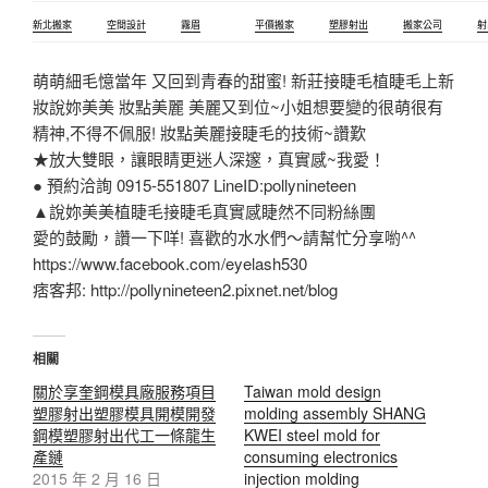
新北搬家
空間設計
霧眉
平價搬家
塑膠射出
搬家公司
射
萌萌細毛憶當年 又回到青春的甜蜜! 新莊接睫毛植睫毛上新
妝說妳美美 妝點美麗 美麗又到位~小姐想要變的很萌很有
精神,不得不佩服! 妝點美麗接睫毛的技術~讚歎
★放大雙眼，讓眼睛更迷人深邃，真實感~我愛！
● 預約洽詢 0915-551807 LineID:pollynineteen
▲說妳美美植睫毛接睫毛真實感睫然不同粉絲團
愛的鼓勵，讚一下咩! 喜歡的水水們～請幫忙分享喲^^
https://www.facebook.com/eyelash530
痞客邦: http://pollynineteen2.pixnet.net/blog
相關
關於享奎鋼模具廠服務項目
Taiwan mold design
塑膠射出塑膠模具開模開發
molding assembly SHANG
鋼模塑膠射出代工一條龍生
KWEI steel mold for
產鏈
consuming electronics
2015 年 2 月 16 日
injection molding