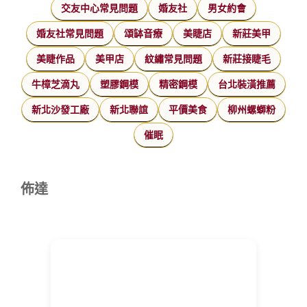
交友中心常見問題
婚友社
男女約會
婚友社常見問題
頌缽音療
美睫店
新莊美甲
美睫作品
美甲店
紋繡常見問題
新莊接睫毛
牛樟芝滴丸
塑膠鋼模
精密鋼模
台北裝潢推薦
新北沙發工廠
新北聯誼
平價美食
柳州螺螄粉
催眠
佈達