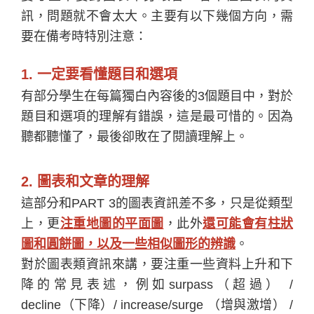
訊，問題就不會太大。主要有以下幾個方向，需
要在備考時特別注意：
1.
一定要看懂題目和選項
有部分學生在每篇獨白內容後的3個題目中，對於
題目和選項的理解有錯誤，這是最可惜的。因為
聽都聽懂了，最後卻敗在了閱讀理解上。
2.
圖表和文章的理解
這部分和PART 3的圖表資訊差不多，只是從類型
上，更
注重地圖的平面圖
，此外
還可能會有柱狀
圖和圓餅圖，以及一些相似圖形的辨識
。
對於圖表類資訊來講，要注重一些資料上升和下
降的常見表述，例如surpass（超過） /
decline（下降）/ increase/surge （增與激增） /