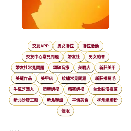
交友APP
男女聯誼
聯誼活動
交友中心常見問題
婚友社
男女約會
婚友社常見問題
頌缽音療
美睫店
新莊美甲
美睫作品
美甲店
紋繡常見問題
新莊接睫毛
牛樟芝滴丸
塑膠鋼模
精密鋼模
台北裝潢推薦
新北沙發工廠
新北聯誼
平價美食
柳州螺螄粉
催眠