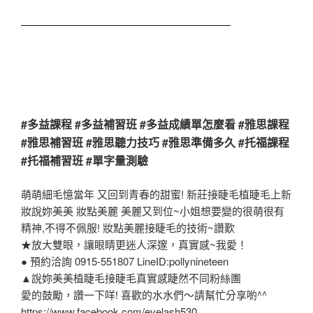
#多益課程 #多益補習班 #多益成績單怎麼看 #雅思課程
#雅思補習班 #雅思聽力技巧 #雅思準備多久 #托福課程
#托福補習班 #單字量測驗
萌萌細毛憶當年 又回到青春的甜蜜! 新莊接睫毛植睫毛上新
妝說妳美美 妝點美麗 美麗又到位~小姐想要變的很萌很有
精神,不得不佩服! 妝點美麗接睫毛的技術~讚歎
★放大雙眼，讓眼睛更迷人深邃，真實感~我愛！
● 預約洽詢 0915-551807 LineID:pollynineteen
▲說妳美美植睫毛接睫毛真實感睫然不同粉絲團
愛的鼓勵，讚一下咩! 喜歡的水水們～請幫忙分享喲^^
https://www.facebook.com/eyelash530