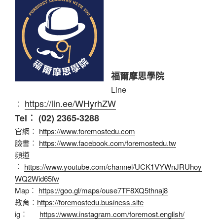
福爾摩思學院
Line
https://lin.ee/WHyrhZW
︰
Tel︰ (02) 2365-3288
官網︰
https://www.foremostedu.com
臉書︰
https://www.facebook.com/foremostedu.tw
頻道
︰
https://www.youtube.com/channel/UCK1VYWnJRUhoy
WQ2Wid65fw
Map︰
https://goo.gl/maps/ouse7TF8XQ5thnaj8
教育︰
https://foremostedu.business.site
ig︰
https://www.instagram.com/foremost.english/