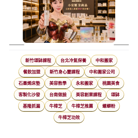
新竹頌缽課程
台北冷氣保養
中和搬家
餐飲加盟
新竹身心靈課程
中和搬家公司
石墨烯床墊
美容教學
永和搬家
桃園美食
客製化沙發
台南做臉
美容創業課程
頌缽
基隆抓漏
牛樟芝
牛樟芝推薦
螺螄粉
牛樟芝功效