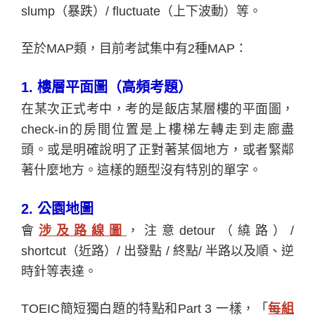
slump（暴跌）/ fluctuate（上下波動）等。
至於MAP類，目前考試集中有2種MAP：
1.
樓層平面圖（高頻考題）
在某次正式考中，考的是飯店某層樓的平面圖，
check-in的房間位置是上樓梯左轉走到走廊盡
頭。或是明確說明了正對著某個地方，或者緊鄰
著什麼地方。這樣的題型沒有特別的單字。
2.
公園地圖
會
涉及路線圖
，注意detour（繞路）/
shortcut（近路）/ 出發點 / 終點/ 半路以及順、逆
時針等表達。
TOEIC
簡短獨白題的特點和Part 3 一樣，
「
每組