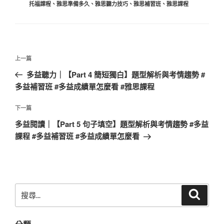
類
托福課程
、
雅思準備多久
、
雅思聽力技巧
、
雅思補習班
、
雅思課程
文
上
上一篇
章
一
多益聽力｜【Part 4 簡短獨白】題型解析與考情趨勢 #
導
篇
多益補習班 #多益成績單怎麼看 #雅思課程
覽
文
章
下
下一篇
一
多益閱讀｜【Part 5 句子填空】題型解析與考情趨勢 #多益
篇
課程 #多益補習班 #多益成績單怎麼看
文
章
搜
搜
尋
尋
關