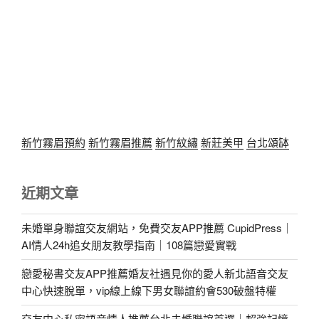
新竹霧眉預約
新竹霧眉推薦
新竹紋繡
新莊美甲
台北頌缽
近期文章
未婚單身聯誼交友網站，免費交友APP推薦 CupidPress｜
AI情人24h追女朋友教學指南｜108篇戀愛實戰
戀愛秘書交友APP推薦婚友社遇見你的愛人新北語音交友
中心快速脫單，vip線上線下男女聯誼約會530破盤特權
交友中心私密語音情人推薦台北未婚聯誼首選｜超強記憶