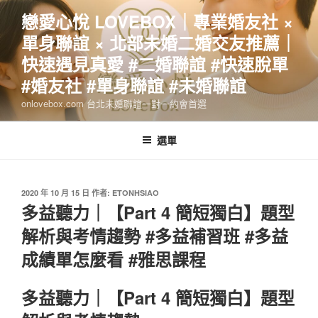
跳
戀愛心悅 LOVEBOX｜專業婚友社 ×
至
單身聯誼 × 北部未婚二婚交友推薦｜
主
要
快速遇見真愛 #二婚聯誼 #快速脫單
內
#婚友社 #單身聯誼 #未婚聯誼
容
onlovebox.com 台北未婚聯誼一對一約會首選
選單
發
2020 年 10 月 15 日
作者:
ETONHSIAO
佈
多益聽力｜【Part 4 簡短獨白】題型
於
解析與考情趨勢 #多益補習班 #多益
成績單怎麼看 #雅思課程
多益聽力｜【Part 4 簡短獨白】題型