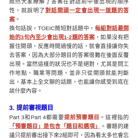
既然大家瞭解了答案在對話前中後出現的順序
性，就說明了
對話開頭一定會出現一道題的答
案
。
換句話說，TOEIC簡短對話題中，
每組對話最開
始的3句內至少會出現1-2題的答案
，如果沒有把
握住開頭，反應時間過慢的話，就會直接讓你失
去答案，因為大部分題目的答案很難在後面反覆
出現。當然這樣的狀況也不是絕對，尤其是問工
作地點、職業等問題，並非只從開頭就能判斷
出，基本上全文聊的話題，也能讓你感受到底在
談什麼內容。
3.
提前審視題目
Part 3
和Part 4都需要
提前預審題目
。這裡指的
「預審題目」是包含「題目和選項」
。審題的建
議只提前審出接下來2組即可，因為看太多也會忘