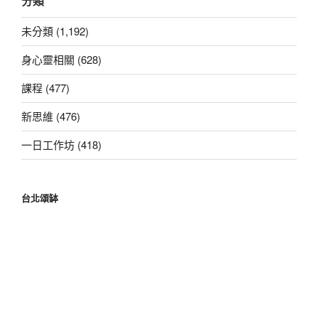
分類
鍵
字:
未分類 (1,192)
身心靈相關 (628)
課程 (477)
新思維 (476)
一日工作坊 (418)
台北頌缽