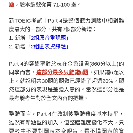
題
，題本編號從第 71-100 題。
新TOEIC考試中Part 4是整個聽力測驗中相對難
度最大的一部分，共有2個部分新增：
1.
新增「
2組原音重現題
」
2.
新增「
2組圖表資訊題
」
Part 4
的容錯率對於志在金色證書(860分以上)的
同學而言，
這部分最多只能錯6題
，如果錯6題以
上，就說明共30題的題數已經錯了超過20%，顯
然這部分的表現是差強人意的。當然這部分也是
最考驗考生對於
全文內容的把握。
整體而言，Part 4在改制後整體難度基本持平，
雖然有新題型的加入，但整體難度變化不大，只
要考生不要對圖表本身眼盲，看不懂圖表的資