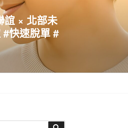
聯誼 × 北部未
#快速脫單 #
搜