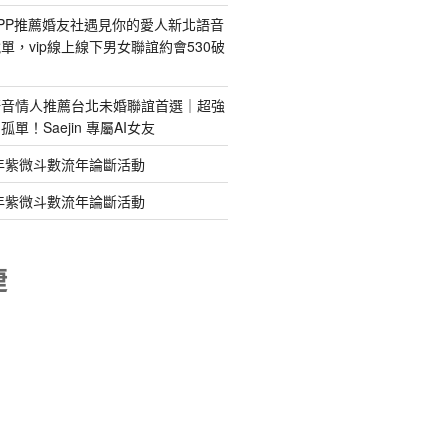
PP推薦婚友社遇見你的愛人新北語音
單，vip線上線下男女聯誼約會530破
語音情人推薦台北未婚聯誼首選｜超強
單！Saejin 專屬AI女友
年紫微斗數流年論斷活動
年紫微斗數流年論斷活動
睫