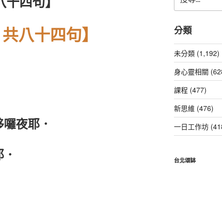
八十四句】
尋
關
鍵
，共八十四句】
分類
字:
未分類 (1,192)
身心靈相關 (62
課程 (477)
新思維 (476)
哆囉夜耶．
一日工作坊 (41
耶．
台北頌缽