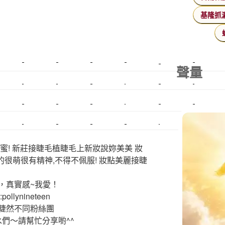
基隆抓
美睫課程
搬家價錢
室內設計
飄眉接睫
桃園美睫
台北搬家
聲量
搬家費
搬廠房
搬家全省
壓鑄
甲級營造
營造廠
美甲教學
鋼琴搬運
基隆搬家
美甲
金庫搬運
板橋搬家
SEO
搬家費用
射出模具
系統家具
植睫
優良搬家
蜜! 新莊接睫毛植睫毛上新妝說妳美美 妝
的很萌很有精神,不得不佩服! 妝點美麗接睫
，真實感~我愛！
ollynineteen
睫然不同粉絲團
水們～請幫忙分享喲^^