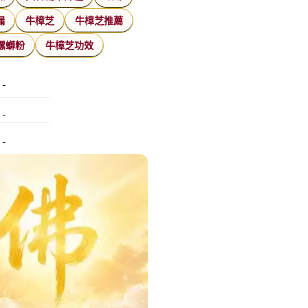
漏
牛樟芝
牛樟芝推薦
螺螄粉
牛樟芝功效
特殊搬運
指甲彩繪
美甲課程
塑膠模具