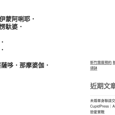
伊蒙阿唎耶．
愣馱婆．
．
．
新竹霧眉預約
婆薩哆
．
那摩婆伽
．
頌缽
近期文
未婚單身聯誼交
CupidPres
戀愛實戰