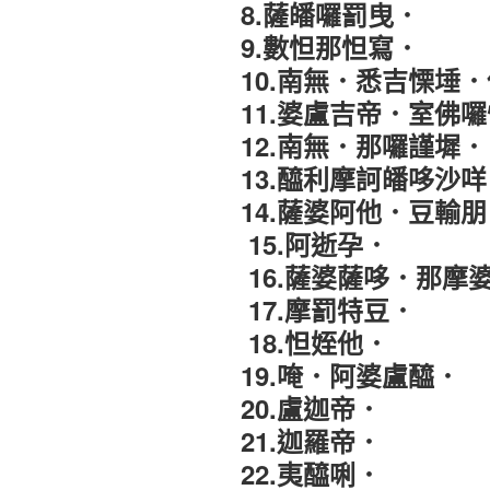
8.薩皤囉罰曳．
9.數怛那怛寫．
10.南無
．
悉吉慄埵
．
11.婆盧吉帝
．
室佛囉
12.南無
．
那囉謹墀．
13.醯利摩訶
皤哆沙咩
14.薩婆阿他
．
豆輸朋
15.阿逝孕
．
16.薩婆薩哆
．
那摩
17.摩罰特豆．
18.怛姪他．
19.唵
．
阿婆盧醯．
20.盧迦帝．
21.迦羅帝．
22.夷醯唎．