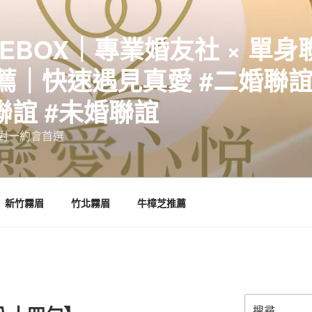
EBOX｜專業婚友社 × 單身
｜快速遇見真愛 #二婚聯誼 
聯誼 #未婚聯誼
誼一對一約會首選
新竹霧眉
竹北霧眉
牛樟芝推薦
搜