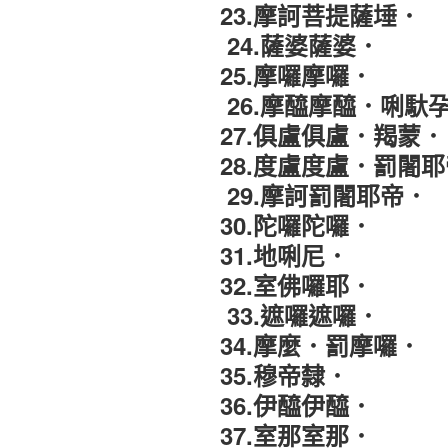
23.摩訶菩提薩埵
．
24.薩婆薩婆．
25.摩囉摩囉
．
26.摩醯摩醯
．
唎馱
27.俱盧俱盧
．
羯蒙．
28.度盧度盧
．
罰闍耶
29.摩訶罰闍耶帝．
30.陀囉陀囉．
31.地唎尼．
32.室佛囉耶．
33.遮囉遮囉．
34.摩麼
．
罰摩囉．
35.穆帝隸．
36.伊醯伊醯．
37.室那室那．