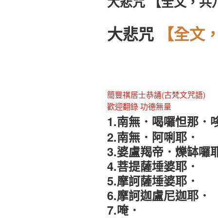
大悲咒 【全文，共
於
大悲咒
【全文
簡豐祺居士恭誦(古梵文咒語)
歡迎翻錄 功德無量
1.
南無
．
喝囉怛那
．
2.
南無
．
阿唎耶
．
3.婆盧羯帝
．
爍缽囉
4.菩提薩埵婆耶．
5.摩訶薩埵婆耶．
6.摩訶迦盧尼迦耶．
7.唵
．