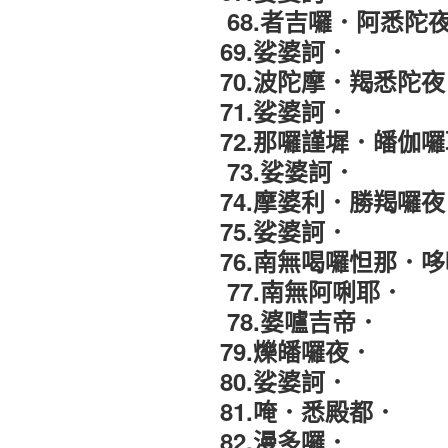
68.者吉囉
．
阿悉陀
69.娑婆訶．
70
.波陀摩
．
羯悉陀夜
71.娑婆訶．
72.那囉謹墀
．
皤伽囉
73.娑婆訶．
74.摩婆利
．
勝羯囉夜
75.娑婆訶．
76.南無喝囉怛那
．
哆
77.南無阿唎耶．
78.婆嚧吉帝．
79.爍皤囉夜．
80
.娑婆訶．
81.唵
．
悉殿都．
82.漫多囉．