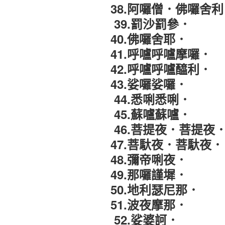
38.阿囉僧
．
佛囉舍利
39.罰沙罰參．
40
.佛囉舍耶．
41
.呼嚧呼嚧摩囉．
42.呼嚧呼嚧醯利．
43.娑囉娑囉
．
44.悉唎悉唎．
45.蘇嚧蘇嚧．
46.菩提夜
．
菩提夜
47.菩馱夜
．
菩馱夜．
48.彌帝唎夜．
49.那囉謹墀．
50
.地利瑟尼那．
51.波夜摩那
．
52.娑婆訶．