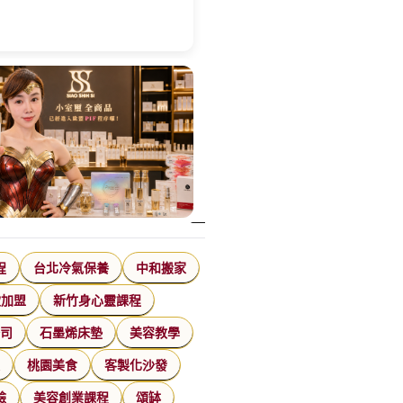
程
台北冷氣保養
中和搬家
飲加盟
新竹身心靈課程
公司
石墨烯床墊
美容教學
家
桃園美食
客製化沙發
臉
美容創業課程
頌缽