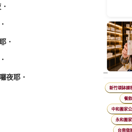
夜．
．
耶．
．
囉夜耶
．
新竹頌缽課
餐
中和搬家
永和搬
台南做