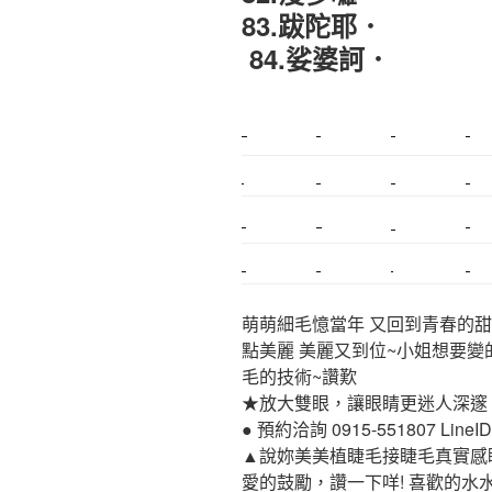
83.跋陀耶
．
84.娑婆訶．
新莊植睫毛
美睫教學
塑膠鋼模
室內裝潢
搬家
桃園搬家
台北飄眉
新北搬家
搬家估價
新莊接睫毛
推薦搬家
桃園除毛
中和搬家
推薦搬家
裝潢
平價搬家
萌萌細毛憶當年 又回到青春的甜
點美麗 美麗又到位~小姐想要變
毛的技術~讚歎
★放大雙眼，讓眼睛更迷人深邃
● 預約洽詢 0915-551807 LineID:p
▲說妳美美植睫毛接睫毛真實感
愛的鼓勵，讚一下咩! 喜歡的水