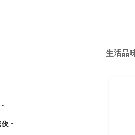
生活品
．
陀夜．