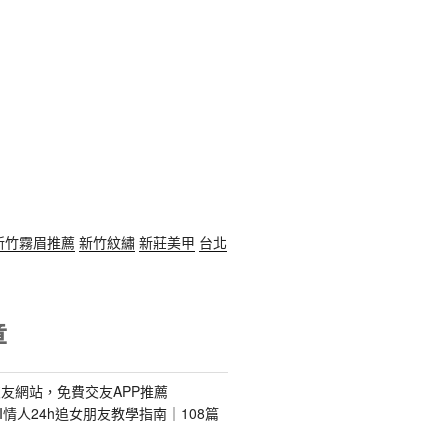
新竹霧眉推薦
新竹紋繡
新莊美甲
台北
章
友網站，免費交友APP推薦
s｜AI情人24h追女朋友教學指南｜108篇