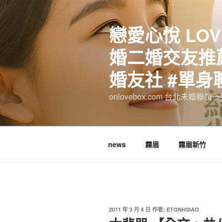
跳
至
戀愛心悅 LOV
主
要
婚二婚交友推薦
內
容
婚友社 #單身
onlovebox.com 台北未婚聯
news
霧眉
霧眉新竹
發
2011 年 3 月 4 日
作者:
ETONHSIAO
佈