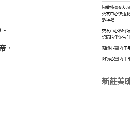
戀愛秘書交友A
交友中心快速脫
盤特權
孕．
交友中心私密
記憶陪伴你告別孤
帝．
閱讀心靈|丙午
閱讀心靈|丙午
新莊美