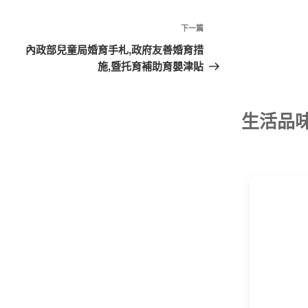
下
下一篇
一
內政部兒童局婚育手札,政府友善婚育措
篇
施,暨托育補助育嬰津貼
文
章
生活品