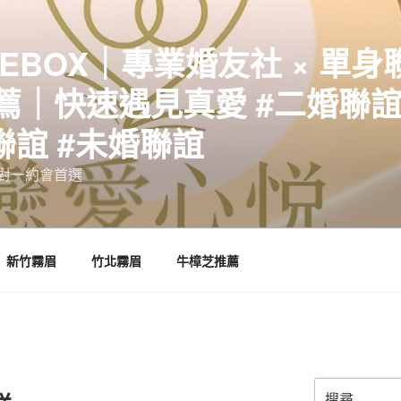
EBOX｜專業婚友社 × 單身
｜快速遇見真愛 #二婚聯誼 
聯誼 #未婚聯誼
誼一對一約會首選
新竹霧眉
竹北霧眉
牛樟芝推薦
搜