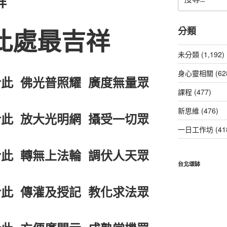
祥
尋
關
鍵
此處最吉祥
分類
字:
未分類 (1,192)
身心靈相關 (62
此 佛光普照耀 廣度無量眾
課程 (477)
新思維 (476)
此 放大光明網 攝受一切眾
一日工作坊 (41
此 轉無上法輪 調伏人天眾
台北頌缽
此 傳灌及授記 教化求法眾