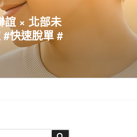
聯誼 × 北部未
#快速脫單 #
搜