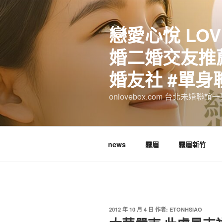
跳
至
戀愛心悅 LOV
主
要
婚二婚交友推薦
內
容
婚友社 #單身
onlovebox.com 台北未婚聯
news
霧眉
霧眉新竹
發
2012 年 10 月 4 日
作者:
ETONHSIAO
佈