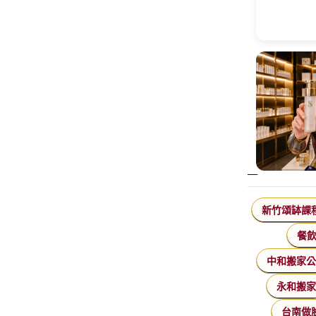
新竹頌缽課
餐
中和搬家
永和搬
台南做