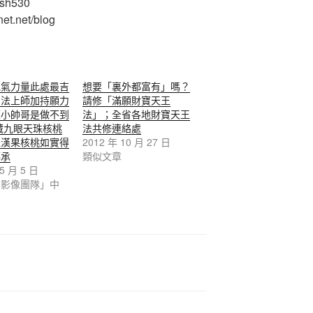
ash530
et.net/blog
地氣力量此處最吉
想要「裏外都富有」嗎？
如法上師加持願力
請修「滿願財寶天王
姨小帥哥是做不到
法」；全省各地財寶天王
藏九眼天珠核桃
法共修連絡處
羅漢果核桃如實得
2012 年 10 月 27 日
傳承
類似文章
 5 月 5 日
業影像團隊」中