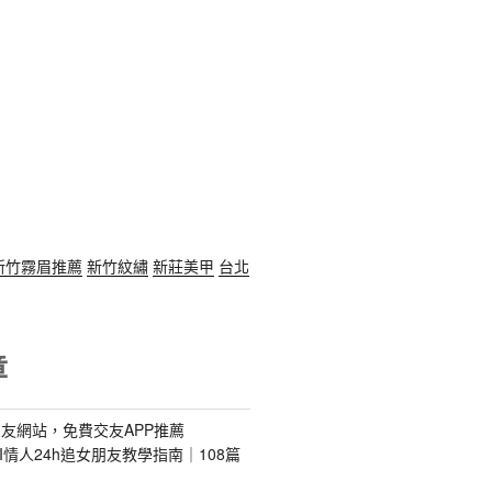
新竹霧眉推薦
新竹紋繡
新莊美甲
台北
章
友網站，免費交友APP推薦
s｜AI情人24h追女朋友教學指南｜108篇