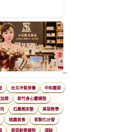
程
台北冷氣保養
中和搬家
飲加盟
新竹身心靈課程
公司
石墨烯床墊
美容教學
家
桃園美食
客製化沙發
臉
美容創業課程
頌缽