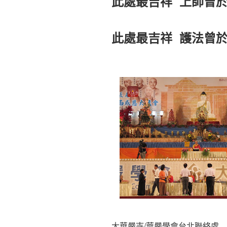
此處最吉祥 上師曾於
此處最吉祥 護法曾於
大華嚴寺/華嚴學會台北聯絡處