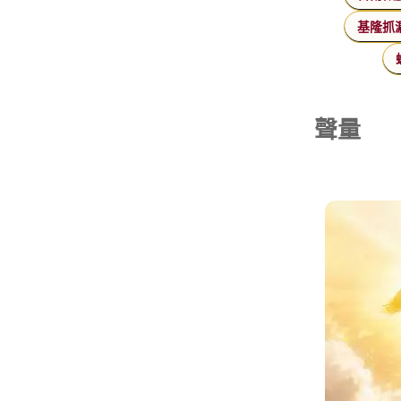
基隆抓
聲量