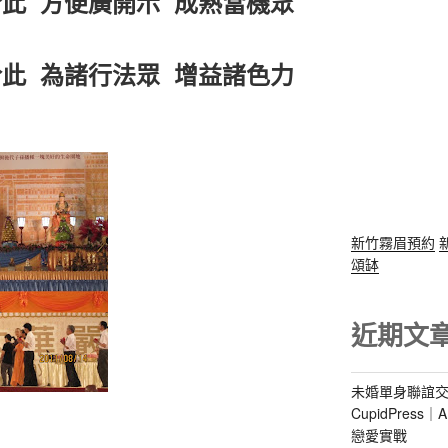
此 方便廣開示 成熟當機眾
此 為諸行法眾 增益諸色力
新竹霧眉預約
頌缽
近期文
未婚單身聯誼交
CupidPres
戀愛實戰