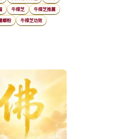
漏
牛樟芝
牛樟芝推薦
螺螄粉
牛樟芝功效