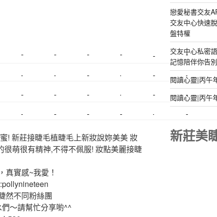
戀愛秘書交友A
交友中心快速脫
盤特權
交友中心私密
美睫課程
搬家價錢
室內設計
飄眉接睫
桃園美睫
台北搬家
記憶陪伴你告別孤
搬家費
搬廠房
搬家全省
壓鑄
甲級營造
營造廠
閱讀心靈|丙午
閱讀心靈|丙午
美甲教學
鋼琴搬運
基隆搬家
美甲
金庫搬運
板橋搬家
SEO
搬家費用
射出模具
系統家具
植睫
優良搬家
新莊美
蜜! 新莊接睫毛植睫毛上新妝說妳美美 妝
的很萌很有精神,不得不佩服! 妝點美麗接睫
，真實感~我愛！
ollynineteen
睫然不同粉絲團
水們～請幫忙分享喲^^