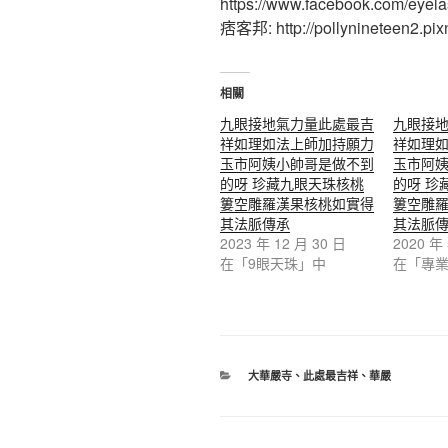
https://www.facebook.com/eyel
痞客邦: http://pollynineteen2.pixn
相關
九眼接地氣力量此處最吉
九眼接
祥如理如法上師加持願力
祥如理
玉市阿姨小帥哥是做不到
玉市阿
的呀 珍藏九眼天珠核桃
的呀 珍
簍空雕羅漢果核桃如實得
簍空雕
其法脈傳承
其法脈
2023 年 12 月 30 日
2020 年
在「9眼天珠」中
在「專
分
大華嚴寺
、
此處最吉祥
、
華嚴
類