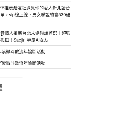
PP推薦婚友社遇見你的愛人新北語音
單，vip線上線下男女聯誼約會530破
語音情人推薦台北未婚聯誼首選｜超強
特殊搬運
單！Saejin 專屬AI女友
指甲彩繪
年紫微斗數流年論斷活動
年紫微斗數流年論斷活動
美甲課程
塑膠模具
睫