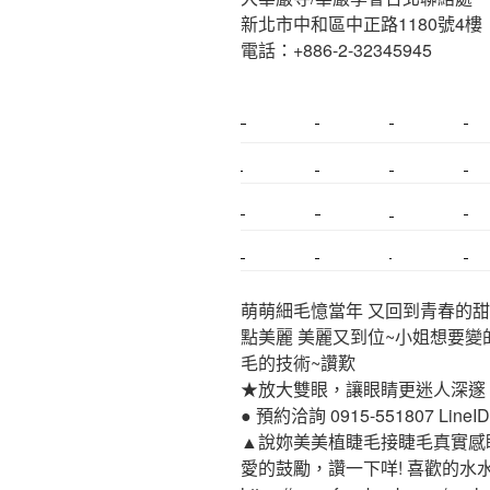
新北市中和區中正路1180號4樓
電話：+886-2-32345945
新莊植睫毛
美睫教學
塑膠鋼模
室內裝潢
搬家
桃園搬家
台北飄眉
新北搬家
搬家估價
新莊接睫毛
推薦搬家
桃園除毛
中和搬家
推薦搬家
裝潢
平價搬家
萌萌細毛憶當年 又回到青春的甜
點美麗 美麗又到位~小姐想要變
毛的技術~讚歎
★放大雙眼，讓眼睛更迷人深邃
● 預約洽詢 0915-551807 LineID:p
▲說妳美美植睫毛接睫毛真實感
愛的鼓勵，讚一下咩! 喜歡的水