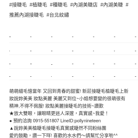
#接睫毛 #植睫毛 #種睫毛 #內湖美睫店 #內湖美睫 #
推薦內湖接睫毛 #台北紋繡
新莊植睫毛
美睫教學
塑膠鋼模
室內裝潢
美睫課程
搬家價錢
室內設計
搬家
桃園搬家
台北飄眉
新北搬家
搬家費
搬廠房
搬家全省
搬家估價
新莊接睫毛
推薦搬家
美甲教學
鋼琴搬運
基隆搬家
桃園除毛
中和搬家
推薦搬家
裝潢
平價搬家
SEO
搬家費用
射出模具
萌萌細毛憶當年 又回到青春的甜蜜! 新莊接睫毛植睫毛上新
妝說妳美美 妝點美麗 美麗又到位~小姐想要變的很萌很有
精神,不得不佩服! 妝點美麗接睫毛的技術~讚歎
★放大雙眼，讓眼睛更迷人深邃，真實感~我愛！
● 預約洽詢 0915-551807 LineID:pollynineteen
▲說妳美美植睫毛接睫毛真實感睫然不同粉絲團
愛的鼓勵，讚一下咩! 喜歡的水水們～請幫忙分享喲^^