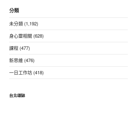
關
分類
鍵
字:
未分類 (1,192)
身心靈相關 (628)
課程 (477)
新思維 (476)
一日工作坊 (418)
台北頌缽