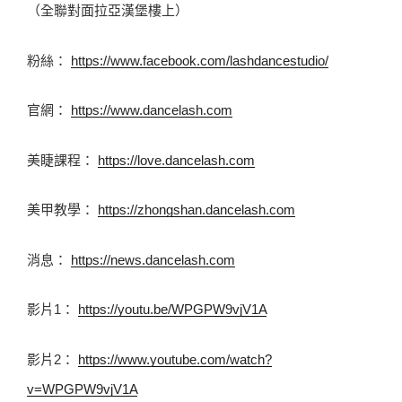
（全聯對面拉亞漢堡樓上） 
粉絲： 
https://www.facebook.com/lashdancestudio/
官網： 
https://www.dancelash.com
美睫課程： 
https://love.dancelash.com
美甲教學： 
https://zhongshan.dancelash.com
消息： 
https://news.dancelash.com
影片1： 
https://youtu.be/WPGPW9vjV1A
影片2： 
https://www.youtube.com/watch?
v=WPGPW9vjV1A