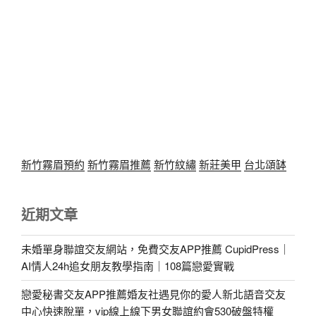
新竹霧眉預約
新竹霧眉推薦
新竹紋繡
新莊美甲
台北頌缽
近期文章
未婚單身聯誼交友網站，免費交友APP推薦 CupidPress｜
AI情人24h追女朋友教學指南｜108篇戀愛實戰
戀愛秘書交友APP推薦婚友社遇見你的愛人新北語音交友
中心快速脫單，vip線上線下男女聯誼約會530破盤特權