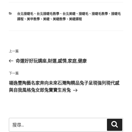
分
台北接睫毛
、
台北接睫毛教學
、
台北美睫
、
接睫毛
、
接睫毛教學
、
接睫毛
類
課程
、
美甲教學
、
美睫
、
美睫教學
、
美睫課程
文
上
上一篇
章
一
命運好好玩講座,財運,感情,家庭,健康
導
篇
覽
文
下
下一篇
章
一
楊逸豐陶藝名家奔向未來石灣陶精品兔子呈現強列現代感
篇
與自我風格兔女郎兔寶寶生肖兔
文
章
搜
搜
尋
尋