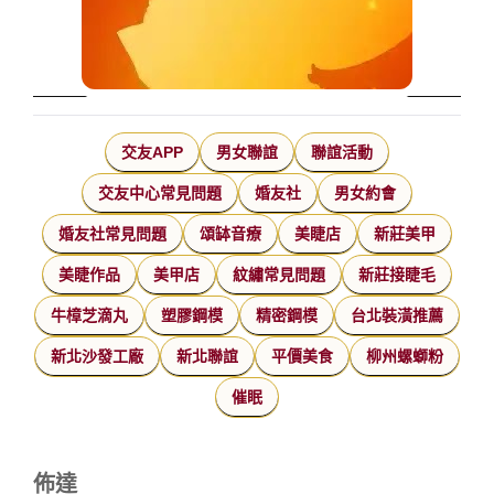
交友APP
男女聯誼
聯誼活動
交友中心常見問題
婚友社
男女約會
婚友社常見問題
頌缽音療
美睫店
新莊美甲
美睫作品
美甲店
紋繡常見問題
新莊接睫毛
牛樟芝滴丸
塑膠鋼模
精密鋼模
台北裝潢推薦
新北沙發工廠
新北聯誼
平價美食
柳州螺螄粉
催眠
佈達