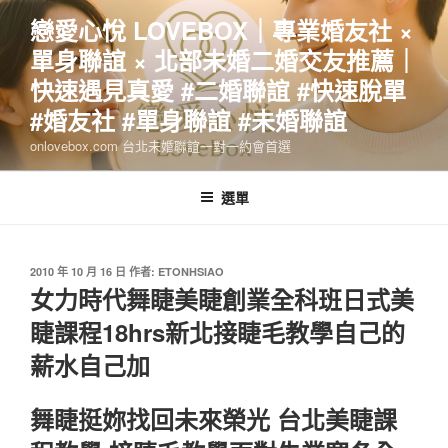
跳
戀愛心悅 LOVEBOX｜專業婚友社 ×
至
單身聯誼 × 北部未婚二婚交友推薦｜
主
要
快速遇見真愛 #二婚聯誼 #快速脫單
內
#婚友社 #單身聯誼 #未婚聯誼
容
onlovebox.com 台北未婚聯誼一對一約會首選
選單
發
2010 年 10 月 16 日
作者:
ETONHSIAO
佈
女力時代舞睫美睫創業全科班日式美
於
睫課程18hrs新北接睫毛教學自己的
薪水自己加
舞睫挺妳找回未來榮光 台北美睫課