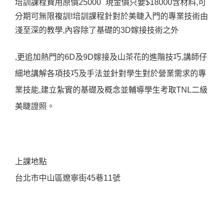
培訓課程費用原價25000 現金價只要$18000含材料,可
分期可無限複訓!培訓課程針對於美睫入門的專業技術由
淺至深的教學,內容除了基礎的3D嫁接技術之外
,更追加熱門的6D及9D嫁接及山茶花的進階技巧,講師仔
細地講解各項技巧及手法並針對學生對於營業需求的專
業技能,建立紮實的基礎及概念並輔導學生考取TNL二級
美睫證照。
上課地點
台北市中山區遼寧街45巷11號