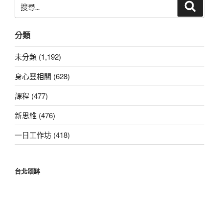
搜
搜
尋
尋
關
分類
鍵
字:
未分類 (1,192)
身心靈相關 (628)
課程 (477)
新思維 (476)
一日工作坊 (418)
台北頌缽