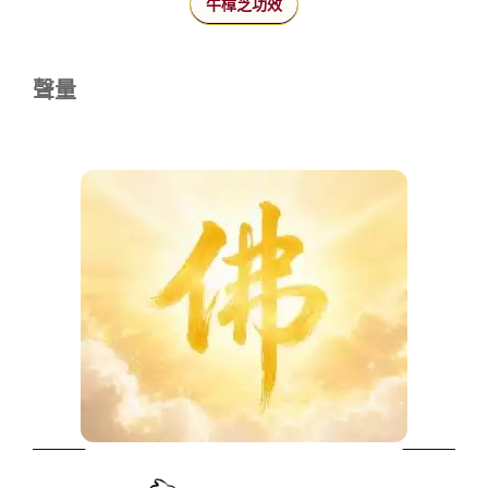
牛樟芝功效
聲量