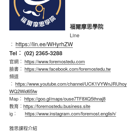
福爾摩思學院
Line
https://lin.ee/WHyrhZW
︰
Tel︰ (02) 2365-3288
官網︰
https://www.foremostedu.com
臉書︰
https://www.facebook.com/foremostedu.tw
頻道
︰
https://www.youtube.com/channel/UCK1VYWnJRUhoy
WQ2Wid65fw
Map︰
https://goo.gl/maps/ouse7TF8XQ5thnaj8
教育︰
https://foremostedu.business.site
ig︰
https://www.instagram.com/foremost.english/
雅思課程介紹