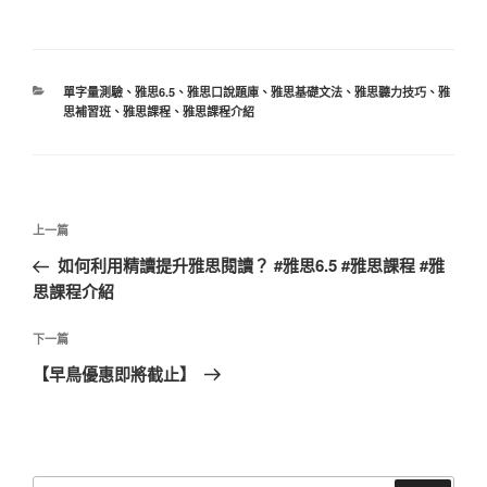
分
單字量測驗
、
雅思6.5
、
雅思口說題庫
、
雅思基礎文法
、
雅思聽力技巧
、
雅
類
思補習班
、
雅思課程
、
雅思課程介紹
文
上
上一篇
章
一
如何利用精讀提升雅思閱讀？ #雅思6.5 #雅思課程 #雅
導
篇
思課程介紹
覽
文
章
下
下一篇
一
【早鳥優惠即將截止】
篇
文
章