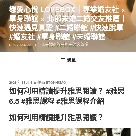
跳
戀愛心悅 LOVEBOX｜專業婚友社 ×
至
單身聯誼 × 北部未婚二婚交友推薦｜
主
要
快速遇見真愛 #二婚聯誼 #快速脫單
內
#婚友社 #單身聯誼 #未婚聯誼
容
onlovebox.com 台北未婚聯誼一對一約會首選
選單
發
2021 年 11 月 8 日
作者:
ETONHSIAO
佈
如何利用精讀提升雅思閱讀？ #雅思
於
6.5 #雅思課程 #雅思課程介紹
如何利用精讀提升雅思閱讀？