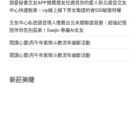
戀愛秘書交友APP推薦婚友社遇見你的愛人新北語音交友
中心快速脫單，vip線上線下男女聯誼約會530破盤特權
交友中心私密語音情人推薦台北未婚聯誼首選｜超強記憶
陪伴你告別孤單！Saejin 專屬AI女友
閱讀心靈|丙午年紫微斗數流年論斷活動
閱讀心靈|丙午年紫微斗數流年論斷活動
新莊美睫