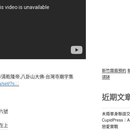
新竹霧眉預約
/清乾隆帝,八卦山大佛-台灣寺廟宇集
頌缽
a/set/?s…
近期文
六號
未婚單身聯誼交
CupidPres
在上
戀愛實戰