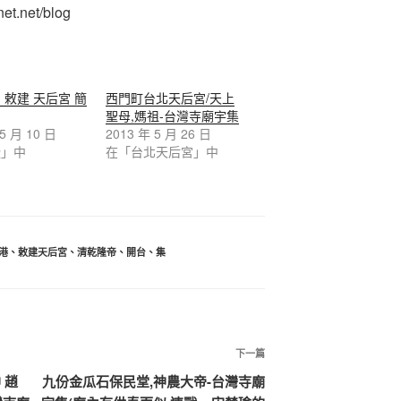
et.net/blog
 敕建 天后宮 簡
西門町台北天后宮/天上
聖母,媽祖-台灣寺廟宇集
 5 月 10 日
2013 年 5 月 26 日
隆」中
在「台北天后宮」中
港
、
敕建天后宮
、
清乾隆帝
、
開台
、
集
下
下一篇
一
 趙
九份金瓜石保民堂,神農大帝-台灣寺廟
篇