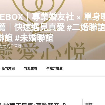
EBOX｜專業婚友社 × 單身
｜快速遇見真愛 #二婚聯誼 
聯誼 #未婚聯誼
誼一對一約會首選
新竹霧眉
竹北霧眉
牛樟芝推薦
搜