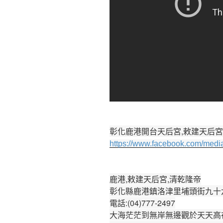
彰化鹿港開台天后宮,敕建天后宮
https://www.facebook.com/medi
鹿港,敕建天后宮,清乾隆帝
彰化縣鹿港鎮洛津里埔頭街九十
電話:(04)777-2497
大海茫茫到無岸無邊觀於天天高