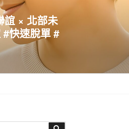
聯誼 × 北部未
#快速脫單 #
搜