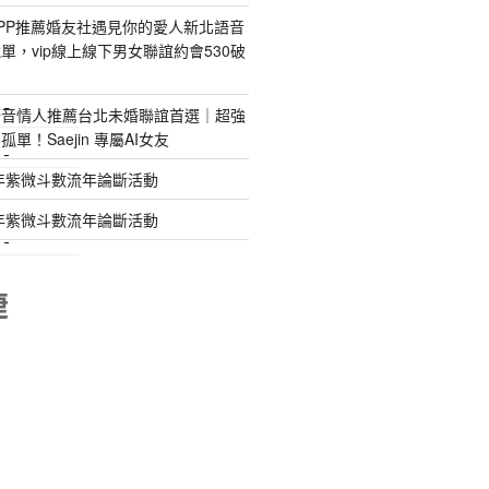
PP推薦婚友社遇見你的愛人新北語音
單，vip線上線下男女聯誼約會530破
語音情人推薦台北未婚聯誼首選｜超強
特殊搬運
單！Saejin 專屬AI女友
指甲彩繪
年紫微斗數流年論斷活動
美甲課程
年紫微斗數流年論斷活動
塑膠模具
睫