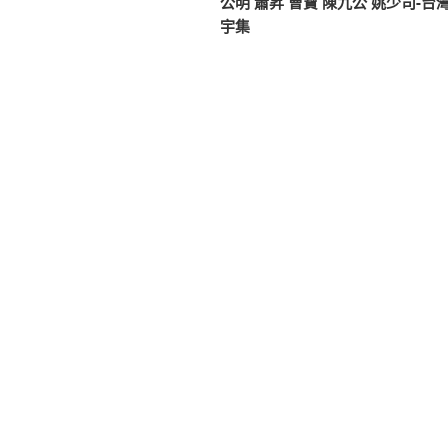
公明 蕭昇 曹寶 陳九公 姚少司-台
導
文
宇集
覽
章