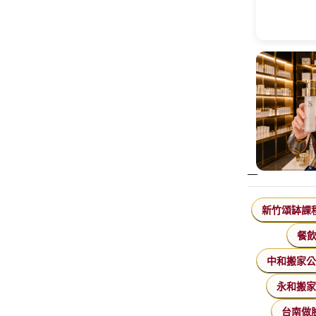
新竹頌缽課
餐
中和搬家
永和搬
台南做