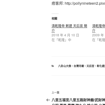
痞客邦: http://pollynineteen2.pixn
相關
清乾隆帝 敕建 天后宮 簡
清乾隆帝
介
介
2018 年 4 月 10 日
2009 年
在「乾隆」中
在「乾
分
八卦山大佛
、
台灣寺廟
、
天后宮
、
彰化鹿
類
文
上
上一篇
章
一
八里五福宮八里五路財神廟/武財神
篇