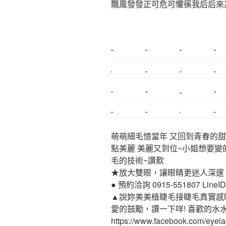
飄風發發正可危可懼徯我后后來
新莊植睫毛
美睫教學
塑膠鋼模
室內裝潢
搬家
桃園搬家
台北飄眉
新北搬家
搬家估價
新莊接睫毛
推薦搬家
桃園除毛
中和搬家
推薦搬家
裝潢
平價搬家
萌萌細毛憶當年 又回到青春的甜
點美麗 美麗又到位~小姐想要變
毛的技術~讚歎
★放大雙眼，讓眼睛更迷人深邃
● 預約洽詢 0915-551807 LineID:p
▲說妳美美植睫毛接睫毛真實感
愛的鼓勵，讚一下咩! 喜歡的水
https://www.facebook.com/eyel