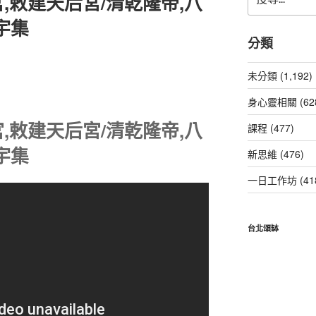
,敕建天后宮/清乾隆帝,八
尋
關
宇集
鍵
分類
字:
未分類 (1,192)
身心靈相關 (62
,敕建天后宮/清乾隆帝,八
課程 (477)
宇集
新思維 (476)
一日工作坊 (41
台北頌缽