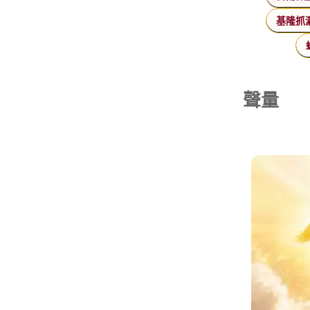
基隆抓
聲量