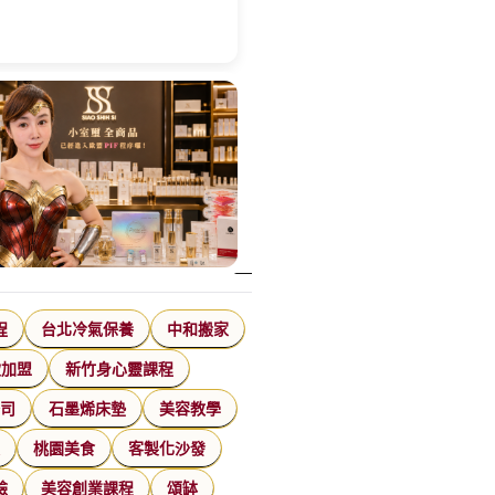
程
台北冷氣保養
中和搬家
飲加盟
新竹身心靈課程
公司
石墨烯床墊
美容教學
家
桃園美食
客製化沙發
臉
美容創業課程
頌缽