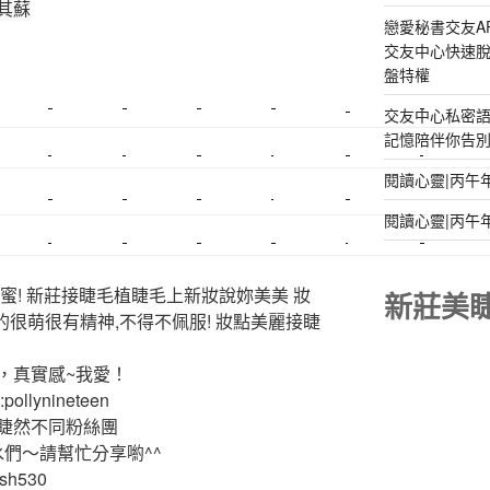
其蘇
戀愛秘書交友A
交友中心快速脫
盤特權
交友中心私密
美睫課程
搬家價錢
室內設計
飄眉接睫
桃園美睫
台北搬家
記憶陪伴你告別孤
搬家費
搬廠房
搬家全省
壓鑄
甲級營造
營造廠
閱讀心靈|丙午
美甲教學
鋼琴搬運
基隆搬家
美甲
金庫搬運
板橋搬家
閱讀心靈|丙午
SEO
搬家費用
射出模具
系統家具
植睫
優良搬家
蜜! 新莊接睫毛植睫毛上新妝說妳美美 妝
新莊美
的很萌很有精神,不得不佩服! 妝點美麗接睫
，真實感~我愛！
ollynineteen
睫然不同粉絲團
水們～請幫忙分享喲^^
ash530