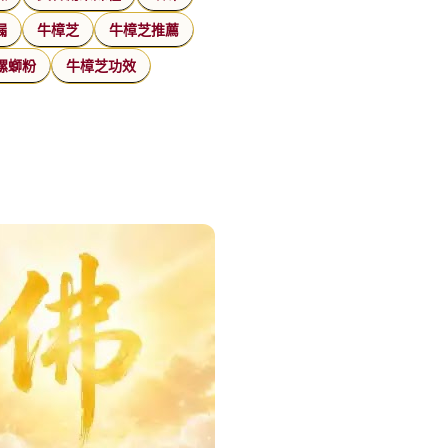
漏
牛樟芝
牛樟芝推薦
螺螄粉
牛樟芝功效