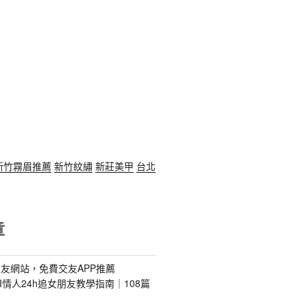
新竹霧眉推薦
新竹紋繡
新莊美甲
台北
章
友網站，免費交友APP推薦
s｜AI情人24h追女朋友教學指南｜108篇