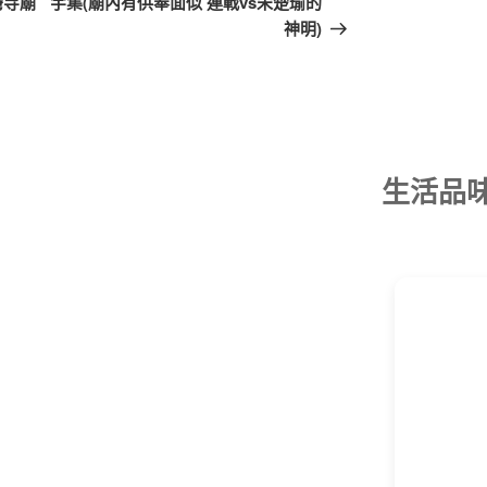
灣寺廟
宇集(廟內有供奉面似 連戰vs宋楚瑜的
文
神明)
章
生活品