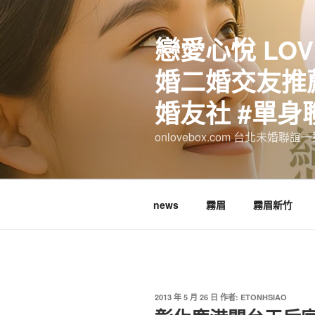
跳
至
戀愛心悅 LOV
主
要
婚二婚交友推薦
內
容
婚友社 #單身
onlovebox.com 台北未婚聯
news
霧眉
霧眉新竹
發
2013 年 5 月 26 日
作者:
ETONHSIAO
佈