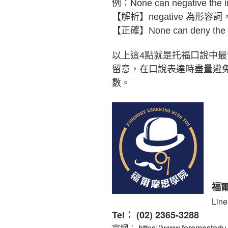
例：None can negative the i
【解析】negative 為形
【正確】None can deny the i
以上這
4
點就是托
福口
說
中
最
留意
，在口
說
表達
時盡量
避
數
。
福
Lin
Tel︰ (02) 2365-3288
官網︰
https://www.foremosted