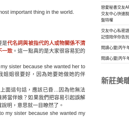
戀愛秘書交友A
ost important thing in the world.
交友中心快速脫
盤特權
交友中心私密
記憶陪伴你告別孤
要是
代名詞與被指代的人或物關係不清
閱讀心靈|丙午
不一致
。這一點真的是大家很容易犯的
閱讀心靈|丙午
y sister because she wanted her to
d. (瑪麗和我姐姐很要好，因為她要她做她的伴
新莊美
官聽完上面這句話，應該已昏…因為他無法
誰將當伴娘？如果我們把容易引起誤解
確說明，意思就一目瞭然了。
 my sister because she wanted my