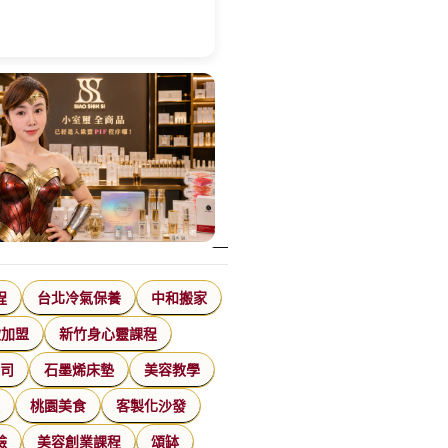
程
台北冷氣保養
中和搬家
飲加盟
新竹身心靈課程
公司
石墨烯床墊
美容教學
家
桃園美食
客製化沙發
臉
美容創業課程
頌缽