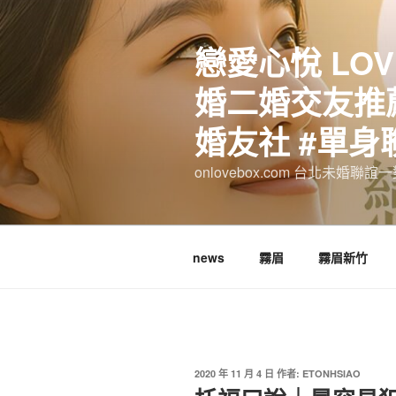
跳
至
戀愛心悅 LOV
主
要
婚二婚交友推薦
內
容
婚友社 #單身
onlovebox.com 台北未婚聯
news
霧眉
霧眉新竹
發
2020 年 11 月 4 日
作者:
ETONHSIAO
佈