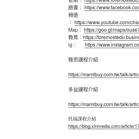
臉書︰
https://www.facebook.co
頻道
︰
https://www.youtube.com
Map︰
https://goo.gl/maps/ou
教育︰
https://foremostedu.busin
ig︰
https://www.instagram.c
雅思課程介紹
https://mamibuy.com.tw/talk/arti
多益課程介紹
https://mamibuy.com.tw/talk/arti
托福課程介紹
https://blog.xinmedia.com/article/