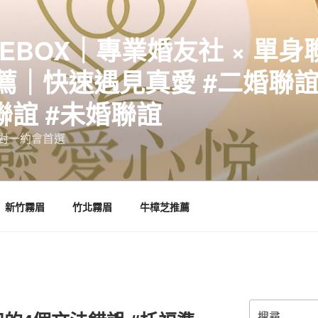
EBOX｜專業婚友社 × 單身
｜快速遇見真愛 #二婚聯誼 
聯誼 #未婚聯誼
誼一對一約會首選
新竹霧眉
竹北霧眉
牛樟芝推薦
搜