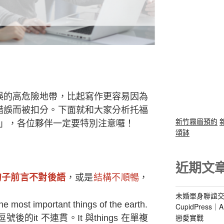
誤的高危險地帶，比起寫作更容易因為
錯誤而被扣分。下面就和大家分析托福
新竹霧眉預約
誤」，各位夥伴一定要特別注意囉！
頌缽
近期文
句子前言不對後語
，或是
結構不順暢
，
未婚單身聯誼交
e most important things of the earth.
CupidPres
戀愛實戰
r 與逗號後的it 不連貫。It 與things 在單複