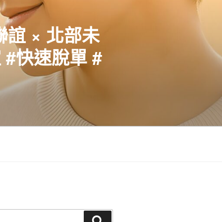
聯誼 × 北部未
#快速脫單 #
搜