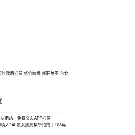
新竹霧眉推薦
新竹紋繡
新莊美甲
台北
章
友網站，免費交友APP推薦
s｜AI情人24h追女朋友教學指南｜108篇