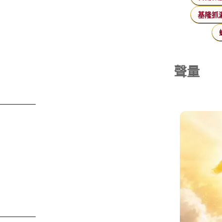
基隆抓
聲量