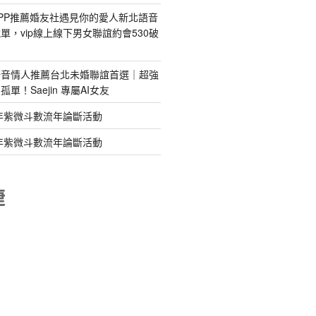
PP推薦婚友社遇見你的愛人新北語音
單，vip線上線下男女聯誼約會530破
語音情人推薦台北未婚聯誼首選｜超強
單！Saejin 專屬AI女友
年紫微斗數流年論斷活動
年紫微斗數流年論斷活動
睫