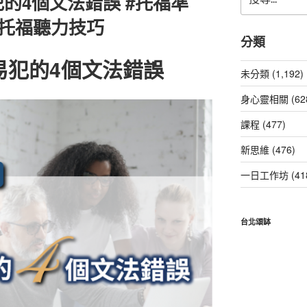
的4個文法錯誤 #托福準
尋
關
#托福聽力技巧
鍵
分類
字:
易犯的4個文法錯誤
未分類 (1,192)
身心靈相關 (62
課程 (477)
新思維 (476)
一日工作坊 (41
台北頌缽