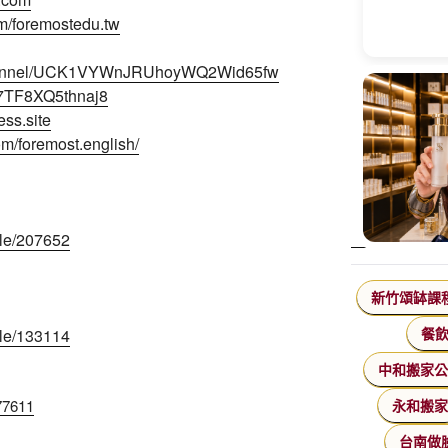
m/foremostedu.tw
/channel/UCK1VYWnJRUhoyWQ2Wid65fw
se7TF8XQ5thnaj8
ess.site
om/foremost.english/
cle/207652
新竹頌缽課
cle/133114
餐
中和搬家
177611
永和搬
台南做