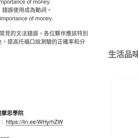
mportance of money.
容詞，錯誤使用成為動詞。
mportance of money.
常見的
文
法錯誤，
各位夥伴應該特別
免，提
高托福
口
說測驗
的正確率
和分
生活品
爾摩思學院
https://lin.ee/WHyrhZW
e︰
u.com