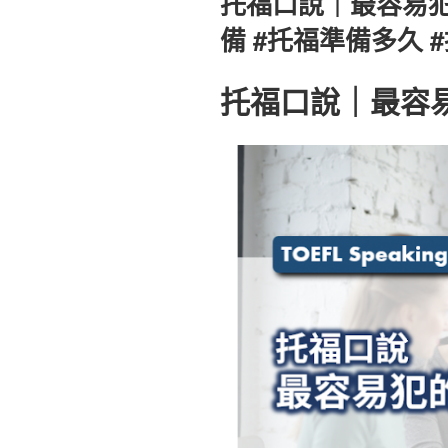
托福口說｜最容易犯
於
備 #托福準備多久 
托福口說｜最容