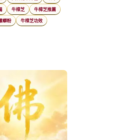
漏
牛樟芝
牛樟芝推薦
螺螄粉
牛樟芝功效