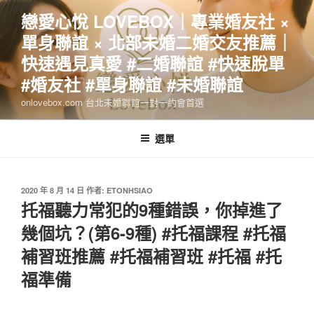
跳
戀愛心悅 LOVEBOX｜專業婚友社 ×
至
單身聯誼 × 北部未婚二婚交友推薦｜
主
要
快速遇見真愛 #二婚聯誼 #快速脫單
內
#婚友社 #單身聯誼 #未婚聯誼
容
onlovebox.com 台北未婚聯誼一對一約會首選
選單
發
2020 年 8 月 14 日
作者:
ETONHSIAO
佈
托福聽力常犯的9種錯誤，你掉進了
於
幾個坑？(第6-9種) #托福課程 #托福
補習班推薦 #托福補習班 #托福 #托
福準備