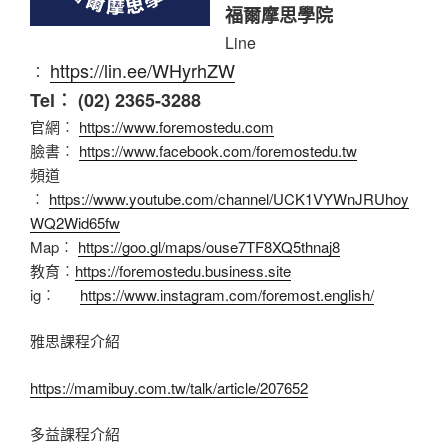
福爾摩思學院
Line
https://lin.ee/WHyrhZW
︰
Tel︰ (02) 2365-3288
官網︰
https://www.foremostedu.com
臉書︰
https://www.facebook.com/foremostedu.tw
頻道
︰
https://www.youtube.com/channel/UCK1VYWnJRUhoy
WQ2Wid65fw
Map︰
https://goo.gl/maps/ouse7TF8XQ5thnaj8
教育︰
https://foremostedu.business.site
ig︰
https://www.instagram.com/foremost.english/
雅思課程介紹
https://mamibuy.com.tw/talk/article/207652
多益課程介紹