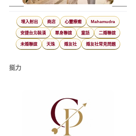
埋入射出
商店
心靈療癒
Mahamudra
安捷台北裝潢
單身聯誼
童話
二婚聯誼
未婚聯誼
天珠
婚友社
婚友社常見問題
挺力