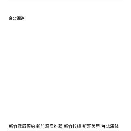
台北頌缽
新竹霧眉預約
新竹霧眉推薦
新竹紋繡
新莊美甲
台北頌缽