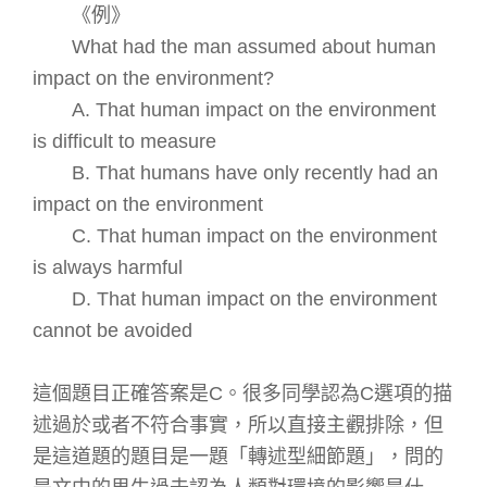
《例》
What had the man assumed about human
impact on the environment?
A. That human impact on the environment
is difficult to measure
B. That humans have only recently had an
impact on the environment
C. That human impact on the environment
is always harmful
D. That human impact on the environment
cannot be avoided
這個題目正確答案是
C
。很多同學認為
C
選項的描
述過於或者不符合事實，所以直接主觀排除，但
是這道題的題目是一題「轉述型細節題」，問的