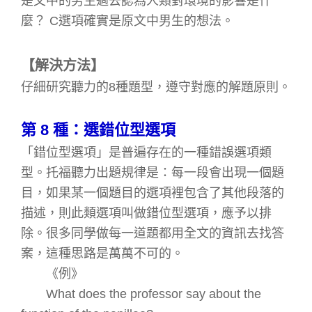
是文中的男生過去認為人類對環境的影響是什
麼？
C
選項確實是原文中男生的想法。
【解決方法】
仔細研究聽力的
8
種題型，遵守對應的解題原則。
第
8
種：選錯位型選項
「錯位型選項」是普遍存在的一種錯誤選項類
型。托福聽力出題規律是：每一段會出現一個題
目，如果某一個題目的選項裡包含了其他段落的
描述，則此類選項叫做錯位型選項，應予以排
除。很多同學做每一道題都用全文的資訊去找答
案，這種思路是萬萬不可的。
《例》
What does the professor say about the