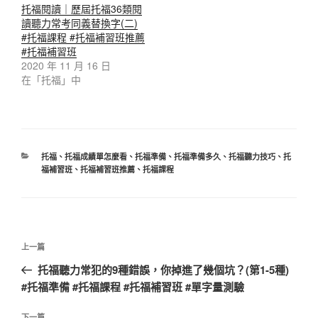
托福閱讀｜歷屆托福36類閱
讀聽力常考同義替換字(二)
#托福課程 #托福補習班推薦
#托福補習班
2020 年 11 月 16 日
在「托福」中
分
托福
、
托福成績單怎麼看
、
托福準備
、
托福準備多久
、
托福聽力技巧
、
托
類
福補習班
、
托福補習班推薦
、
托福課程
文
上
上一篇
章
一
托福聽力常犯的9種錯誤，你掉進了幾個坑？(第1-5種)
導
篇
#托福準備 #托福課程 #托福補習班 #單字量測驗
覽
文
章
下一篇