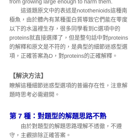
from growing large enough to harm them.
這道題原文中的表述是
notothenioids
這種南
極魚，由於體內有某種蛋白質導致它們能在零度
以下的水溫裡生存，很多同學看到
C
選項中的
proteins
就直接選擇了，但是整句話中對
proteins
的解釋和原文是不符的，是典型的細節迷惑型選
項，正確答案為
D
，對
proteins
的正確解釋。
【解決方法】
瞭解這種細節迷惑型選項的普遍存在性，注意解
題時思考必需避開。
第
7
種：對題型的解題思路不熟
由於對題型的解題思路理解不透徹，不遵
守，主觀排除正確答案。