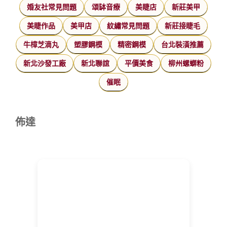
婚友社常見問題
頌缽音療
美睫店
新莊美甲
美睫作品
美甲店
紋繡常見問題
新莊接睫毛
牛樟芝滴丸
塑膠鋼模
精密鋼模
台北裝潢推薦
新北沙發工廠
新北聯誼
平價美食
柳州螺螄粉
催眠
佈達