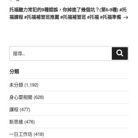
下
一
托福聽力常犯的9種錯誤，你掉進了幾個坑？(第6-9種) #托
篇
福課程 #托福補習班推薦 #托福補習班 #托福 #托福準備
文
章
搜
搜
尋
尋
關
分類
鍵
字:
未分類 (1,192)
身心靈相關 (628)
課程 (477)
新思維 (476)
一日工作坊 (418)