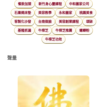
餐飲加盟
新竹身心靈課程
中和搬家公司
石墨烯床墊
美容教學
永和搬家
桃園美食
客製化沙發
台南做臉
美容創業課程
頌缽
基隆抓漏
牛樟芝
牛樟芝推薦
螺螄粉
牛樟芝功效
聲量