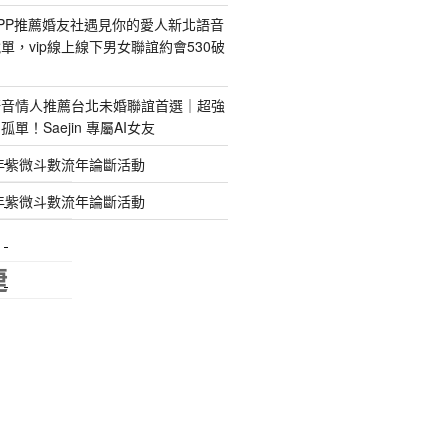
PP推薦婚友社遇見你的愛人新北語音
單，vip線上線下男女聯誼約會530破
語音情人推薦台北未婚聯誼首選｜超強
單！Saejin 專屬AI女友
年紫微斗數流年論斷活動
特殊搬運
年紫微斗數流年論斷活動
指甲彩繪
美甲課程
睫
塑膠模具