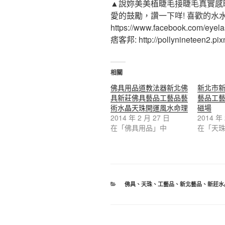
▲說妳美美植睫毛接睫毛真實感
愛的鼓勵，讚一下咩! 喜歡的水
https://www.facebook.com/eyel
痞客邦: http://pollynineteen2.pixn
相關
佛具用品道教法器新北佛
新北市
具新莊佛具藝品工藝品藝
藝品工
術水晶天珠開運風水命理
磁場
2014 年 2 月 27 日
2014 年
在「佛具用品」中
在「天
分
佛具
、
天珠
、
工藝品
、
新北藝品
、
新莊水
類