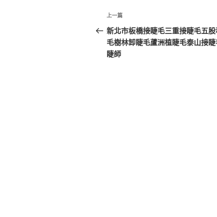
文
上
上一篇
章
一
新北市板橋接睫毛三重接睫毛五股
篇
毛樹林卸睫毛蘆洲植睫毛泰山接睫
導
文
睫師
覽
章