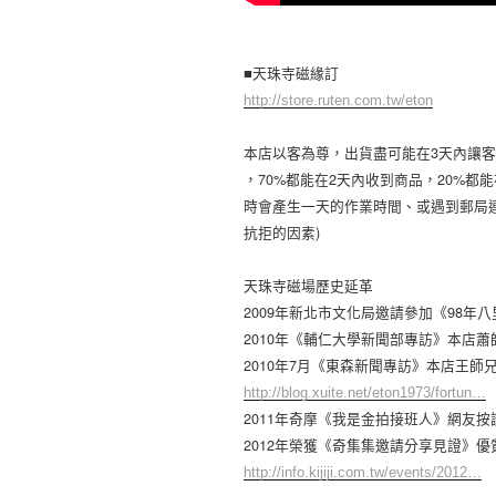
■天珠寺磁緣訂
http://store.ruten.com.tw/eton
本店以客為尊，出貨盡可能在3天內讓
­­，70%都能在2天內收到商品，20%都
時會產生一天的作業時間、或遇到郵局
抗拒的因素)
天珠寺磁場歷史延革
2009年新北市文化局邀請參加《98年
2010年《輔仁大學新聞部專訪》本店蕭
2010年7月《東森新聞專訪》本店王師
http://blog.xuite.net/eton1973/fortun…
2011年奇摩《我是金拍接班人》網友按
2012年榮獲《奇集集邀請分享見證》優
http://info.kijiji.com.tw/events/2012…