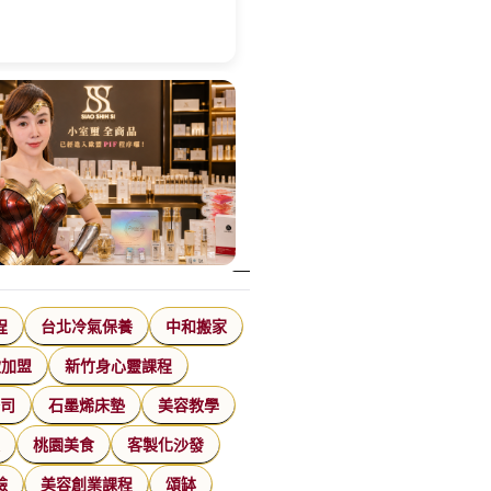
程
台北冷氣保養
中和搬家
飲加盟
新竹身心靈課程
公司
石墨烯床墊
美容教學
家
桃園美食
客製化沙發
臉
美容創業課程
頌缽