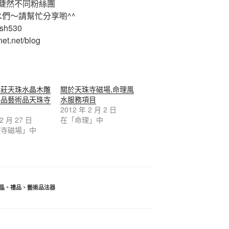
睫然不同粉絲團
水們～請幫忙分享喲^^
ash530
et.net/blog
新莊天珠水晶木雕
關於天珠寺磁場,命理風
藝品藝術品天珠寺
水服務項目
2012 年 2 月 2 日
 2 月 27 日
在「命理」中
珠寺磁場」中
晶
、
禮品
、
藝術品法器