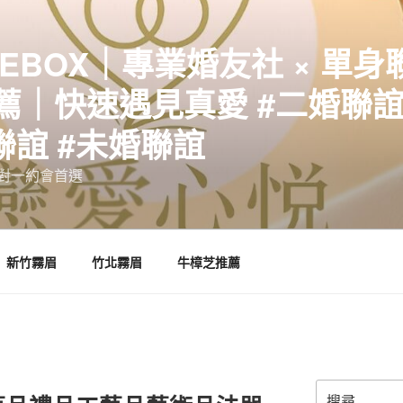
EBOX｜專業婚友社 × 單身
｜快速遇見真愛 #二婚聯誼 
聯誼 #未婚聯誼
誼一對一約會首選
新竹霧眉
竹北霧眉
牛樟芝推薦
搜