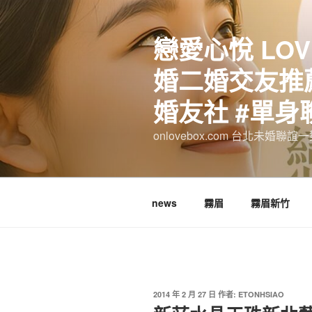
跳
至
戀愛心悅 LOV
主
要
婚二婚交友推薦
內
容
婚友社 #單身
onlovebox.com 台北未婚聯
news
霧眉
霧眉新竹
發
2014 年 2 月 27 日
作者:
ETONHSIAO
佈