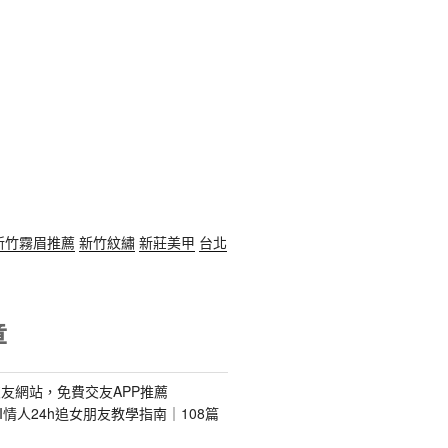
新竹霧眉推薦
新竹紋繡
新莊美甲
台北
章
友網站，免費交友APP推薦
s｜AI情人24h追女朋友教學指南｜108篇