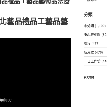
藝品禮品工藝品藝術品法器
尋
關
鍵
分類
字:
北藝品禮品工藝品藝
未分類 (1,192)
身心靈相關 (62
課程 (477)
新思維 (476)
一日工作坊 (41
台北頌缽