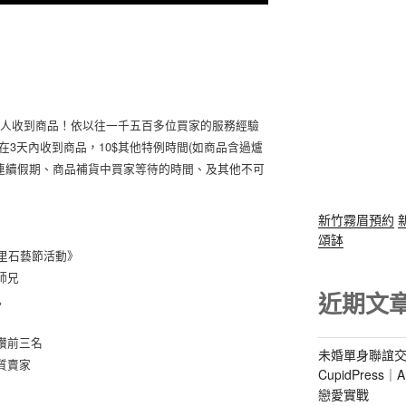
客人收到商品！依以往一千五百多位買家的服務經驗
能在3天內收到商品，10$其他特例時間(
­如­商品含過爐
連續假期、商品補貨中買家等待的時
­間、­及其他不可
新竹霧眉預約
頌缽
八里石藝節活動》
師兄
近期文
兄
讚前三名
未婚單身聯誼交
質賣家
CupidPres
戀愛實戰