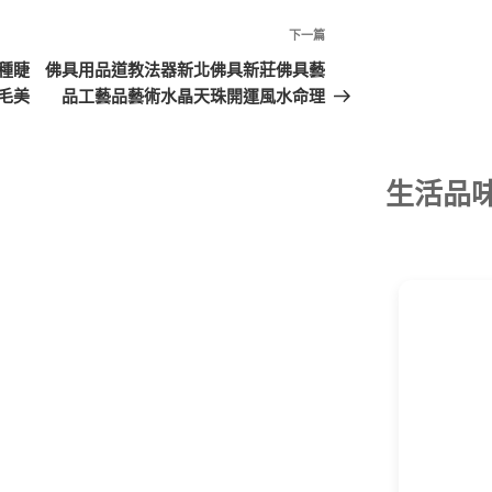
下
下一篇
一
種睫
佛具用品道教法器新北佛具新莊佛具藝
篇
毛美
品工藝品藝術水晶天珠開運風水命理
文
章
生活品