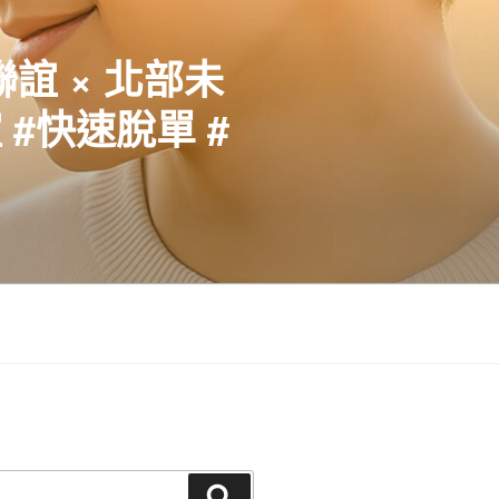
聯誼 × 北部未
#快速脫單 #
搜