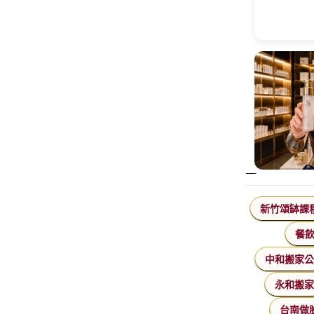
新竹頌缽課
餐
中和搬家
永和搬
台南做