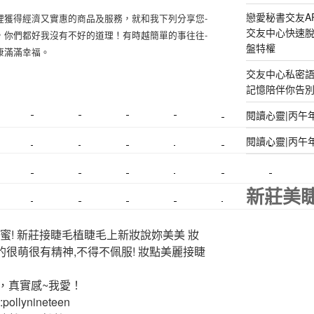
戀愛秘書交友A
裡獲得經濟又實惠的商品及服務，就和我下列分享您
­­
交友中心快速脫
，你們都好我沒有不好的道理！有時越簡單的事往
­往­
盤特權
康滿滿幸福。
交友中心私密
記憶陪伴你告別孤
閱讀心靈|丙午
美睫課程
搬家價錢
室內設計
飄眉接睫
桃園美睫
台北搬家
閱讀心靈|丙午
搬家費
搬廠房
搬家全省
壓鑄
甲級營造
營造廠
美甲教學
鋼琴搬運
基隆搬家
美甲
金庫搬運
板橋搬家
新莊美
SEO
搬家費用
射出模具
系統家具
植睫
優良搬家
蜜! 新莊接睫毛植睫毛上新妝說妳美美 妝
的很萌很有精神,不得不佩服! 妝點美麗接睫
，真實感~我愛！
ollynineteen