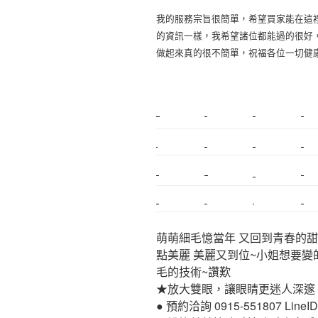
我的服務宗旨很簡單，希望買家能在這
的資訊一樣，我希望諸位都能過的很好
做起來真的很不簡單，祝福各位一切健
新莊植睫毛
美睫教學
塑膠鋼模
室內裝潢
搬家
桃園搬家
台北飄眉
新北搬家
搬家估價
新莊接睫毛
推薦搬家
桃園除毛
中和搬家
推薦搬家
裝潢
平價搬家
萌萌細毛憶當年 又回到青春的甜
點美麗 美麗又到位~小姐想要變
毛的技術~讚歎
★放大雙眼，讓眼睛更迷人深邃
● 預約洽詢 0915-551807 LineID:p