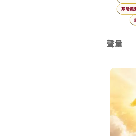
基隆抓
聲量