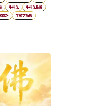
漏
牛樟芝
牛樟芝推薦
螺螄粉
牛樟芝功效