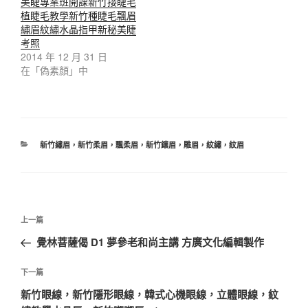
美睫專業班開課新竹接睫毛
植睫毛教學新竹種睫毛飄眉
繡眉紋繡水晶指甲新秘美睫
考照
2014 年 12 月 31 日
在「偽素顏」中
分
新竹繡眉，新竹柔眉，飄柔眉，新竹鑲眉，雕眉，紋繡，紋眉
類
文
上
上一篇
章
一
覺林菩薩偈 D1 夢參老和尚主講 方廣文化編輯製作
導
篇
覽
文
下
下一篇
章
一
新竹眼線，新竹隱形眼線，韓式心機眼線，立體眼線，紋
篇