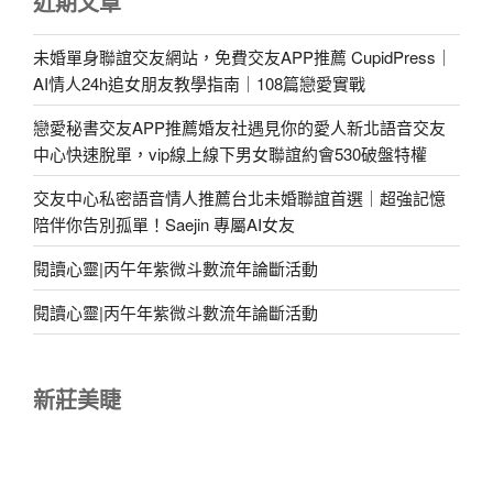
近期文章
未婚單身聯誼交友網站，免費交友APP推薦 CupidPress｜
AI情人24h追女朋友教學指南｜108篇戀愛實戰
戀愛秘書交友APP推薦婚友社遇見你的愛人新北語音交友
中心快速脫單，vip線上線下男女聯誼約會530破盤特權
交友中心私密語音情人推薦台北未婚聯誼首選｜超強記憶
陪伴你告別孤單！Saejin 專屬AI女友
閱讀心靈|丙午年紫微斗數流年論斷活動
閱讀心靈|丙午年紫微斗數流年論斷活動
新莊美睫