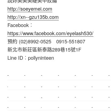
說妳美美美睫美甲紋繡
http://soeyemei.com
http://xn--gzu135b.com
Facebook︰
https://www.facebook.com/eyelash530/
預約 (02)8992-0525 0915-551807
新北市新莊區新泰路289巷15號1F
Line ID︰pollyninteen
新莊植睫毛
美睫教學
塑膠鋼模
室內裝潢
美睫課程
搬家價錢
室內設計
搬家
桃園搬家
台北飄眉
新北搬家
搬家費
搬廠房
搬家全省
搬家估價
新莊接睫毛
推薦搬家
美甲教學
鋼琴搬運
基隆搬家
桃園除毛
中和搬家
推薦搬家
裝潢
平價搬家
SEO
搬家費用
射出模具