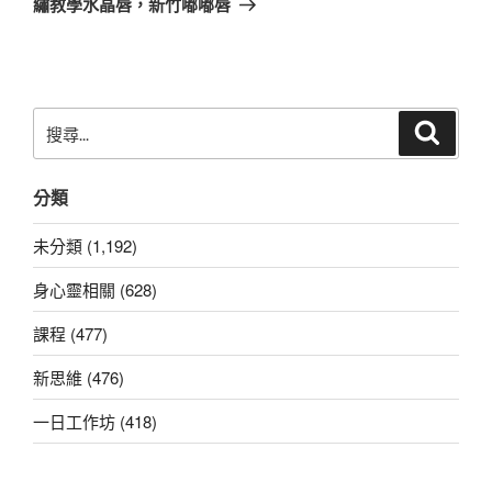
繡教學水晶唇，新竹嘟嘟唇
文
章
搜
搜
尋
尋
關
分類
鍵
字:
未分類 (1,192)
身心靈相關 (628)
課程 (477)
新思維 (476)
一日工作坊 (418)