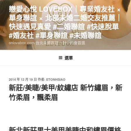
跳
戀愛心悅 LOVEBOX｜專業婚友社 ×
至
單身聯誼 × 北部未婚二婚交友推薦｜
主
要
快速遇見真愛 #二婚聯誼 #快速脫單
內
#婚友社 #單身聯誼 #未婚聯誼
容
onlovebox.com 台北未婚聯誼一對一約會首選
選單
發
2014 年 12 月 19 日
作者:
ETONHSIAO
佈
新莊/美睫/美甲/紋繡店 新竹繡眉，新
於
竹柔眉，飄柔眉
新北新莊男士美甲美睫中和繡眉價格