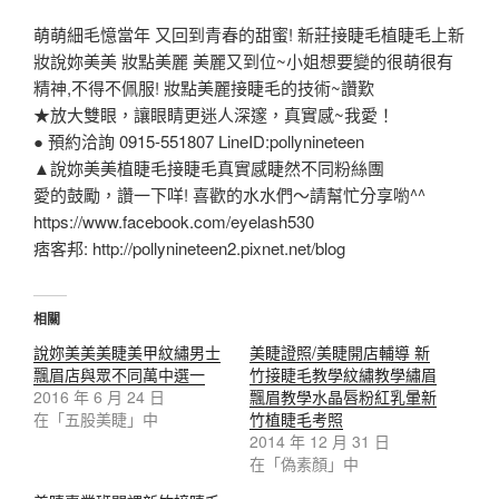
萌萌細毛憶當年 又回到青春的甜蜜! 新莊接睫毛植睫毛上新
妝說妳美美 妝點美麗 美麗又到位~小姐想要變的很萌很有
精神,不得不佩服! 妝點美麗接睫毛的技術~讚歎
★放大雙眼，讓眼睛更迷人深邃，真實感~我愛！
● 預約洽詢 0915-551807 LineID:pollynineteen
▲說妳美美植睫毛接睫毛真實感睫然不同粉絲團
愛的鼓勵，讚一下咩! 喜歡的水水們～請幫忙分享喲^^
https://www.facebook.com/eyelash530
痞客邦: http://pollynineteen2.pixnet.net/blog
相關
說妳美美美睫美甲紋繡男士
美睫證照/美睫開店輔導 新
飄眉店與眾不同萬中選一
竹接睫毛教學紋繡教學繡眉
2016 年 6 月 24 日
飄眉教學水晶唇粉紅乳暈新
在「五股美睫」中
竹植睫毛考照
2014 年 12 月 31 日
在「偽素顏」中