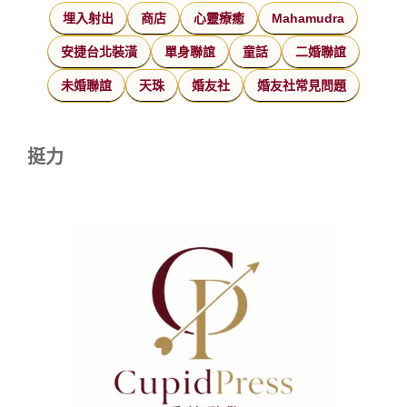
埋入射出
商店
心靈療癒
Mahamudra
安捷台北裝潢
單身聯誼
童話
二婚聯誼
未婚聯誼
天珠
婚友社
婚友社常見問題
挺力