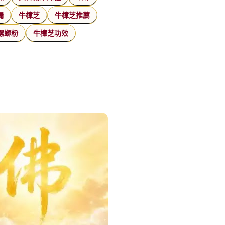
漏
牛樟芝
牛樟芝推薦
螺螄粉
牛樟芝功效