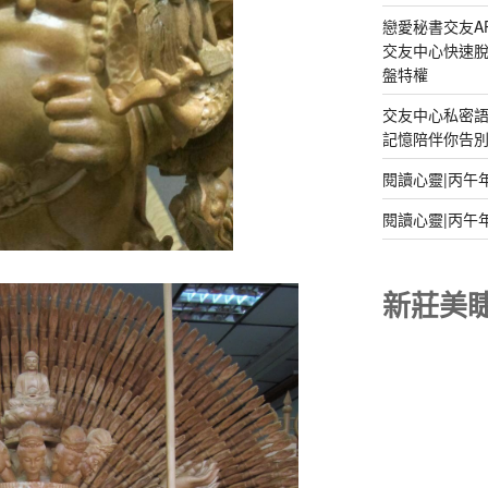
戀愛秘書交友A
交友中心快速脫
盤特權
交友中心私密
記憶陪伴你告別孤
閱讀心靈|丙午
閱讀心靈|丙午
新莊美