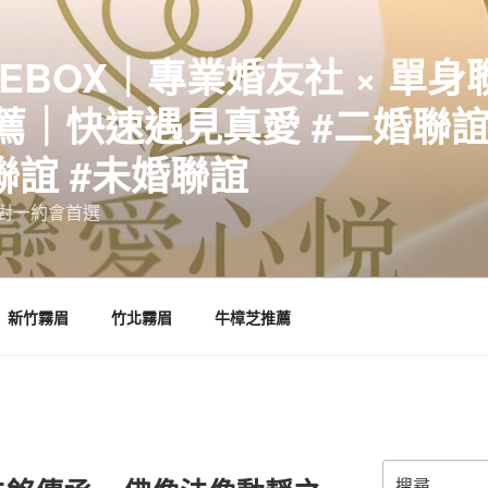
EBOX｜專業婚友社 × 單身
｜快速遇見真愛 #二婚聯誼 
聯誼 #未婚聯誼
誼一對一約會首選
新竹霧眉
竹北霧眉
牛樟芝推薦
搜