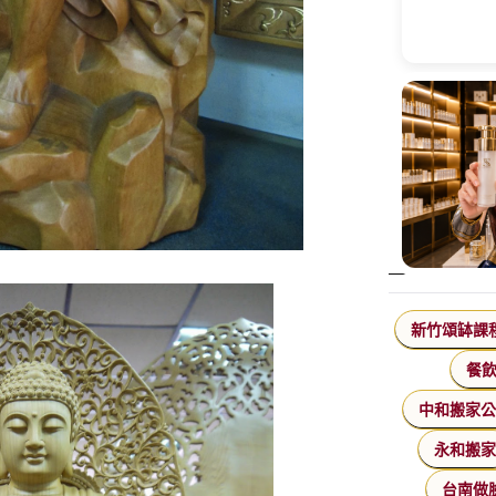
新竹頌缽課
餐
中和搬家
永和搬
台南做