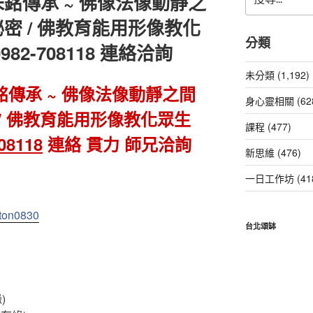
銘傳承 ~ 佛像法像動靜之
尋
關
密 / 佛教育能用形像教化
鍵
分類
2-708118 連絡洽詢
字:
未分類 (1,192)
傳承 ~ 佛像法像動靜之間
身心靈相關 (62
/ 佛教育能用形像教化眾生
課程 (477)
08118
連絡 貫力 師兄洽詢
新思維 (476)
一日工作坊 (41
Eton0830
台北頌缽
)