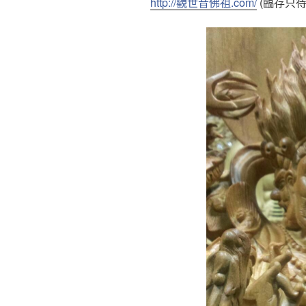
http://觀世音佛祖.com/
(臨存只待