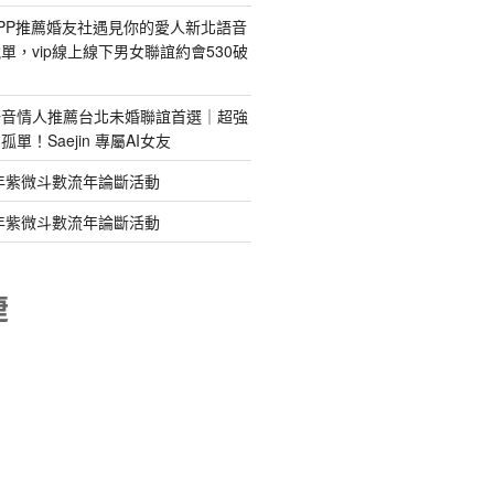
PP推薦婚友社遇見你的愛人新北語音
單，vip線上線下男女聯誼約會530破
語音情人推薦台北未婚聯誼首選｜超強
單！Saejin 專屬AI女友
年紫微斗數流年論斷活動
年紫微斗數流年論斷活動
睫