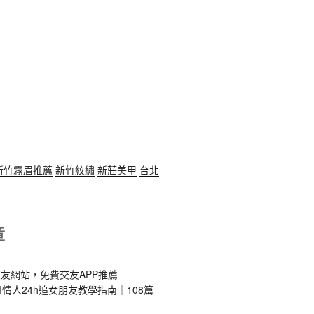
新竹霧眉推薦
新竹紋繡
新莊美甲
台北
章
友網站，免費交友APP推薦
s｜AI情人24h追女朋友教學指南｜108篇