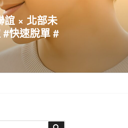
聯誼 × 北部未
#快速脫單 #
搜