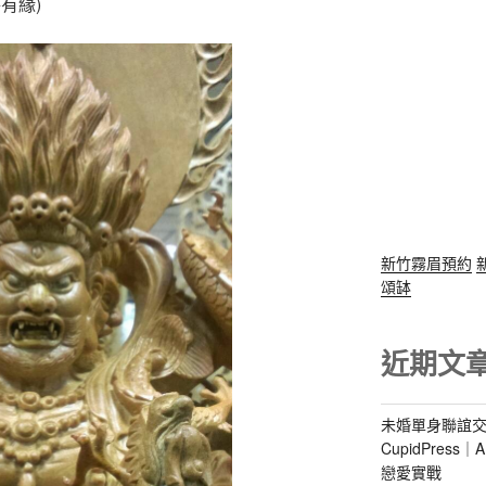
有緣)
新竹霧眉預約
頌缽
近期文
未婚單身聯誼交
CupidPres
戀愛實戰