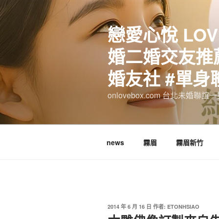
跳
至
戀愛心悅 LOV
主
要
婚二婚交友推薦
內
容
婚友社 #單身
onlovebox.com 台北未婚聯
news
霧眉
霧眉新竹
發
2014 年 6 月 16 日
作者:
ETONHSIAO
佈