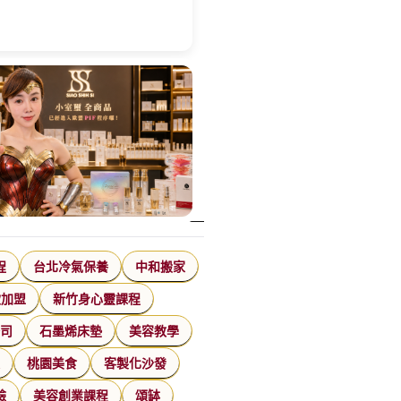
程
台北冷氣保養
中和搬家
飲加盟
新竹身心靈課程
公司
石墨烯床墊
美容教學
家
桃園美食
客製化沙發
臉
美容創業課程
頌缽