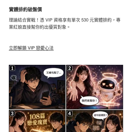
實體排約破盤價
理論結合實戰！憑 VIP 資格享有單次 530 元實體排約，專
業紅娘直接幫你約出優質對象。
立即解鎖 VIP 戀愛心法