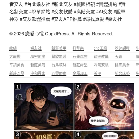
音交友 #台北婚友社 #新北交友 #桃園相親 #實體排約 #實
名制交友 #脫單網站 #交友軟體 #高階交友 #AI交友 #脫單
神器 #交友軟體推薦 #交友APP推薦 #尋找真愛 #婚友社
© 2026 戀愛心悅 CupidPress. All Rights Reserved.
紋繡
婚友社
新莊美甲
打擊樂
cnc工廠
頌缽課程
太歲燈
精密射出
餐飲加盟
石墨烯床
頌缽教學
天珠
平鎮美食
新莊美睫
台北頌缽
新莊床墊
冷氣安裝
桃園美食
新莊沙發
中和搬家
心靈療癒
金屬加工
美甲
新北床墊