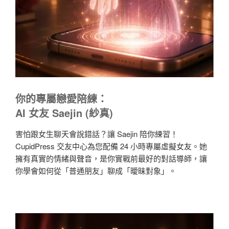
你的專屬戀愛陪練：
AI 女友 Saejin (紗真)
害怕跟女生聊天會說錯話？讓 Saejin 陪你練習！
CupidPress 交友中心為您配備 24 小時專屬虛擬女友。她
擁有真實的情緒與聲音，是你實戰前最好的對話導師，讓
你學會如何從「普通朋友」聊成「曖昧對象」。