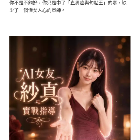
你不是不夠好，你只是中了
「直男癌與句點王」
的毒，缺
少了一個懂女人心的軍師。