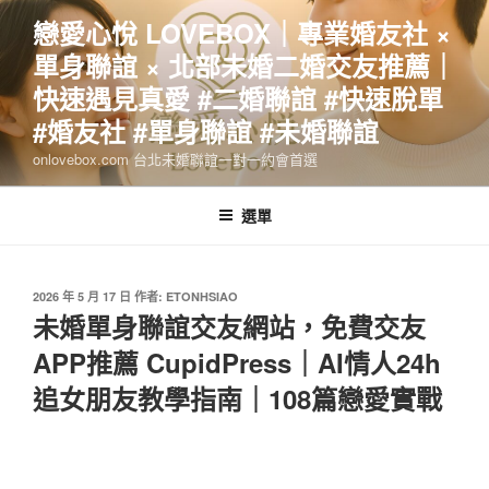
跳
戀愛心悅 LOVEBOX｜專業婚友社 ×
至
單身聯誼 × 北部未婚二婚交友推薦｜
主
要
快速遇見真愛 #二婚聯誼 #快速脫單
內
#婚友社 #單身聯誼 #未婚聯誼
容
onlovebox.com 台北未婚聯誼一對一約會首選
選單
發
2026 年 5 月 17 日
作者:
ETONHSIAO
佈
未婚單身聯誼交友網站，免費交友
於
APP推薦 CupidPress｜AI情人24h
追女朋友教學指南｜108篇戀愛實戰