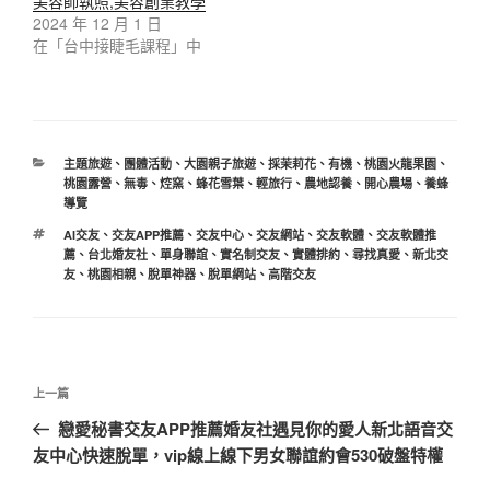
美容師執照,美容創業教學
2024 年 12 月 1 日
在「台中接睫毛課程」中
分
主題旅遊
、
團體活動
、
大園親子旅遊
、
採茉莉花
、
有機
、
桃園火龍果園
、
類
桃園露營
、
無毒
、
焢窯
、
蜂花雪葉
、
輕旅行
、
農地認養
、
開心農場
、
養蜂
導覽
標
AI交友
、
交友APP推薦
、
交友中心
、
交友網站
、
交友軟體
、
交友軟體推
籤
薦
、
台北婚友社
、
單身聯誼
、
實名制交友
、
實體排約
、
尋找真愛
、
新北交
友
、
桃園相親
、
脫單神器
、
脫單網站
、
高階交友
文
上
上一篇
章
一
戀愛秘書交友APP推薦婚友社遇見你的愛人新北語音交
導
篇
友中心快速脫單，vip線上線下男女聯誼約會530破盤特權
覽
文