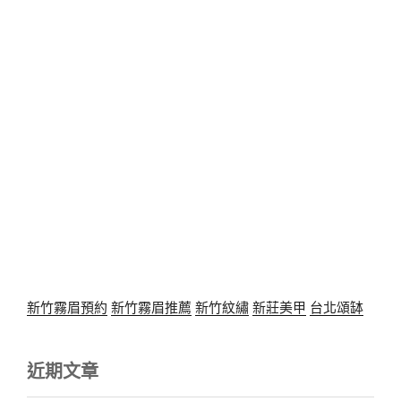
新竹霧眉預約
新竹霧眉推薦
新竹紋繡
新莊美甲
台北頌缽
近期文章