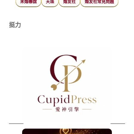
未婚聯誼
天珠
婚友社
婚友社常見問題
挺力