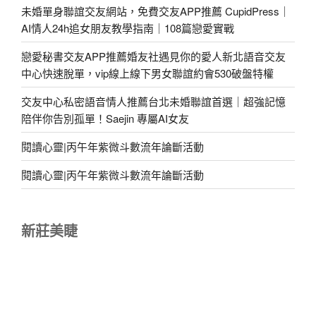
未婚單身聯誼交友網站，免費交友APP推薦 CupidPress｜
AI情人24h追女朋友教學指南｜108篇戀愛實戰
戀愛秘書交友APP推薦婚友社遇見你的愛人新北語音交友
中心快速脫單，vip線上線下男女聯誼約會530破盤特權
交友中心私密語音情人推薦台北未婚聯誼首選｜超強記憶
陪伴你告別孤單！Saejin 專屬AI女友
閱讀心靈|丙午年紫微斗數流年論斷活動
閱讀心靈|丙午年紫微斗數流年論斷活動
新莊美睫