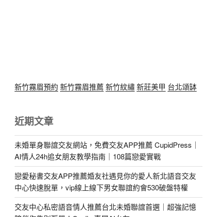
新竹霧眉預約
新竹霧眉推薦
新竹紋繡
新莊美甲
台北頌缽
近期文章
未婚單身聯誼交友網站，免費交友APP推薦 CupidPress｜
AI情人24h追女朋友教學指南｜108篇戀愛實戰
戀愛秘書交友APP推薦婚友社遇見你的愛人新北語音交友
中心快速脫單，vip線上線下男女聯誼約會530破盤特權
交友中心私密語音情人推薦台北未婚聯誼首選｜超強記憶