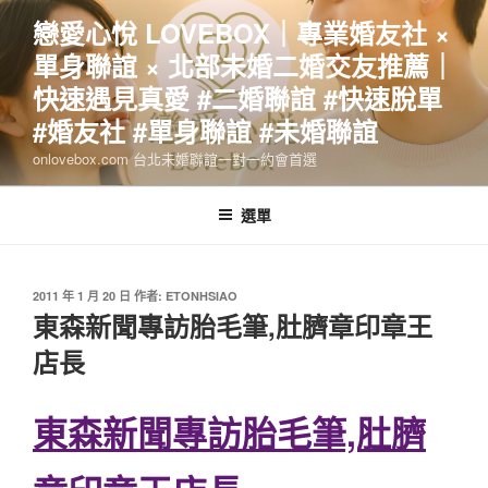
跳
戀愛心悅 LOVEBOX｜專業婚友社 ×
至
單身聯誼 × 北部未婚二婚交友推薦｜
主
要
快速遇見真愛 #二婚聯誼 #快速脫單
內
#婚友社 #單身聯誼 #未婚聯誼
容
onlovebox.com 台北未婚聯誼一對一約會首選
選單
發
2011 年 1 月 20 日
作者:
ETONHSIAO
佈
東森新聞專訪胎毛筆,肚臍章印章王
於
店長
東森新聞專訪胎毛筆,肚臍