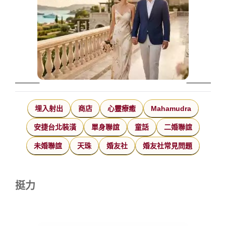
埋入射出
商店
心靈療癒
Mahamudra
安捷台北裝潢
單身聯誼
童話
二婚聯誼
未婚聯誼
天珠
婚友社
婚友社常見問題
挺力