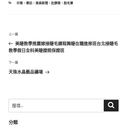
分
印章
、
專訪
、
東森新聞
、
肚臍章
、
胎毛筆
類
文
上
上一篇
章
一
美睫教學推薦嫁接睫毛課程舞睫在職進修班台北接睫毛
導
篇
教學假日全科美睫證照保證班
覽
文
章
下
下一篇
一
天珠水晶藝品礦場
篇
文
章
搜
搜
尋
尋
關
分類
鍵