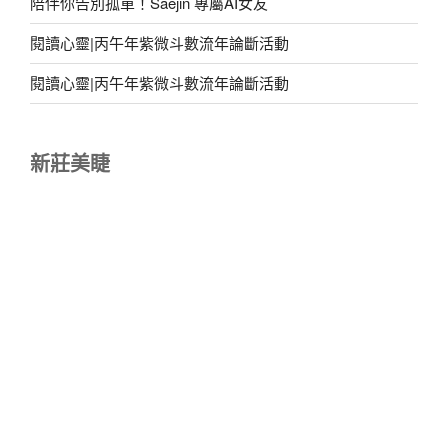
陪伴你告別孤單！Saejin 專屬AI女友
閱讀心靈|丙午年紫微斗數流年論斷活動
閱讀心靈|丙午年紫微斗數流年論斷活動
新莊美睫