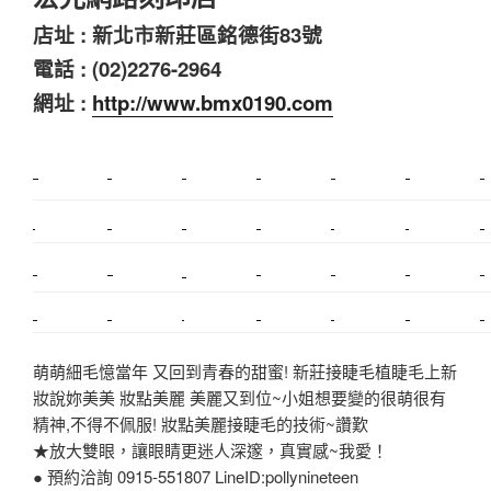
店址 : 新北市新莊區銘德街83號
電話 : (02)2276-2964
網址 :
http://www.bmx0190.com
新莊植睫毛
美睫教學
塑膠鋼模
室內裝潢
美睫課程
搬家價錢
室內設計
搬家
桃園搬家
台北飄眉
新北搬家
搬家費
搬廠房
搬家全省
搬家估價
新莊接睫毛
推薦搬家
美甲教學
鋼琴搬運
基隆搬家
桃園除毛
中和搬家
推薦搬家
裝潢
平價搬家
SEO
搬家費用
射出模具
萌萌細毛憶當年 又回到青春的甜蜜! 新莊接睫毛植睫毛上新
妝說妳美美 妝點美麗 美麗又到位~小姐想要變的很萌很有
精神,不得不佩服! 妝點美麗接睫毛的技術~讚歎
★放大雙眼，讓眼睛更迷人深邃，真實感~我愛！
● 預約洽詢 0915-551807 LineID:pollynineteen