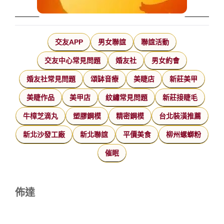
交友APP
男女聯誼
聯誼活動
交友中心常見問題
婚友社
男女約會
婚友社常見問題
頌缽音療
美睫店
新莊美甲
美睫作品
美甲店
紋繡常見問題
新莊接睫毛
牛樟芝滴丸
塑膠鋼模
精密鋼模
台北裝潢推薦
新北沙發工廠
新北聯誼
平價美食
柳州螺螄粉
催眠
佈達