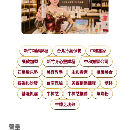
新竹頌缽課程
台北冷氣保養
中和搬家
餐飲加盟
新竹身心靈課程
中和搬家公司
石墨烯床墊
美容教學
永和搬家
桃園美食
客製化沙發
台南做臉
美容創業課程
頌缽
基隆抓漏
牛樟芝
牛樟芝推薦
螺螄粉
牛樟芝功效
聲量