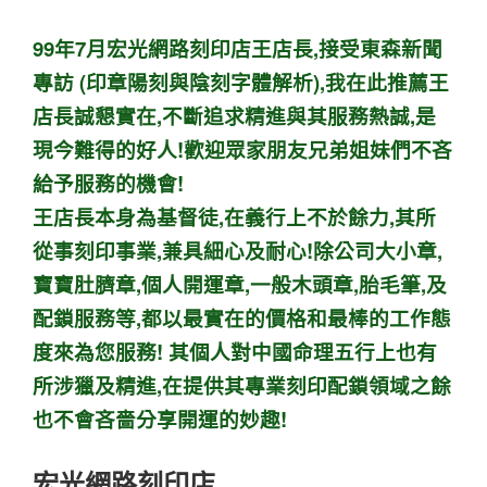
99年7月宏光網路刻印店王店長,接受東森新聞
專訪 (印章陽刻與陰刻字體解析),我在此推薦王
店長誠懇實在,不斷追求精進與其服務熱誠,是
現今難得的好人!歡迎眾家朋友兄弟姐妹們不吝
給予服務的機會!
王店長本身為基督徒,在義行上不於餘力,其所
從事刻印事業,兼具細心及耐心!除公司大小章,
寶寶肚臍章,個人開運章,一般木頭章,胎毛筆,及
配鎖服務等,都以最實在的價格和最棒的工作態
度來為您服務! 其個人對中國命理五行上也有
所涉獵及精進,在提供其專業刻印配鎖領域之餘
也不會吝嗇分享開運的妙趣!
宏光網路刻印店