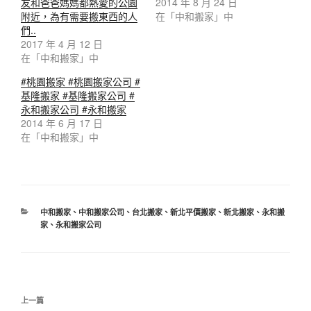
友和爸爸媽媽都熱愛的公園
2014 年 8 月 24 日
附近，為有需要搬東西的人
在「中和搬家」中
們..
2017 年 4 月 12 日
在「中和搬家」中
#桃園搬家 #桃園搬家公司 #
基隆搬家 #基隆搬家公司 #
永和搬家公司 #永和搬家
2014 年 6 月 17 日
在「中和搬家」中
分
中和搬家
、
中和搬家公司
、
台北搬家
、
新北平價搬家
、
新北搬家
、
永和搬
類
家
、
永和搬家公司
文
上
上一篇