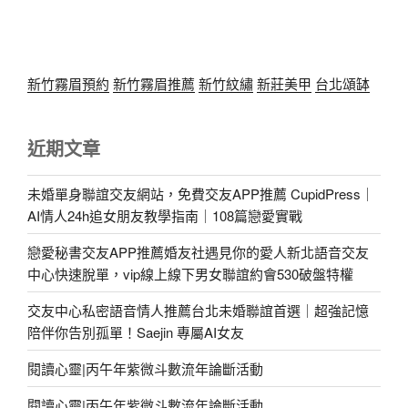
新竹霧眉預約
新竹霧眉推薦
新竹紋繡
新莊美甲
台北頌缽
近期文章
未婚單身聯誼交友網站，免費交友APP推薦 CupidPress｜
AI情人24h追女朋友教學指南｜108篇戀愛實戰
戀愛秘書交友APP推薦婚友社遇見你的愛人新北語音交友
中心快速脫單，vip線上線下男女聯誼約會530破盤特權
交友中心私密語音情人推薦台北未婚聯誼首選｜超強記憶
陪伴你告別孤單！Saejin 專屬AI女友
閱讀心靈|丙午年紫微斗數流年論斷活動
閱讀心靈|丙午年紫微斗數流年論斷活動