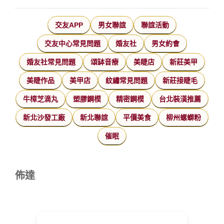
交友APP
男女聯誼
聯誼活動
交友中心常見問題
婚友社
男女約會
婚友社常見問題
頌缽音療
美睫店
新莊美甲
美睫作品
美甲店
紋繡常見問題
新莊接睫毛
牛樟芝滴丸
塑膠鋼模
精密鋼模
台北裝潢推薦
新北沙發工廠
新北聯誼
平價美食
柳州螺螄粉
催眠
佈達