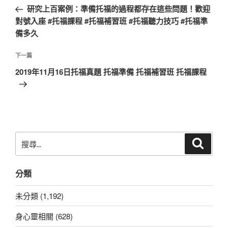
章
一
研究上百案例：準備托福的過程都存在這些問題！歡迎
導
篇
對號入座 #托福課程 #托福補習班 #托福聽力技巧 #托福準
覽
文
備多久
章
下
下一篇
一
2019年11月16日托福真題 托福準備 托福補習班 托福課程
篇
文
章
搜
搜
尋
尋
關
分類
鍵
字:
未分類 (1,192)
身心靈相關 (628)