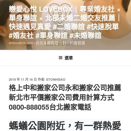
跳
戀愛心悅 LOVEBOX｜專業婚友社 ×
至
單身聯誼 × 北部未婚二婚交友推薦｜
主
要
快速遇見真愛 #二婚聯誼 #快速脫單
內
#婚友社 #單身聯誼 #未婚聯誼
容
onlovebox.com 台北未婚聯誼一對一約會首選
選單
發
2019 年 11 月 16 日
作者:
ETONHSIAO
佈
格上中和搬家公司永和搬家公司推薦
於
新北市平價搬家公司費用計算方式
0800-888055台北搬家電話
螞蟻公園附近，有一群熱愛