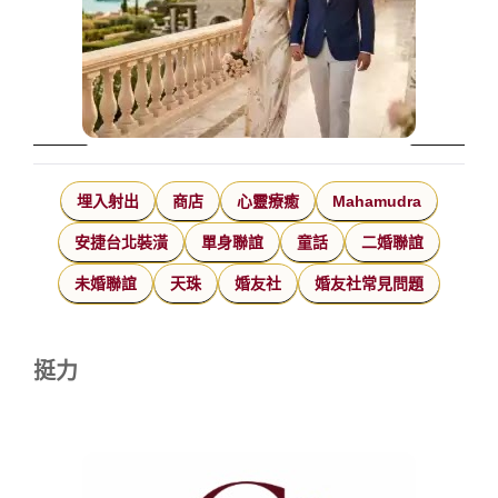
埋入射出
商店
心靈療癒
Mahamudra
安捷台北裝潢
單身聯誼
童話
二婚聯誼
未婚聯誼
天珠
婚友社
婚友社常見問題
挺力