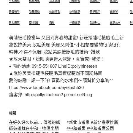
中和搬家
桃園搬家
台北飄眉
八德美容
紋繡教學
搬廠房
全
美容教學
新莊美睫
桃園除毛
永和搬家
美甲教學
搬鋼琴
新
新北搬家
空間設計
霧眉
平價搬家
塑膠射出
搬家公司
射
萌萌細毛憶當年 又回到青春的甜蜜! 新莊接睫毛植睫毛上新
妝說妳美美 妝點美麗 美麗又到位~小姐想要變的很萌很有
精神,不得不佩服! 妝點美麗接睫毛的技術~讚歎
★放大雙眼，讓眼睛更迷人深邃，真實感~我愛！
● 預約洽詢 0915-551807 LineID:pollynineteen
▲說妳美美植睫毛接睫毛真實感睫然不同粉絲團
愛的鼓勵，讚一下咩! 喜歡的水水們～請幫忙分享喲^^
https://www.facebook.com/eyelash530
痞客邦: http://pollynineteen2.pixnet.net/blog
相關
在好久好久以前… 傳說的螞
#新北市搬家 #新北搬家推薦
蟻英雄就在中和，這個小朋
#中和搬家 #中和搬家公司