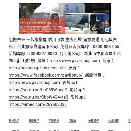
粗搬未來 一起搬搬屋 信用可靠 童叟無欺 滿意見證 用心負責  
格上台北搬家貨運有限公司  免付費客服專線︰0800-888-055  
洽詢專線︰(02)8227-6090  台北總公司︰新北市中和區員山路
294巷11號1樓  網址︰
  商家︰
http://www.pavilionup.com
  專頁︰
http://pavilionup.business.site
  新聞消息︰
https://www.facebook.com/pavilionup/
  影片up1 
http://news.pavilionup.com
  影片up2 
https://youtu.be/hcD69WlsnpY
  影片up3 
https://youtu.be/ObbW4G4xtz0
https://vimeo.com/269608335
新莊除毛
美睫教學
塑膠鋼模
打擊樂
美睫課程
台北裝璜
室