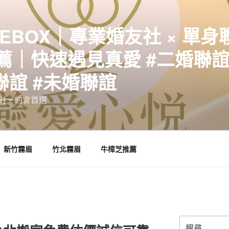
EBOX｜專業婚友社 × 單身
｜快速遇見真愛 #二婚聯誼 
聯誼 #未婚聯誼
誼一對一約會首選
新竹霧眉
竹北霧眉
牛樟芝推薦
搜