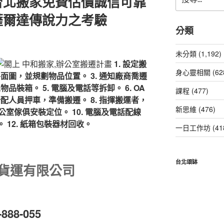
台北搬家免費估價誠信可靠
尋
關
薩爾達傳說力之考驗
鍵
分類
字:
未分類 (1,192)
1. 設定搬
身心靈相關 (62
室平面圖，並規劃物品位置。
3. 通知廠商喬遷
人物品裝箱。
5. 電腦及電話等拆卸。
6. OA
課程 (477)
 分配人員押車，準備搬遷。
8. 指揮搬運者，
新思維 (476)
 辦公室傢俱安裝定位。
10. 電腦及電話配線
。
12. 紙箱包裝器材回收。
一日工作坊 (41
台北頌缽
,貨運有限公司
88-055