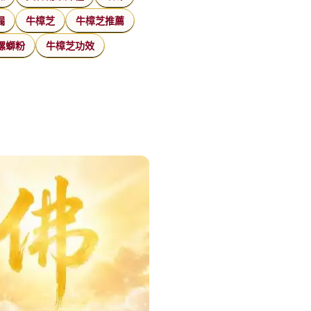
漏
牛樟芝
牛樟芝推薦
螺螄粉
牛樟芝功效