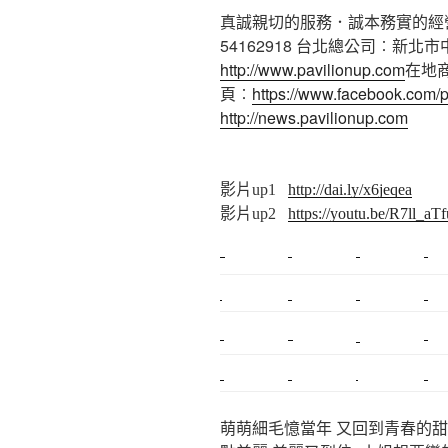
真誠親切的服務．誠本務實的經營 洽詢
54162918 台北總公司︰新北
http://www.pavilionup.com
在地
頁︰
https://www.facebook.com/p
http://news.pavilionup.com
影片up1
http://dai.ly/x6jeqea
影片up2
https://youtu.be/R7ll_aT
新莊植睫毛
美睫教學
塑膠鋼模
室內裝潢
搬家
桃園搬家
台北飄眉
新北搬家
搬家估價
新莊接睫毛
推薦搬家
桃園除毛
中和搬家
推薦搬家
裝潢
平價搬家
萌萌細毛憶當年 又回到青春的甜