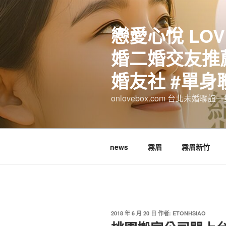
跳
至
戀愛心悅 LOV
主
要
婚二婚交友推薦
內
容
婚友社 #單身
onlovebox.com 台北未婚聯
news
霧眉
霧眉新竹
發
2018 年 6 月 20 日
作者:
ETONHSIAO
佈