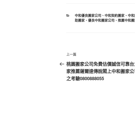
分
中和優良搬家公司
、
中和契約搬家
、
中和
類
助搬家
、
優良中和搬家公司
、
推薦中和搬
文
上
上一篇
章
一
桃園搬家公司免費估價誠信可靠台
篇
家推薦薩爾達傳說閣上中和搬家公
導
文
之考驗0800888055
覽
章