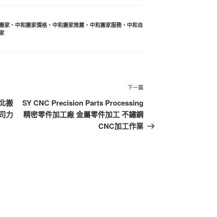
搬家
、
中和搬家價格
、
中和搬家推薦
、
中和搬家服務
、
中和自
家
下
下一篇
一
北搬
SY CNC Precision Parts Processing
篇
司力
精密零件加工廠 金屬零件加工 不鏽鋼
文
CNC加工作業
章