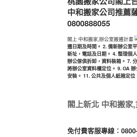
桃園搬家公司閣上
於
中和搬家公司推薦
0800888055
閣上 中和搬家,辦公室搬遷計畫
遷日期及時間。
2. 備新辦公
新址，電話及日期。
4. 整理個
辦公傢俱拆卸，資料裝箱。
7.
將辦公室資料櫃定位。
9. OA
安裝。
11. 公共及個人紙箱定位
閣上新北 中和搬家
免付費客服專線︰0800-8