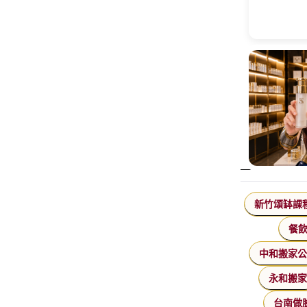
新竹頌缽課
餐
中和搬家
永和搬
台南做