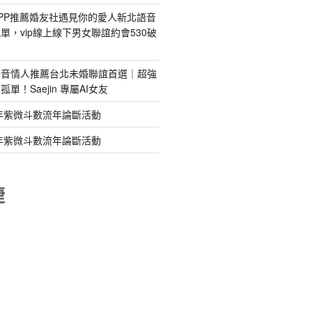
PP推薦婚友社遇見你的愛人新北語音
單，vip線上線下男女聯誼約會530破
語音情人推薦台北未婚聯誼首選｜超強
單！Saejin 專屬AI女友
年紫微斗數流年論斷活動
年紫微斗數流年論斷活動
睫