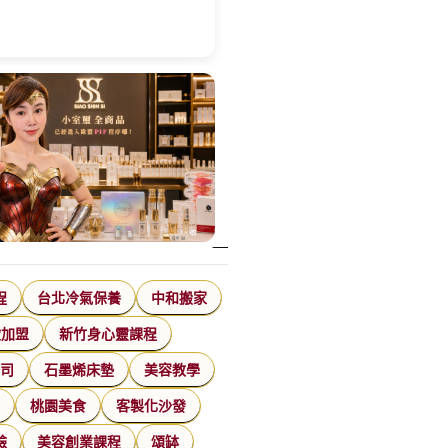
程
台北冷氣保養
中和搬家
飲加盟
新竹身心靈課程
公司
石墨烯床墊
美容教學
家
桃園美食
客製化沙發
臉
美容創業課程
頌缽