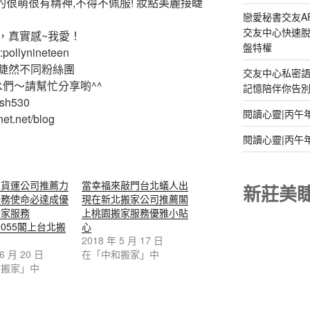
的很萌很有精神,不得不佩服! 妝點美麗接睫
戀愛秘書交友A
交友中心快速脫
，真實感~我愛！
盤特權
ollynineteen
睫然不同粉絲團
交友中心私密
水們～請幫忙分享喲^^
記憶陪伴你告別孤
ash530
閱讀心靈|丙午
et.net/blog
閱讀心靈|丙午
家貨運公司推薦力
當幸福來敲門台北蟻人出
新莊美
任務使命必達成優
現在新北搬家公司推薦閣
搬家服務
上桃園搬家服務優雅小貼
88055閣上台北搬
心
2018 年 5 月 17 日
 6 月 20 日
在「中和搬家」中
和搬家」中