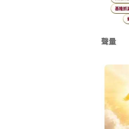
基隆抓
聲量