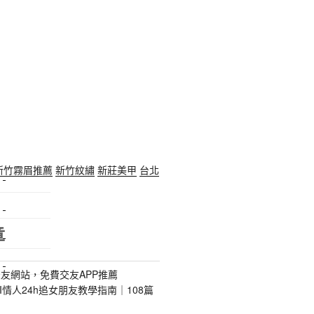
新竹霧眉推薦
新竹紋繡
新莊美甲
台北
特殊搬運
指甲彩繪
章
美甲課程
塑膠模具
友網站，免費交友APP推薦
s｜AI情人24h追女朋友教學指南｜108篇