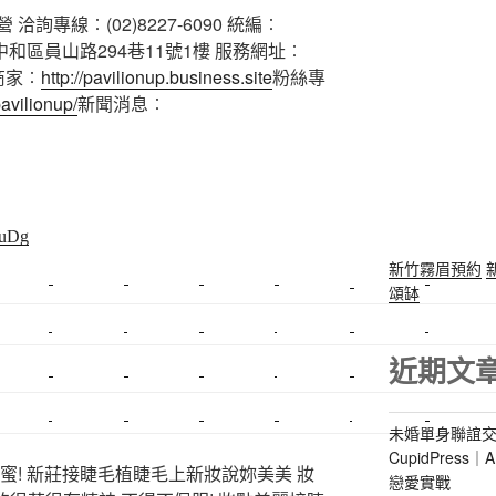
專線︰(02)8227-6090 統編︰
市中和區員山路294巷11號1樓 服務網址︰
商家︰
http://pavilionup.business.site
粉絲專
avilionup/
新聞消息︰
fuDg
新竹霧眉預約
頌缽
美睫課程
搬家價錢
室內設計
飄眉接睫
桃園美睫
台北搬家
搬家費
搬廠房
搬家全省
壓鑄
甲級營造
營造廠
近期文
美甲教學
鋼琴搬運
基隆搬家
美甲
金庫搬運
板橋搬家
SEO
搬家費用
射出模具
系統家具
植睫
優良搬家
未婚單身聯誼交
CupidPres
蜜! 新莊接睫毛植睫毛上新妝說妳美美 妝
戀愛實戰