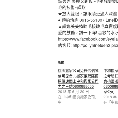
點美麗 美麗又到位~小姐想要變
毛的技術~讚歎
★放大雙眼，讓眼睛更迷人深邃
● 預約洽詢 0915-551807 LineID:p
▲說妳美美植睫毛接睫毛真實感
愛的鼓勵，讚一下咩! 喜歡的水
https://www.facebook.com/eyel
痞客邦: http://pollynineteen2.pixn
相關
桃園搬家公司免費估價誠
中和搬
信可靠台北搬家推薦薩爾
之考驗
達傳說閣上中和搬家公司
良桃園
力之考驗0800888055
08008
2018 年 6 月 20 日
家公司
在「中和優良搬家公司」
2018 年
中
在「中