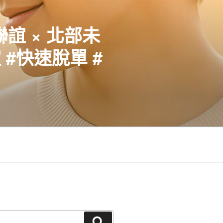
聯誼 × 北部未
#快速脫單 #
搜