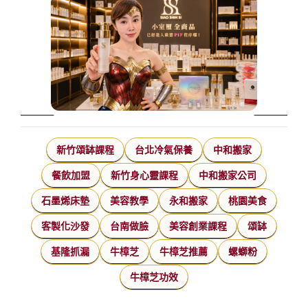
新竹頌缽課程
台北冷氣保養
中和搬家
餐飲加盟
新竹身心靈課程
中和搬家公司
石墨烯床墊
美容教學
永和搬家
桃園美食
客製化沙發
台南做臉
美容創業課程
頌缽
基隆抓漏
牛樟芝
牛樟芝推薦
螺螄粉
牛樟芝功效