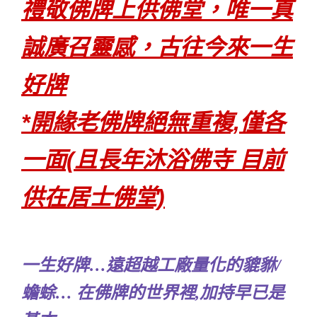
禮敬佛牌上供佛堂，唯一真
誠廣召靈感，古往今來一生
好牌
*開緣老佛牌絕無重複,僅各
一面(且長年沐浴佛寺 目前
供在居士佛堂)
一生好牌…遠超越工廠量化的貔貅/
蟾蜍… 在佛牌的世界裡,加持早已是