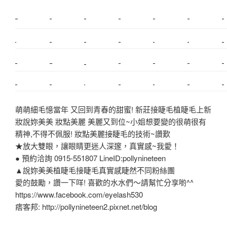
新莊植睫毛
美睫教學
塑膠鋼模
室內裝潢
美睫課程
搬家價錢
室內設計
搬家
桃園搬家
台北飄眉
新北搬家
搬家費
搬廠房
搬家全省
搬家估價
新莊接睫毛
推薦搬家
美甲教學
鋼琴搬運
基隆搬家
桃園除毛
中和搬家
推薦搬家
裝潢
平價搬家
SEO
搬家費用
射出模具
萌萌細毛憶當年 又回到青春的甜蜜! 新莊接睫毛植睫毛上新
妝說妳美美 妝點美麗 美麗又到位~小姐想要變的很萌很有
精神,不得不佩服! 妝點美麗接睫毛的技術~讚歎
★放大雙眼，讓眼睛更迷人深邃，真實感~我愛！
● 預約洽詢 0915-551807 LineID:pollynineteen
▲說妳美美植睫毛接睫毛真實感睫然不同粉絲團
愛的鼓勵，讚一下咩! 喜歡的水水們～請幫忙分享喲^^
https://www.facebook.com/eyelash530
痞客邦: http://pollynineteen2.pixnet.net/blog