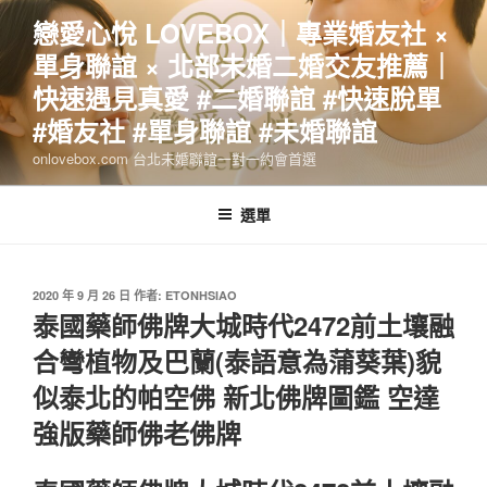
跳
戀愛心悅 LOVEBOX｜專業婚友社 ×
至
單身聯誼 × 北部未婚二婚交友推薦｜
主
要
快速遇見真愛 #二婚聯誼 #快速脫單
內
#婚友社 #單身聯誼 #未婚聯誼
容
onlovebox.com 台北未婚聯誼一對一約會首選
選單
發
2020 年 9 月 26 日
作者:
ETONHSIAO
佈
泰國藥師佛牌大城時代2472前土壤融
於
合彎植物及巴蘭(泰語意為蒲葵葉)貌
似泰北的帕空佛 新北佛牌圖鑑 空達
強版藥師佛老佛牌