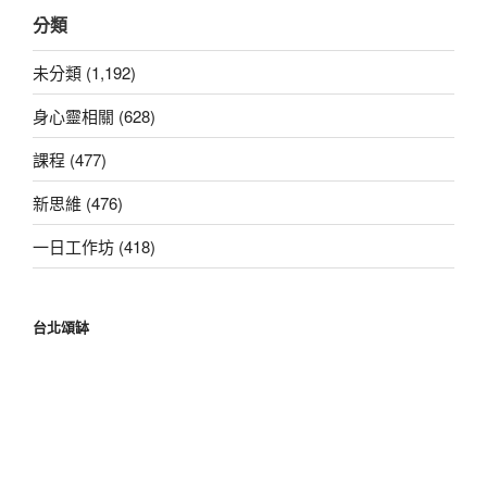
關
分類
鍵
字:
未分類 (1,192)
身心靈相關 (628)
課程 (477)
新思維 (476)
一日工作坊 (418)
台北頌缽