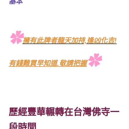
基本
✿
擁有此牌者龍天加持,逢凶化吉!
✿
有錢難買早知道.敬請把握
歷經豐華輾轉在台灣佛寺一
段時間