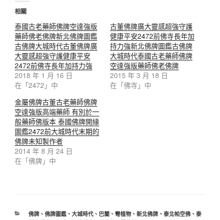
相關
泰國古老藥師佛牌空達強版
古董佛牌廣大靈感超強守護
藥師佛老佛牌新北佛牌圖鑑
健康平安2472前佛寺長年加
古佛牌大城時代古董佛牌廣
持力強新北佛牌圖鑑古佛牌
大靈感超強守護健康平安
大城時代泰國古老藥師佛牌
2472前佛寺長年加持力強
空達強版藥師佛老佛牌
2018 年 1 月 16 日
2015 年 3 月 18 日
在「2472」中
在「佛寺」中
金屬佛牌古董古老藥師佛牌
空達強版高端藥師 有別於一
般藥師佛版本 泰國佛牌開緣
圖鑑2472前大城時代末期的
佛牌未知製作者
2014 年 8 月 24 日
在「佛牌」中
分
佛牌
、
佛牌圖鑑
、
大城時代
、
巴蘭
、
彎植物
、
新北佛牌
、
泰北帕空佛
、
泰