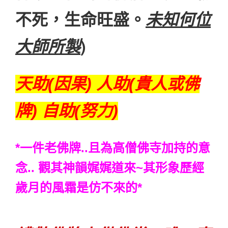
不死，生命旺盛。
未知何位
大師所製
)
天助(因果) 人助(貴人或佛
牌) 自助(努力)
*一件老佛牌..且為高僧佛寺加持的意
念.. 觀其神韻娓娓道來~其形象歷經
歲月的風霜是仿不來的
*