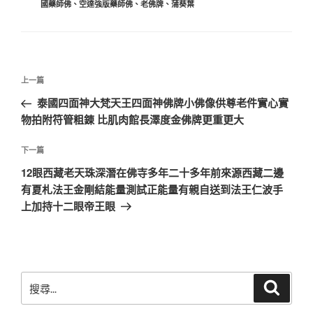
類
國藥師佛
、
空達強版藥師佛
、
老佛牌
、
蒲葵葉
文
上
上一篇
章
一
泰國四面神大梵天王四面神佛牌小佛像供尊老件實心實
導
篇
物拍附符管粗錬 比肌肉館長澤度金佛牌更重更大
覽
文
章
下
下一篇
一
12眼西藏老天珠深潛在佛寺多年二十多年前來源西藏二邊
篇
有夏札法王金剛結能量測試正能量有親自送到法王仁波手
文
上加持十二眼帝王眼
章
搜
搜
尋
尋