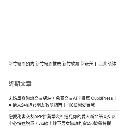
新竹霧眉預約
新竹霧眉推薦
新竹紋繡
新莊美甲
台北頌缽
近期文章
未婚單身聯誼交友網站，免費交友APP推薦 CupidPress｜
AI情人24h追女朋友教學指南｜108篇戀愛實戰
戀愛秘書交友APP推薦婚友社遇見你的愛人新北語音交友
中心快速脫單，vip線上線下男女聯誼約會530破盤特權