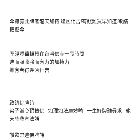
✿擁有此牌者龍天加持,逢凶化吉!有錢難買早知道.敬請
把握✿
歷經豐華輾轉在台灣佛寺一段時間
進而吸收強而有力的加持力
擁有者得逢凶化吉
啟請佛牌詩
弟子誠心頂禮佛 如理如法廣妙喻 一生好牌難尋求 龍
天慈悲宣法語
讚歎崇迪佛牌詩