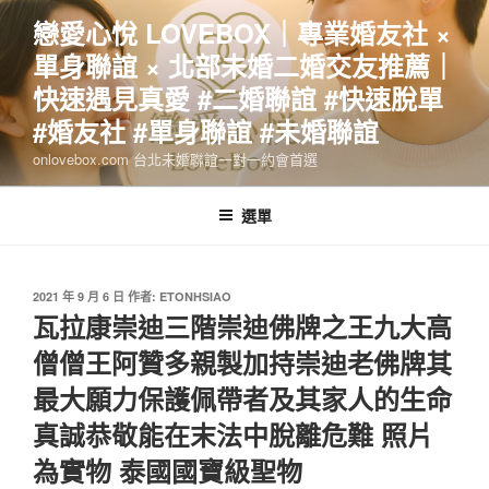
跳
戀愛心悅 LOVEBOX｜專業婚友社 ×
至
單身聯誼 × 北部未婚二婚交友推薦｜
主
要
快速遇見真愛 #二婚聯誼 #快速脫單
內
#婚友社 #單身聯誼 #未婚聯誼
容
onlovebox.com 台北未婚聯誼一對一約會首選
選單
發
2021 年 9 月 6 日
作者:
ETONHSIAO
佈
瓦拉康崇迪三階崇迪佛牌之王九大高
於
僧僧王阿贊多親製加持崇迪老佛牌其
最大願力保護佩帶者及其家人的生命
真誠恭敬能在末法中脫離危難 照片
為實物 泰國國寶級聖物