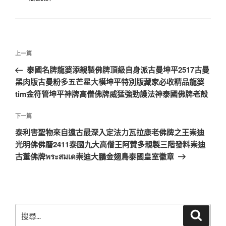
文
上
上一篇
章
一
泰國名牌龍婆添親製佛牌頂級自身派古曼坤平2517古曼
導
篇
黑肉版古曼粉多五芒星大模坤平特別版藏家必收精品龍婆
覽
文
tim金符管坤平神牌高僧佛牌威猛強勁護法神泰國佛牌老殻
章
下
下一篇
一
泰利害聖物來自遠古最深入定法力瓦拉康老佛牌之王崇迪
篇
光明佛佛曆2411泰國九大高僧王阿贊多親製三階發料崇迪
文
古董佛牌พระสมเด崇迪大鵬金翅鳥泰國皇室徽章
章
搜
搜
尋
尋