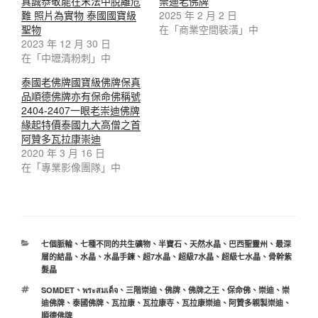
真誠恭敬能在末法中脫離危
崇迪老佛牌
難 照片為實物 泰國國寶級
2025 年 2 月 2 日
聖物
在「商業空間裝潢」中
2023 年 12 月 30 日
在「中壢清粉刺」中
泰國老佛牌國寶級佛牌保真
品順德佛牌亦有保命佛稱號
2404-2407一眼老崇迪佛牌
緣起特價泰國九大高僧之首
阿贊多瓦拉康崇迪
2020 年 3 月 16 日
在「專業影像團隊」中
分
七個脈輪
、
七種不同的共生礦物
、
半寶石
、
天然水晶
、
巴西聖靈州
、
最深
類
層的結晶
、
水晶
、
水晶手鍊
、
超7水晶
、
超級7水晶
、
超級七水晶
、
骨幹紫
髮晶
標
SOMDET
、
พระสมเด็จ
、
三階崇迪
、
佛牌
、
佛牌之王
、
保命佛
、
崇迪
、
崇
籤
迪佛牌
、
泰國佛牌
、
瓦拉康
、
瓦拉康寺
、
瓦拉康崇迪
、
阿贊多親製崇迪
、
順德佛牌