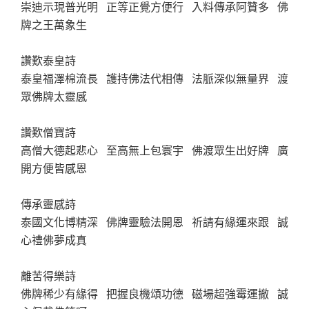
崇迪示現普光明 正等正覺方便行 入料傳承阿贊多 佛
牌之王萬象生
讚歎泰皇詩
泰皇福澤棉流長 護持佛法代相傳 法脈深似無量界 渡
眾佛牌太靈感
讚歎僧寶詩
高僧大德起悲心 至高無上包寰宇 佛渡眾生出好牌 廣
開方便皆感恩
傳承靈感詩
泰國文化博精深 佛牌靈驗法開恩 祈請有緣運來跟 誠
心禮佛夢成真
離苦得樂詩
佛牌稀少有緣得 把握良機頌功德 磁場超強霉運撤 誠