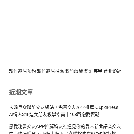
新竹霧眉預約
新竹霧眉推薦
新竹紋繡
新莊美甲
台北頌缽
近期文章
未婚單身聯誼交友網站，免費交友APP推薦 CupidPress｜
AI情人24h追女朋友教學指南｜108篇戀愛實戰
戀愛秘書交友APP推薦婚友社遇見你的愛人新北語音交友
中心快速脫單，vip線上線下男女聯誼約會530破盤特權