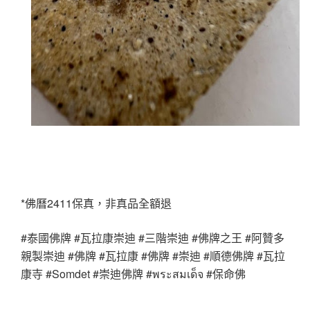
*佛曆2411保真，非真品全額退
#泰國佛牌 #瓦拉康崇迪 #三階崇迪 #佛牌之王 #阿贊多
親製崇迪 #佛牌 #瓦拉康 #佛牌 #崇迪 #順德佛牌 #瓦拉
康寺 #Somdet #崇迪佛牌 #พระสมเด็จ #保命佛