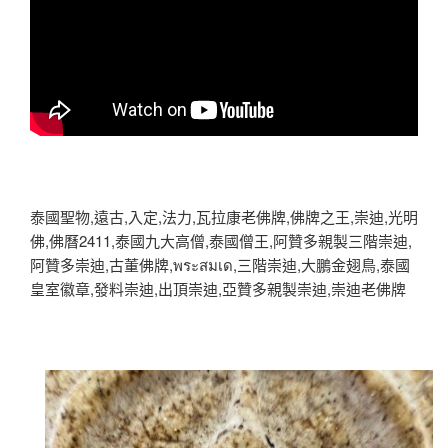
泰國聖物,遠古,入定,法力,瓦拉康老佛牌,佛牌之王,崇迪,光明
佛,佛曆2411,泰國九大高僧,泰國僧王,阿贊多親製三階崇迪,
阿贊多崇迪,古董佛牌,พระสมเด,三階崇迪,大鵬金翅鳥,泰國
皇室徽章,發料崇迪,出頂崇迪,亞贊多親製崇迪,崇迪老佛牌