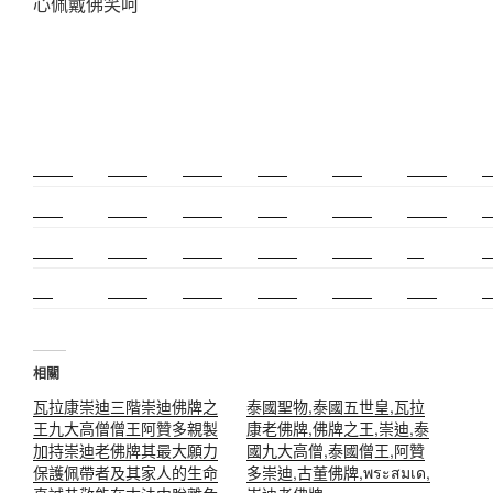
心佩戴佛笑呵
新莊除毛
美睫教學
深坑小吃
打擊樂
婚友社
頌缽課程
監
太歲燈
精密射出
霧眉教學
桃花運
紋繡教學
頌缽證照
頌
新竹霧眉
新莊美睫
單身聯誼
感情和合
台北聯誼
cnc
台
霧眉
空間設計
霧眉課程
金屬加工
塑膠射出
光明燈
射
相關
瓦拉康崇迪三階崇迪佛牌之
泰國聖物,泰國五世皇,瓦拉
王九大高僧僧王阿贊多親製
康老佛牌,佛牌之王,崇迪,泰
加持崇迪老佛牌其最大願力
國九大高僧,泰國僧王,阿贊
保護佩帶者及其家人的生命
多崇迪,古董佛牌,พระสมเด,