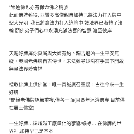
*崇迪佛也亦有保命佛之稱號
此面佛牌難得, 亞贊多高僧親自加持已將法力打入牌中
聖大光明 我已將念法力打入這牌中 護法界已漸轉了法
輪 願佛弟子們心中永湧充滿法喜的智慧 渡至彼岸
天賜好牌屬你莫屬與大師有約。趨吉避凶一生平安無
礙，秦國老佛牌自古傳世，末法難尋妙喻在手當下開啟
無量法界妙吉祥
禮敬佛牌上供佛堂，唯一真誠廣召靈感，古往今來一生
好牌
*開緣老佛牌絕無重複,僅各一面(且長年沐浴佛寺 目前供
在居士佛堂)
一生好牌…遠超越工廠量化的貔貅/蟾蜍… 在佛牌的世
界裡,加持早已是基本