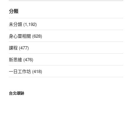
關
分類
鍵
字:
未分類 (1,192)
身心靈相關 (628)
課程 (477)
新思維 (476)
一日工作坊 (418)
台北頌缽