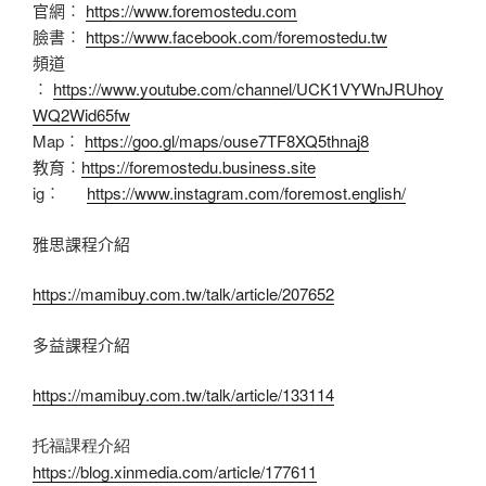
官網︰
https://www.foremostedu.com
臉書︰
https://www.facebook.com/foremostedu.tw
頻道
︰
https://www.youtube.com/channel/UCK1VYWnJRUhoy
WQ2Wid65fw
Map︰
https://goo.gl/maps/ouse7TF8XQ5thnaj8
教育︰
https://foremostedu.business.site
ig︰
https://www.instagram.com/foremost.english/
雅思課程介紹
https://mamibuy.com.tw/talk/article/207652
多益課程介紹
https://mamibuy.com.tw/talk/article/133114
托福課程介紹
https://blog.xinmedia.com/article/177611