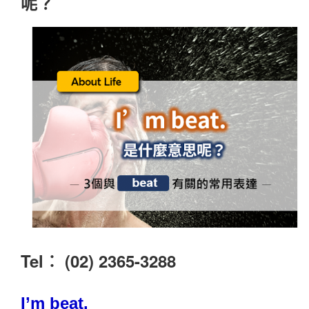
呢？
Tel︰ (02) 2365-3288
I’m beat.