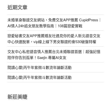
近期文章
未婚單身聯誼交友網站，免費交友APP推薦 CupidPress｜
AI情人24h追女朋友教學指南｜108篇戀愛實戰
戀愛秘書交友APP推薦婚友社遇見你的愛人新北語音交友
中心快速脫單，vip線上線下男女聯誼約會530破盤特權
交友中心私密語音情人推薦台北未婚聯誼首選｜超強記憶
陪伴你告別孤單！Saejin 專屬AI女友
閱讀心靈|丙午年紫微斗數流年論斷活動
閱讀心靈|丙午年紫微斗數流年論斷活動
新莊美睫