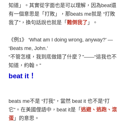
知道」。其實從字面也是可以理解，因為
beat
還
有一個意思是「打敗」，那
beats me
就是
“
打敗
我了
”
，換句話說也就是「
難倒我了
」。
《例
1
》
‘What am I doing wrong, anyway?’ —
‘Beats me, John.’
“
不管怎樣，我到底做錯了什麼？
”——“
這我也不
知道，約翰。
”
beat it
！
beats me
不是
“
打我
”
，當然
beat it
也不是
“
打
它
”
。在美國俚語中，
beat it
是「
逃避、逃跑、滾
蛋
」的意思。