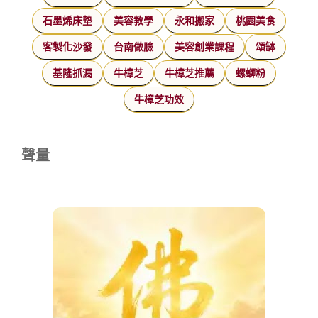
石墨烯床墊
美容教學
永和搬家
桃園美食
客製化沙發
台南做臉
美容創業課程
頌缽
基隆抓漏
牛樟芝
牛樟芝推薦
螺螄粉
牛樟芝功效
聲量