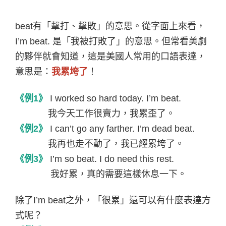
beat
有「擊打、擊敗」的意思。從字面上來看，
I’m beat.
是「我被打敗了」的意思。但常看美劇
的夥伴就會知道，這是美國人常用的口語表達，
意思是：
我累垮了
！
《例
1
》
I worked so hard today. I’m beat.
我今天工作很賣力，我累歪了。
《例
2
》
I can’t go any farther. I’m dead beat.
我再也走不動了，我已經累垮了。
《例
3
》
I’m so beat. I do need this rest.
我好累，真的需要這樣休息一下。
除了
I’m beat
之外，「很累」還可以有什麼表達方
式呢？