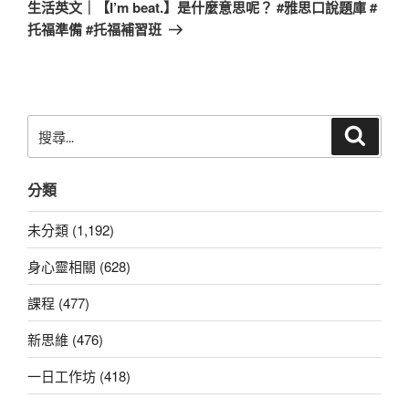
一
生活英文｜【I’m beat.】是什麼意思呢？ #雅思口說題庫 #
篇
托福準備 #托福補習班
文
章
搜
搜
尋
尋
關
分類
鍵
字:
未分類 (1,192)
身心靈相關 (628)
課程 (477)
新思維 (476)
一日工作坊 (418)