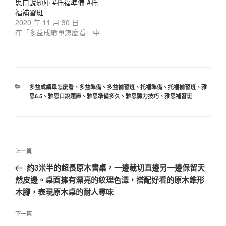
思口說題庫 #托福準備 #托
福補習班
2020 年 11 月 30 日
在「多益成績單怎麼看」中
分
多益成績單怎麼看
、
多益準備
、
多益補習班
、
托福準備
、
托福補習班
、
雅
類
思6.5
、
雅思口說題庫
、
雅思準備多久
、
雅思聽力技巧
、
雅思補習班
文
上
上一篇
章
一
約3米半的超長原木書桌，一邊裁切直邊另一邊保留天
導
篇
然皮邊。桌面擁有漂亮的紋理色澤，搭配好看的原木錐形
覽
文
木腳，表現原木桌的耐人尋味
章
下
下一篇