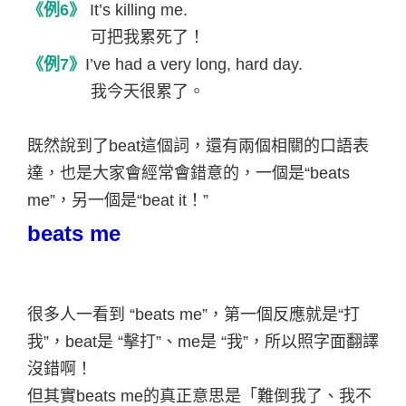
《例
6
》
It’s killing me.
可把我累死了！
《例
7
》
I’ve had a very long, hard day.
我今天很累了。
既然說到了
beat
這個詞，還有兩個相關的口語表
達，也是大家會經常會錯意的，一個是
“beats
me”
，另一個是
“beat it
！
”
beats me
很多人一看到
“beats me”
，第一個反應就是
“
打
我
”
，
beat
是
“
擊打
”
、
me
是
“
我
”
，所以照字面翻譯
沒錯啊！
但其實
beats me
的真正意思是「難倒我了、我不