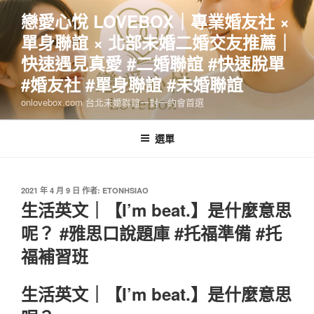
跳
戀愛心悅 LOVEBOX｜專業婚友社 ×
至
單身聯誼 × 北部未婚二婚交友推薦｜
主
要
快速遇見真愛 #二婚聯誼 #快速脫單
內
#婚友社 #單身聯誼 #未婚聯誼
容
onlovebox.com 台北未婚聯誼一對一約會首選
選單
發
2021 年 4 月 9 日
作者:
ETONHSIAO
佈
生活英文｜【I’m beat.】是什麼意思
於
呢？ #雅思口說題庫 #托福準備 #托
福補習班
生活英文｜【I’m beat.】是什麼意思