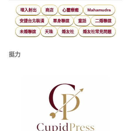
埋入射出
商店
心靈療癒
Mahamudra
安捷台北裝潢
單身聯誼
童話
二婚聯誼
未婚聯誼
天珠
婚友社
婚友社常見問題
挺力