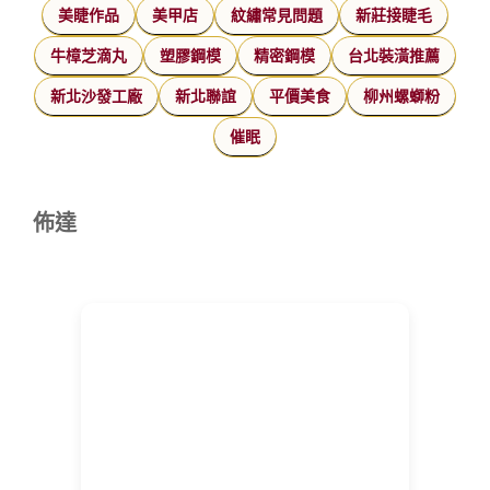
美睫作品
美甲店
紋繡常見問題
新莊接睫毛
牛樟芝滴丸
塑膠鋼模
精密鋼模
台北裝潢推薦
新北沙發工廠
新北聯誼
平價美食
柳州螺螄粉
催眠
佈達