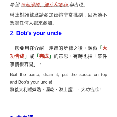
希望
每個湯姆、迪克和哈利
都出現。
琳達對誰被邀請參加婚禮非常挑剔，因為她不
想讓任何人都來參加。
2.
Bob’s your uncle
一般會用在介紹一連串的步驟之後，類似
「
大
功告成
」
或
「
完成
」
的意思，有時也指「某件
事情很容易」。
Boil the pasta, drain it, put the sauce on top
and
Bob’s your uncle
!
將義大利麵煮熟、瀝乾、淋上醬汁，大功告成！