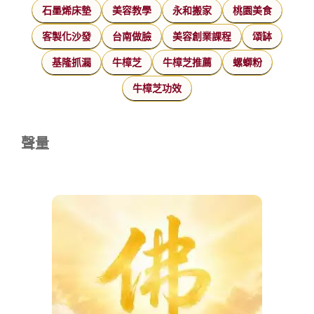
石墨烯床墊
美容教學
永和搬家
桃園美食
客製化沙發
台南做臉
美容創業課程
頌缽
基隆抓漏
牛樟芝
牛樟芝推薦
螺螄粉
牛樟芝功效
聲量