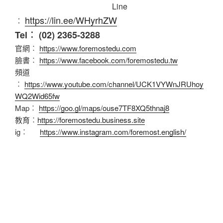
Line
https://lin.ee/WHyrhZW
︰
Tel︰ (02) 2365-3288
官網︰
https://www.foremostedu.com
臉書︰
https://www.facebook.com/foremostedu.tw
頻道
︰
https://www.youtube.com/channel/UCK1VYWnJRUhoy
WQ2Wid65fw
Map︰
https://goo.gl/maps/ouse7TF8XQ5thnaj8
教育︰
https://foremostedu.business.site
ig︰
https://www.instagram.com/foremost.english/