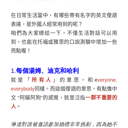
在日常生活當中，有哪些帶有名字的英文俚語
表達，是外國人經常用到的呢？
咱們為大家總結一下，不僅生活對話可以用
到，也能在托福或雅思的口說測驗中增加一些
亮點喔！
1.
每個湯姆、迪克和哈利
就是
「
所有人
」的意思
，和
e
veryone,
everybody
同樣。
而這個俚語的意思，有點像中
文
“
阿貓阿狗
”
的感覺，就是泛指
一群不重要的
人
。
琳達對誰被邀請參加婚禮非常挑剔，因為她不