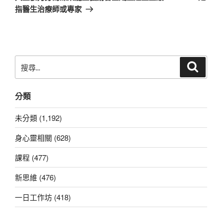
文
指醫生治療師或專家
章
搜
搜
尋
尋
關
分類
鍵
字:
未分類 (1,192)
身心靈相關 (628)
課程 (477)
新思維 (476)
一日工作坊 (418)