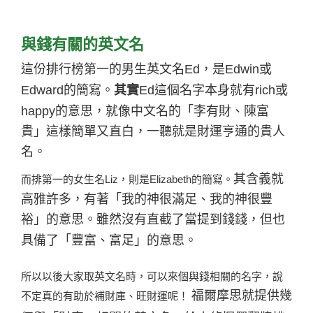
與錢有關的英文名
這份排行榜第一的男生英文名
Ed
，是
Edwin
或
其實
Edward
的簡寫。
Ed
這個名字本身就有
rich
或
happy
的意思
，就像中文名的「李有財、陳富
貴」這樣簡單又直白，一聽就是財運亨通的貴人
名。
而排第一的女生名
其含義就
Liz
，則是
Elizabeth
的簡寫。
高雅許多，有著「我的神很滿足、我的神很豐
裕」的意思。雖然沒有直截了當提到錢錢，但也
具備了「豐富、富足」的意思。
所以以後大家取英文名時，可以來個與錢相關的名字，說
不定真的有助於補財庫、旺財運呢！
福爾摩思就提供幾