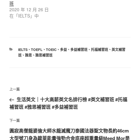
班
2020 年 12 月 26 日
在「IELTS」中
分
IELTS
、
TOEFL
、
TOEIC
、
多益
、
多益補習班
、
托福補習班
、
英文補習
類
班
、
雅思
、
雅思補習班
文
上
上一篇
章
一
生活英文｜十大高薪英文名排行榜 #英文補習班 #托福
導
篇
補習班 #雅思補習班 #多益補習班
覽
文
章
下
下一篇
一
圓寂高僧龍婆倫大師水龍滅魔刀泰國法器聖文物長約46cm
篇
大型號刀身為鎳萊能量強勁合金底座超重量級Meed Mor是