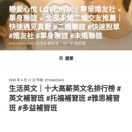
跳
戀愛心悅 LOVEBOX｜專業婚友社 ×
至
單身聯誼 × 北部未婚二婚交友推薦｜
主
要
快速遇見真愛 #二婚聯誼 #快速脫單
內
#婚友社 #單身聯誼 #未婚聯誼
容
onlovebox.com 台北未婚聯誼一對一約會首選
選單
發
2020 年 6 月 17 日
作者:
ETONHSIAO
佈
生活英文｜十大高薪英文名排行榜 #
於
英文補習班 #托福補習班 #雅思補習
班 #多益補習班