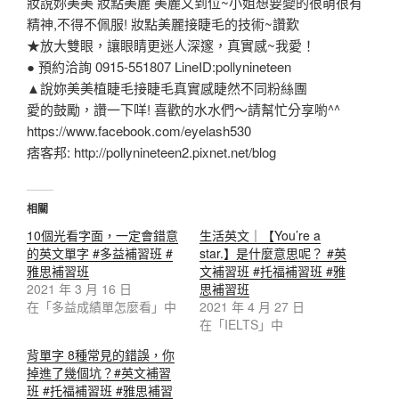
妝說妳美美 妝點美麗 美麗又到位~小姐想要變的很萌很有
精神,不得不佩服! 妝點美麗接睫毛的技術~讚歎
★放大雙眼，讓眼睛更迷人深邃，真實感~我愛！
● 預約洽詢 0915-551807 LineID:pollynineteen
▲說妳美美植睫毛接睫毛真實感睫然不同粉絲團
愛的鼓勵，讚一下咩! 喜歡的水水們～請幫忙分享喲^^
https://www.facebook.com/eyelash530
痞客邦: http://pollynineteen2.pixnet.net/blog
相關
10個光看字面，一定會錯意
生活英文｜【You’re a
的英文單字 #多益補習班 #
star.】是什麼意思呢？ #英
雅思補習班
文補習班 #托福補習班 #雅
2021 年 3 月 16 日
思補習班
在「多益成績單怎麼看」中
2021 年 4 月 27 日
在「IELTS」中
背單字 8種常見的錯誤，你
掉進了幾個坑？#英文補習
班 #托福補習班 #雅思補習