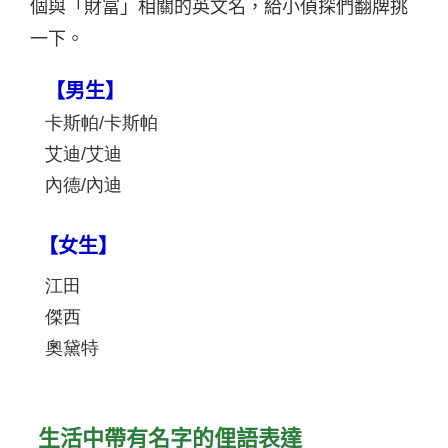
個與「財富」相關的英文名，給小偵探們翻牌挑
一下。
【男生】
卡斯帕/卡斯帕
艾迪/艾迪
內德/內迪
【女生】
江田
傑西
奧黛特
生活中帶有名字的俚語表達