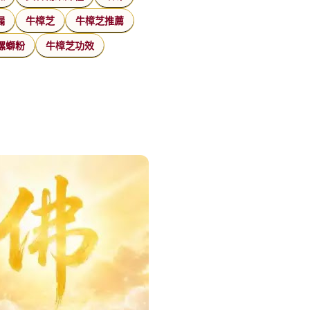
漏
牛樟芝
牛樟芝推薦
螺螄粉
牛樟芝功效