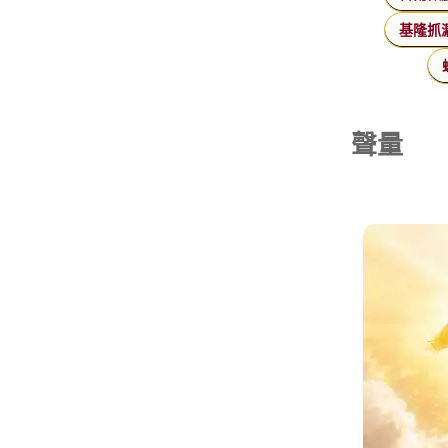
基隆抓
聲量