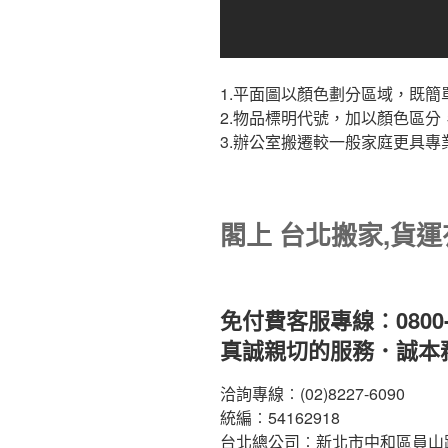
1.平面圖以顏色劃分區域，既簡
2.物品標明代號，加以顏色區分
3.辦公室搬遷較一般家庭更具
閣上 台北搬家,貨
免付費客服專線︰0800-8
真誠親切的服務．誠本
洽詢專線︰(02)8227-6090
統編︰54162918
台北總公司︰新北市中和區員山路2