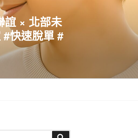
聯誼 × 北部未
#快速脫單 #
搜