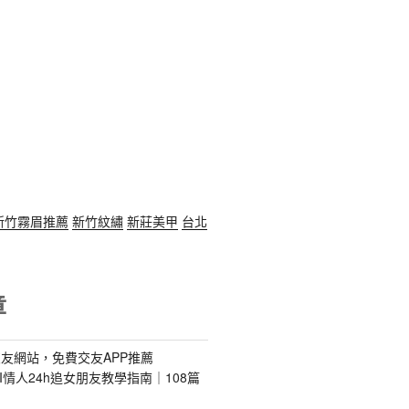
新竹霧眉推薦
新竹紋繡
新莊美甲
台北
章
友網站，免費交友APP推薦
s｜AI情人24h追女朋友教學指南｜108篇