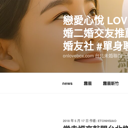
跳
至
戀愛心悅 LOV
主
要
婚二婚交友推薦
內
容
婚友社 #單身
onlovebox.com 台北未婚聯
news
霧眉
霧眉新竹
發
2018 年 5 月 17 日
作者:
ETONHSIAO
佈