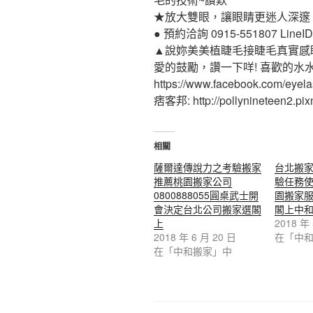
★放大雙眼，讓眼睛更迷人深邃
● 預約洽詢 0915-551807 LineID:p
▲說妳美美植睫毛接睫毛真實感
愛的鼓勵，讚一下咩! 喜歡的水
https://www.facebook.com/eyel
痞客邦: http://pollynineteen2.pixn
相關
薩爾達傳說力之考驗搬家
台北搬
推薦桃園搬家公司
驗任務
0800888055圓桌武士開
園搬家服務
會決定台北公司搬家選閣
閣上中
上
2018 年
2018 年 6 月 20 日
在「中
在「中和搬家」中