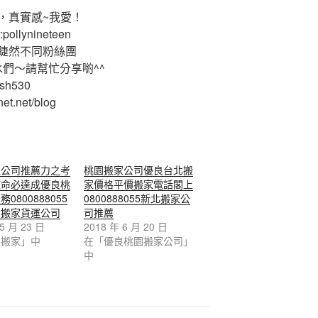
，真實感~我愛！
ollynineteen
睫然不同粉絲團
水們～請幫忙分享喲^^
ash530
et.net/blog
家公司推薦力之考
桃園搬家公司優良台北搬
使命必達成優良桃
家價格平價搬家電話閣上
0800888055
0800888055新北搬家公
和搬家貨運公司
司推薦
 5 月 23 日
2018 年 6 月 20 日
和搬家」中
在「優良桃園搬家公司」
中