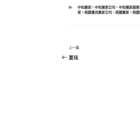
分
中和搬家
、
中和搬家公司
、
中和搬家服務
類
家
、
桃園優良搬家公司
、
桃園搬家
、
桃園
文
上
上一篇
章
一
夏珪
篇
導
文
覽
章