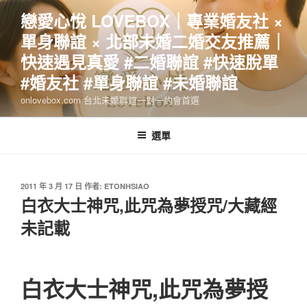
跳
戀愛心悅 LOVEBOX｜專業婚友社 ×
至
單身聯誼 × 北部未婚二婚交友推薦｜
主
要
快速遇見真愛 #二婚聯誼 #快速脫單
內
#婚友社 #單身聯誼 #未婚聯誼
容
onlovebox.com 台北未婚聯誼一對一約會首選
選單
發
2011 年 3 月 17 日
作者:
ETONHSIAO
佈
白衣大士神咒,此咒為夢授咒/大藏經
於
未記載
白衣大士神咒,此咒為夢授