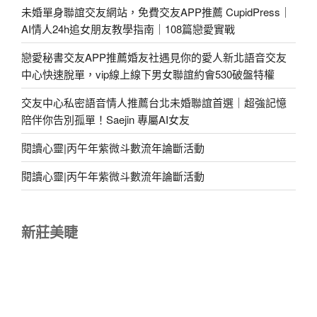
未婚單身聯誼交友網站，免費交友APP推薦 CupidPress｜
AI情人24h追女朋友教學指南｜108篇戀愛實戰
戀愛秘書交友APP推薦婚友社遇見你的愛人新北語音交友
中心快速脫單，vip線上線下男女聯誼約會530破盤特權
交友中心私密語音情人推薦台北未婚聯誼首選｜超強記憶
陪伴你告別孤單！Saejin 專屬AI女友
閱讀心靈|丙午年紫微斗數流年論斷活動
閱讀心靈|丙午年紫微斗數流年論斷活動
新莊美睫