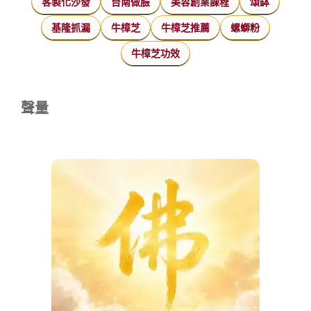
客製化沙發
台南做臉
美容創業課程
頌缽
基隆抓漏
牛樟芝
牛樟芝推薦
螺螄粉
牛樟芝功效
聲量