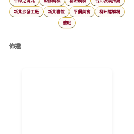
牛樟芝滴丸
塑膠鋼模
精密鋼模
台北裝潢推薦
新北沙發工廠
新北聯誼
平價美食
柳州螺螄粉
催眠
佈達