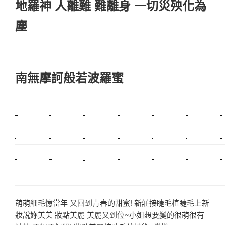
地羅神 人離難 難離身 一切災殃化為
塵
南無摩訶般若波羅蜜
新莊植睫毛
美睫教學
塑膠鋼模
室內裝潢
美睫課程
搬家價錢
室內設計
搬家
桃園搬家
台北飄眉
新北搬家
搬家費
搬廠房
搬家全省
搬家估價
新莊接睫毛
推薦搬家
美甲教學
鋼琴搬運
基隆搬家
桃園除毛
中和搬家
推薦搬家
裝潢
平價搬家
SEO
搬家費用
射出模具
萌萌細毛憶當年 又回到青春的甜蜜! 新莊接睫毛植睫毛上新
妝說妳美美 妝點美麗 美麗又到位~小姐想要變的很萌很有