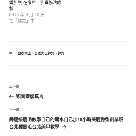
垂加護 在家居士佛堂修法錄
製
2015 年 9 月 12 日
在「佛堂」中
分
白衣大士
、
白衣大士神咒
、
神咒
類
文
上
上一篇
章
一
觀音靈感真言
導
篇
覽
文
下
下一篇
章
一
舞睫接睫毛教學自己的薪水自己加18小時美睫微型創業班
篇
台北種睫毛台北美甲教學
文