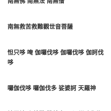
南無佛 南無法 南無僧
南無救苦救難觀世音菩薩
怛只哆 唵 伽囉伐哆 伽囉伐哆 伽訶伐
哆
囉伽伐哆 囉伽伐多 娑婆訶 天羅神