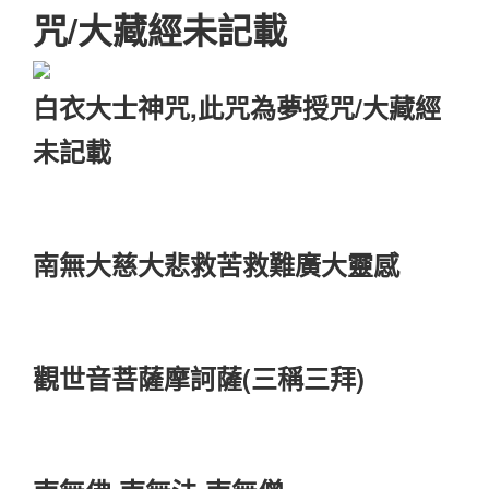
咒/大藏經未記載
白衣大士神咒,此咒為夢授咒/大藏經
未記載
南無大慈大悲救苦救難廣大靈感
觀世音菩薩摩訶薩(三稱三拜)