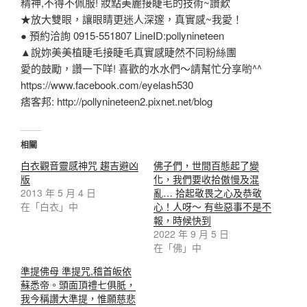
精神,不得不佩服! 妝點美麗接睫毛的技術~讚歎
★放大雙眼，讓眼睛更迷人深邃，真實感~我愛！
● 預約洽詢 0915-551807 LineID:pollynineteen
▲說妳美美植睫毛接睫毛真實感睫然不同粉絲團
愛的鼓勵，讚一下咩! 喜歡的水水們～請幫忙分享喲^^
https://www.facebook.com/eyelash530
痞客邦: http://pollynineteen2.pixnet.net/blog
相關
白衣觀音靈感神咒 趨吉避凶
佛子們，世間百態起了變
版
化，我們要收拾傲慢及混
2013 年 5 月 4 日
亂… 拾起敬畏之心及恭敬
在「白衣」中
心！人呀～ 有些惡事不是不
報，時候快到
2022 年 9 月 5 日
在「佛」中
準提佛母 準提咒,稽首皈依
蘇悉帝。頭面頂禮七俱胝，
我今稱讚大準提，惟願慈悲