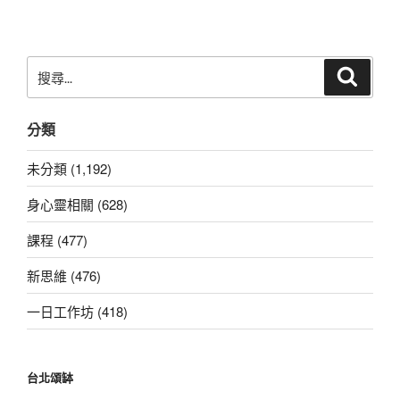
章
搜
搜
尋
尋
關
分類
鍵
字:
未分類 (1,192)
身心靈相關 (628)
課程 (477)
新思維 (476)
一日工作坊 (418)
台北頌缽