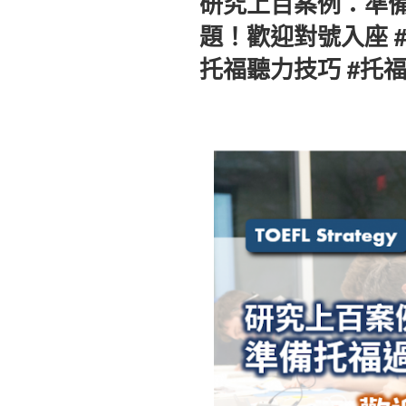
研究上百案例：準
於
題！歡迎對號入座 #
托福聽力技巧 #托