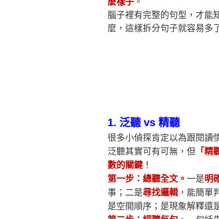
麼樣子
。
腦子裡有完整的句型，才能
麼，這樣拆分句子就容易多
1.
泛聽 vs 精聽
很多小偵探肯定以為跟閱讀
泛聽其實可有可無，但
「精
數的關鍵
！
第一步：總聽全文。
一是
明
事；二是
尋找邏輯
，能簡單
是空間順序；是現象解釋還