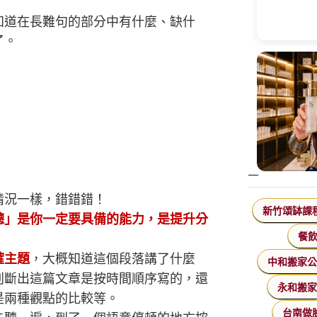
知道在長難句的部分中有什麼、缺什
了。
情況一樣，錯錯錯！
新竹頌缽課
聽」是你一定要具備的能力，是提升分
餐
確主題
，大概知道這個段落講了什麼
中和搬家
判斷出這篇文章是按時間順序寫的，還
永和搬
是兩種觀點的比較等。
台南做