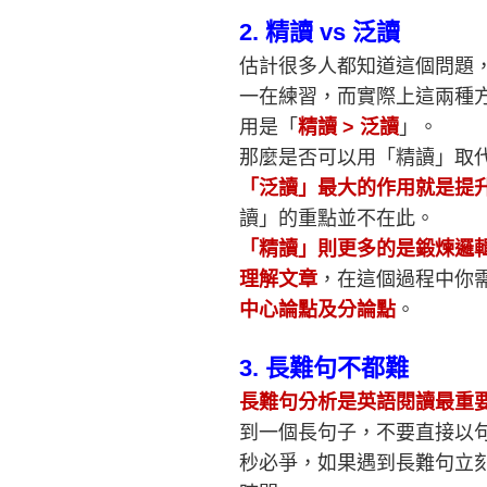
2.
精讀 vs 泛讀
估計很多人都知道這個問題
一在練習，而實際上這兩種
用是「
精讀 > 泛讀
」。
那麼是否可以用「精讀」取
「泛讀」最大的作用就是提
讀」的重點並不在此。
「精讀」則更多的是鍛煉邏
理解文章
，在這個過程中你
中心論點及分論點
。
3.
長難句不都難
長難句分析是英語閱讀最重
到一個長句子，不要直接以
秒必爭，如果遇到長難句立