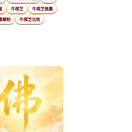
漏
牛樟芝
牛樟芝推薦
螺螄粉
牛樟芝功效