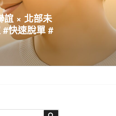
聯誼 × 北部未
#快速脫單 #
搜