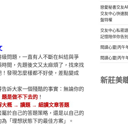
戀愛秘書交友A
交友中心快速脫
盤特權
交友中心私密
記憶陪伴你告別孤
閱讀心靈|丙午
文
詩級問題，一直有人不斷在糾結與爭
閱讀心靈|丙午
誤時間，先題後文又太麻煩了，找來找
吧！發現怎麼樣都不好使，差點變成
新莊美
得告訴大家一個殘酷的事實：無論你的
，題是做不下去的
！
大概 → 讀題 → 細讀文章答題
套屬於自己的答題策略，還是以自己的
均為「理想狀態下的最佳方案」。