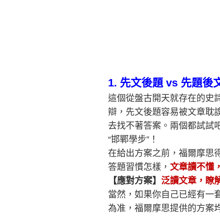
1.
先文後題 vs 先題後
這個從盤古開天就存在的史
辯，先文後題容易被文章耽
去找不著答案。兩個都試試
“邯鄲學步”！
在給出方案之前，福爾摩思
答題習慣怎樣，
文章讀不懂
【應對方案】
泛讀文章，瞭解
當然，如果你自己已經有一
為准，福爾摩思提供的方案