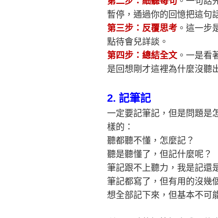
第二步：細聽每句
。一句話
暫停，通過你的回憶把這句
第三步：反覆思考
。這一步
點待會兒詳談。
第四步：總結全文
。一是看
是回想剛才這裡為什麼沒聽
2.
記筆記
一定要記筆記，但是問題是
樣的：
聽都聽不懂，怎麼記？
聽是聽懂了，但記什麼呢？
筆記跟不上聽力，我是記還
筆記都寫了，但有用的沒幾
想全部記下來，但基本不可