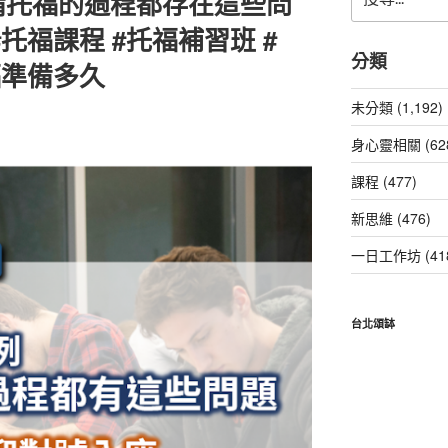
備托福的過程都存在這些問
尋
關
托福課程 #托福補習班 #
鍵
分類
福準備多久
字:
未分類 (1,192)
身心靈相關 (62
課程 (477)
新思維 (476)
一日工作坊 (41
台北頌缽