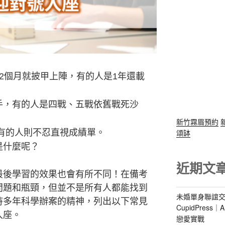
2個月就披甲上陣，有的人是1年還載
手，有的人是四戰、五戰依舊戰死沙
新竹霧眉預約
頌缽
而有的人則不忍直視成績單。
是什麼呢？
近期文
最後學習的效果也會有所不同！在備考
問題和瓶頸，但並不是所有人都能找到
未婚單身聯誼交
持多年科學辦案的精神，列出以下常見
CupidPres
入座。
戀愛實戰