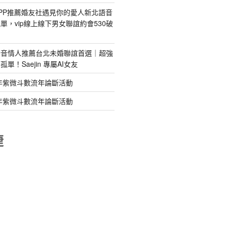
PP推薦婚友社遇見你的愛人新北語音
單，vip線上線下男女聯誼約會530破
語音情人推薦台北未婚聯誼首選｜超強
單！Saejin 專屬AI女友
年紫微斗數流年論斷活動
年紫微斗數流年論斷活動
睫