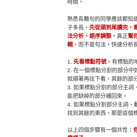
時間。
熟悉長難句的同學應該都知
子多長，
先從頭到尾讀完，
法分析、語序調整
。真正
幫
輯
，而不是句法，快速分析
1.
先看標點符號
。有標點的
2.
在一個標點分割的部分中
就順著再往下看，其餘的部
3.
如果標點分割的部分主詞
能把缺掉的部分補回來。
4.
如果標點分割部分主詞、
找到其餘的東西，那麼這個
以上四個步驟有一個共性：