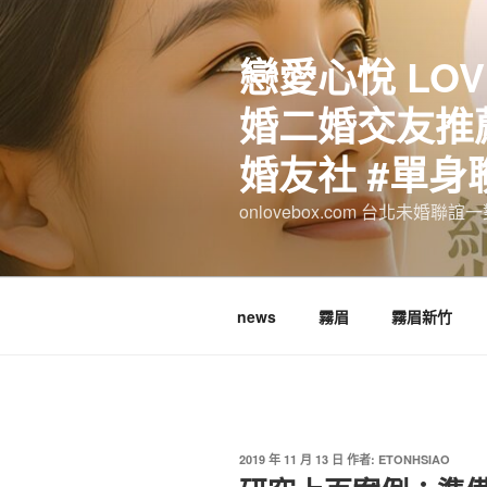
跳
至
戀愛心悅 LOV
主
要
婚二婚交友推薦
內
容
婚友社 #單身
onlovebox.com 台北未婚聯
news
霧眉
霧眉新竹
發
2019 年 11 月 13 日
作者:
ETONHSIAO
佈