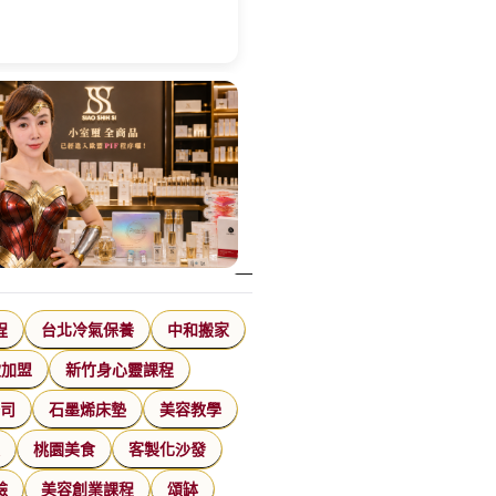
程
台北冷氣保養
中和搬家
飲加盟
新竹身心靈課程
公司
石墨烯床墊
美容教學
家
桃園美食
客製化沙發
臉
美容創業課程
頌缽