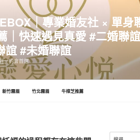
EBOX｜專業婚友社 × 單身
｜快速遇見真愛 #二婚聯誼 
聯誼 #未婚聯誼
誼一對一約會首選
新竹霧眉
竹北霧眉
牛樟芝推薦
搜