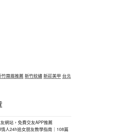
新竹霧眉推薦
新竹紋繡
新莊美甲
台北
章
友網站，免費交友APP推薦
s｜AI情人24h追女朋友教學指南｜108篇