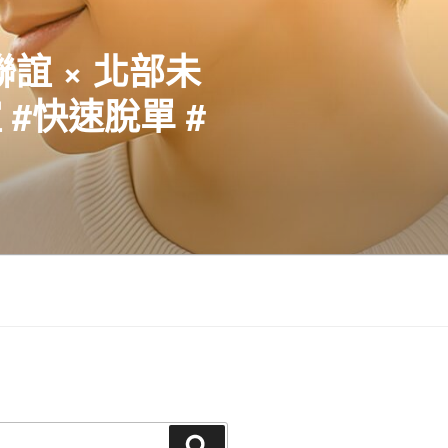
聯誼 × 北部未
#快速脫單 #
搜