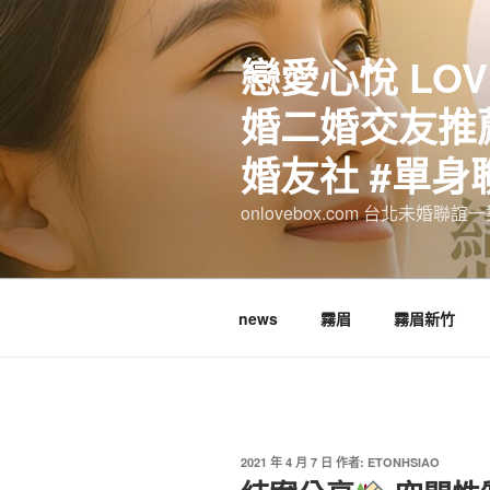
跳
至
戀愛心悅 LOV
主
要
婚二婚交友推薦
內
容
婚友社 #單身
onlovebox.com 台北未婚聯
news
霧眉
霧眉新竹
發
2021 年 4 月 7 日
作者:
ETONHSIAO
佈