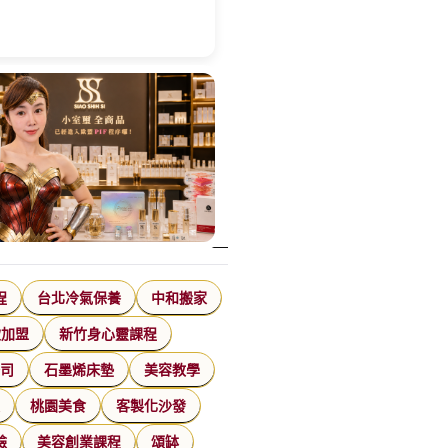
程
台北冷氣保養
中和搬家
飲加盟
新竹身心靈課程
公司
石墨烯床墊
美容教學
家
桃園美食
客製化沙發
臉
美容創業課程
頌缽