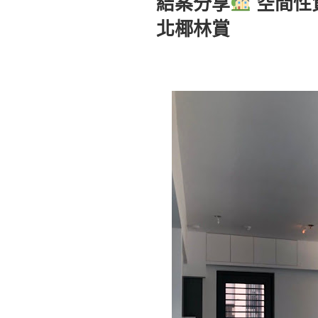
結案分享
空間性質
於
北椰林賞