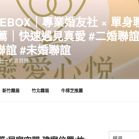
EBOX｜專業婚友社 × 單身
｜快速遇見真愛 #二婚聯誼 
聯誼 #未婚聯誼
誼一對一約會首選
新竹霧眉
竹北霧眉
牛樟芝推薦
搜