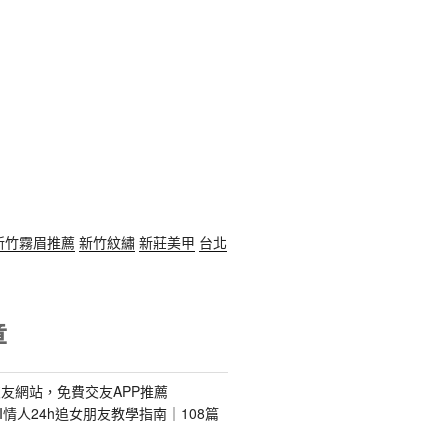
新竹霧眉推薦
新竹紋繡
新莊美甲
台北
章
友網站，免費交友APP推薦
s｜AI情人24h追女朋友教學指南｜108篇