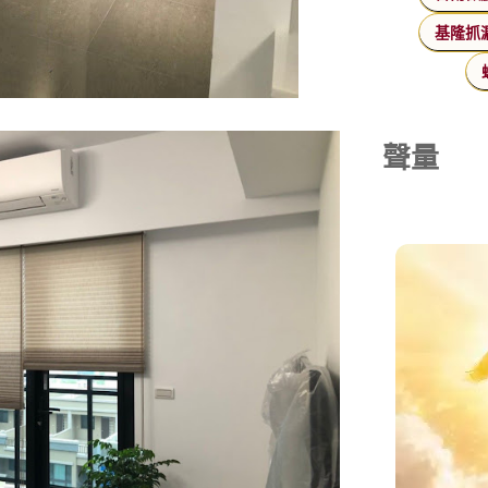
基隆抓
聲量