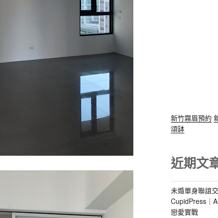
新竹霧眉預約
頌缽
近期文
未婚單身聯誼交
CupidPres
戀愛實戰