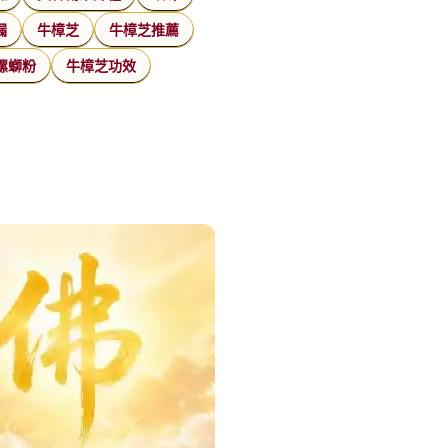
漏
牛樟芝
牛樟芝推薦
螺螄粉
牛樟芝功效