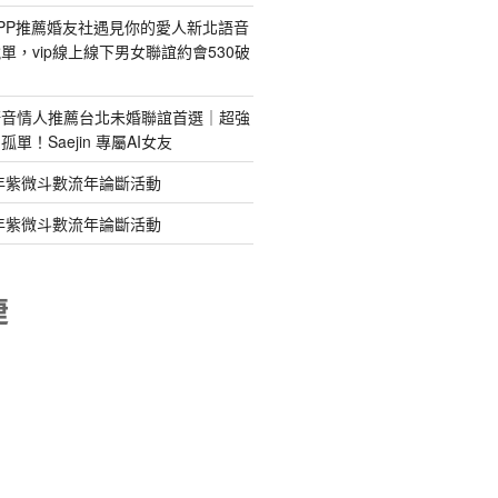
PP推薦婚友社遇見你的愛人新北語音
單，vip線上線下男女聯誼約會530破
語音情人推薦台北未婚聯誼首選｜超強
單！Saejin 專屬AI女友
年紫微斗數流年論斷活動
年紫微斗數流年論斷活動
睫