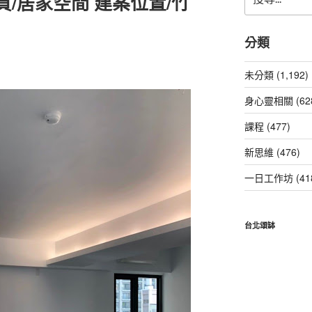
/居家空間 建案位置/竹
尋
關
鍵
分類
字:
未分類 (1,192)
身心靈相關 (62
課程 (477)
新思維 (476)
一日工作坊 (41
台北頌缽