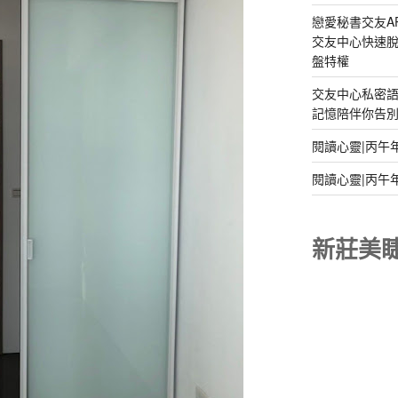
戀愛秘書交友A
交友中心快速脫
盤特權
交友中心私密
記憶陪伴你告別孤
閱讀心靈|丙午
閱讀心靈|丙午
新莊美