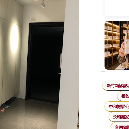
新竹頌缽課
餐
中和搬家
永和搬
台南做