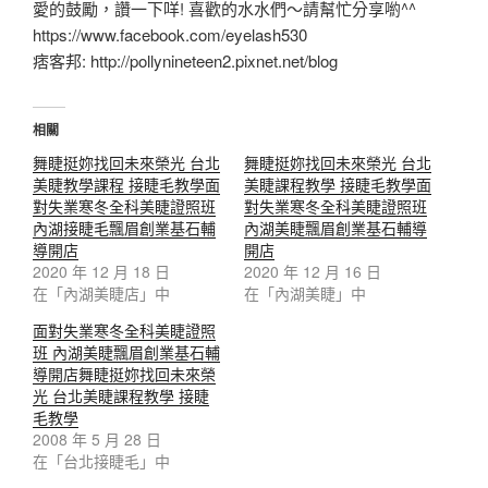
愛的鼓勵，讚一下咩! 喜歡的水水們～請幫忙分享喲^^
https://www.facebook.com/eyelash530
痞客邦: http://pollynineteen2.pixnet.net/blog
相關
舞睫挺妳找回未來榮光 台北
舞睫挺妳找回未來榮光 台北
美睫教學課程 接睫毛教學面
美睫課程教學 接睫毛教學面
對失業寒冬全科美睫證照班
對失業寒冬全科美睫證照班
內湖接睫毛飄眉創業基石輔
內湖美睫飄眉創業基石輔導
導開店
開店
2020 年 12 月 18 日
2020 年 12 月 16 日
在「內湖美睫店」中
在「內湖美睫」中
面對失業寒冬全科美睫證照
班 內湖美睫飄眉創業基石輔
導開店舞睫挺妳找回未來榮
光 台北美睫課程教學 接睫
毛教學
2008 年 5 月 28 日
在「台北接睫毛」中