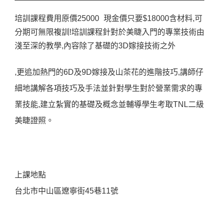
培訓課程費用原價25000 現金價只要$18000含材料,可
分期可無限複訓!培訓課程針對於美睫入門的專業技術由
淺至深的教學,內容除了基礎的3D嫁接技術之外
,更追加熱門的6D及9D嫁接及山茶花的進階技巧,講師仔
細地講解各項技巧及手法並針對學生對於營業需求的專
業技能,建立紮實的基礎及概念並輔導學生考取TNL二級
美睫證照。
上課地點
台北市中山區遼寧街45巷11號