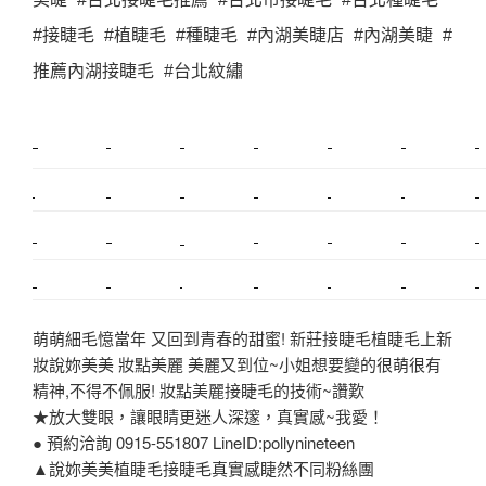
#接睫毛 #植睫毛 #種睫毛 #內湖美睫店 #內湖美睫 #
推薦內湖接睫毛 #台北紋繡
新莊植睫毛
美睫教學
塑膠鋼模
室內裝潢
美睫課程
搬家價錢
室內設計
搬家
桃園搬家
台北飄眉
新北搬家
搬家費
搬廠房
搬家全省
搬家估價
新莊接睫毛
推薦搬家
美甲教學
鋼琴搬運
基隆搬家
桃園除毛
中和搬家
推薦搬家
裝潢
平價搬家
SEO
搬家費用
射出模具
萌萌細毛憶當年 又回到青春的甜蜜! 新莊接睫毛植睫毛上新
妝說妳美美 妝點美麗 美麗又到位~小姐想要變的很萌很有
精神,不得不佩服! 妝點美麗接睫毛的技術~讚歎
★放大雙眼，讓眼睛更迷人深邃，真實感~我愛！
● 預約洽詢 0915-551807 LineID:pollynineteen
▲說妳美美植睫毛接睫毛真實感睫然不同粉絲團