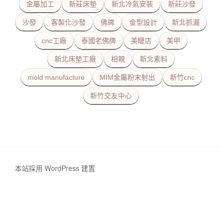
金屬加工
新莊床墊
新北冷氣安裝
新莊沙發
沙發
客製化沙發
佛牌
金型設計
新北抓漏
cnc工廠
泰國老佛牌
美睫店
美甲
新北床墊工廠
相親
新北素料
mold manufacture
MIM金屬粉末射出
新竹cnc
新竹交友中心
本站採用 WordPress 建置