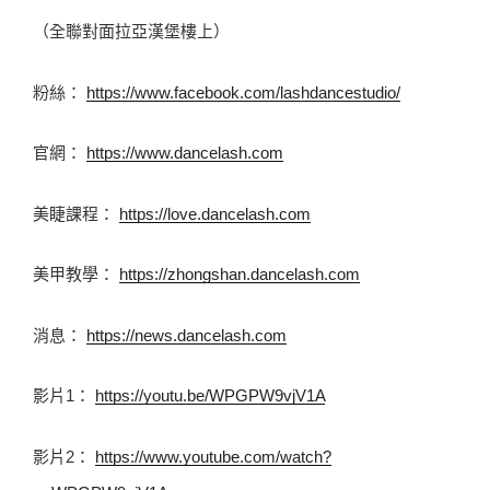
（全聯對面拉亞漢堡樓上） 
粉絲： 
https://www.facebook.com/lashdancestudio/
官網： 
https://www.dancelash.com
美睫課程： 
https://love.dancelash.com
美甲教學： 
https://zhongshan.dancelash.com
消息： 
https://news.dancelash.com
影片1： 
https://youtu.be/WPGPW9vjV1A
影片2： 
https://www.youtube.com/watch?