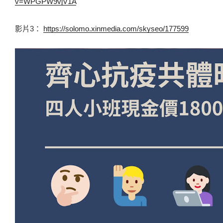
v=WPGPW9vjV1A
影片3： 
https://solomo.xinmedia.com/skyseo/177599