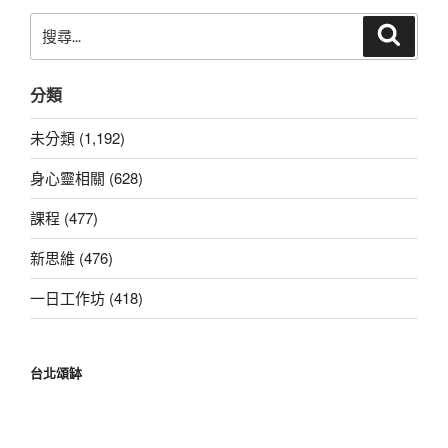
搜
搜
尋
尋
關
分類
鍵
字:
未分類 (1,192)
身心靈相關 (628)
課程 (477)
新思維 (476)
一日工作坊 (418)
台北頌缽