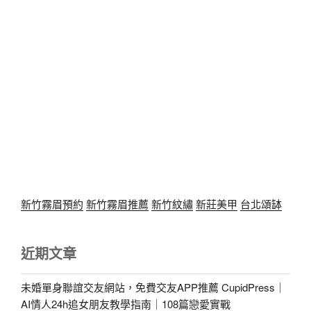
新竹霧眉預約
新竹霧眉推薦
新竹紋繡
新莊美甲
台北頌缽
近期文章
未婚單身聯誼交友網站，免費交友APP推薦 CupidPress｜
AI情人24h追女朋友教學指南｜108篇戀愛實戰