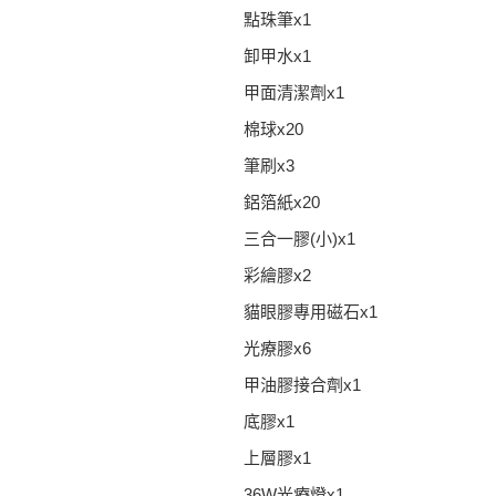
點珠筆x1
卸甲水x1
甲面清潔劑x1
棉球x20
筆刷x3
鋁箔紙x20
三合一膠(小)x1
彩繪膠x2
貓眼膠專用磁石x1
光療膠x6
甲油膠接合劑x1
底膠x1
上層膠x1
36W光療燈x1