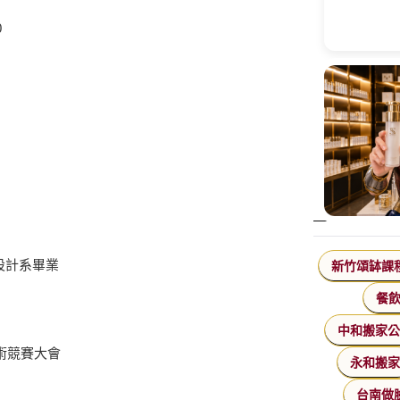
0
設計系畢業
新竹頌缽課
餐
中和搬家
技術競賽大會
永和搬
台南做