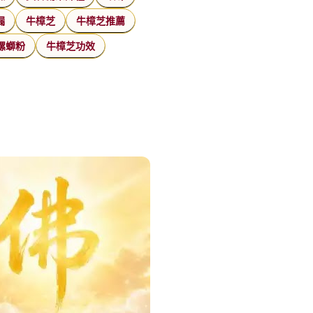
漏
牛樟芝
牛樟芝推薦
螺螄粉
牛樟芝功效