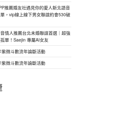
PP推薦婚友社遇見你的愛人新北語音
單，vip線上線下男女聯誼約會530破
語音情人推薦台北未婚聯誼首選｜超強
單！Saejin 專屬AI女友
年紫微斗數流年論斷活動
年紫微斗數流年論斷活動
睫