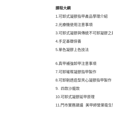
課程大綱
1.可卸式凝膠指甲產品學理介紹
2.光療機使用注意事項
3.可卸式凝膠與傳統不可卸凝膠之
4.手足基礎保養
5.單色凝膠上色技法
6.真甲補強卸甲注意事項
7.可卸璀璨凝膠指甲製作
8.可卸剔透造型夾心凝膠指甲製作
9. 四款沙龍款
10.可卸式凝膠延甲原理
11.門市實務建議 美甲師營業衛生