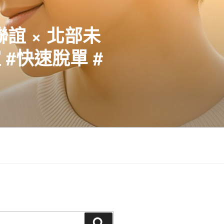
聯誼 × 北部未
#快速脫單 #
搜