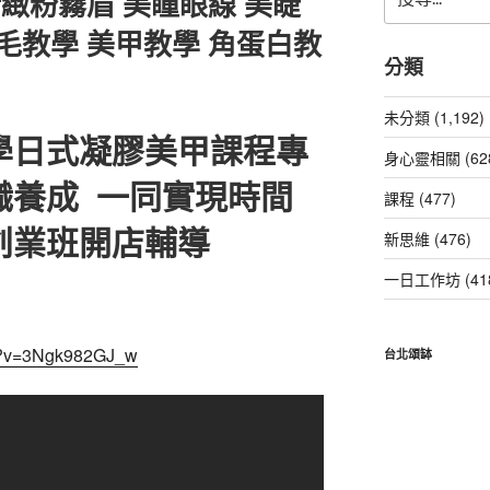
精緻粉霧眉 美瞳眼線 美睫
尋
關
毛教學 美甲教學 角蛋白教
鍵
分類
字:
未分類 (1,192)
學日式凝膠美甲課程專
身心靈相關 (62
職養成 一同實現時間
課程 (477)
創業班開店輔導
新思維 (476)
一日工作坊 (41
ch?v=3Ngk982GJ_w
台北頌缽