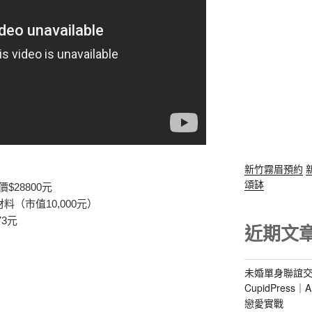
新竹霧眉預約
頌缽
28800元
（市值10,000元）
73元
近期文
未婚單身聯誼交
CupidPres
戀愛實戰