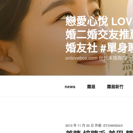
跳
至
戀愛心悅 LOV
主
要
婚二婚交友推薦
內
容
婚友社 #單身
onlovebox.com 台北未婚聯
news
霧眉
霧眉新竹
發
2013 年 11 月 20 日
作者:
ETONHSIAO
佈