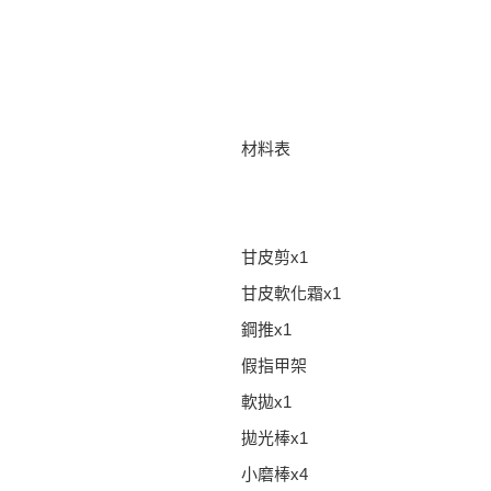
材料表
甘皮剪x1
甘皮軟化霜x1
鋼推x1
假指甲架
軟拋x1
拋光棒x1
小磨棒x4