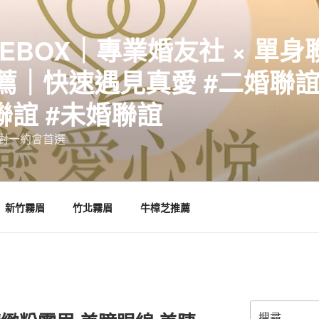
EBOX｜專業婚友社 × 單身
｜快速遇見真愛 #二婚聯誼 
聯誼 #未婚聯誼
誼一對一約會首選
新竹霧眉
竹北霧眉
牛樟芝推薦
搜