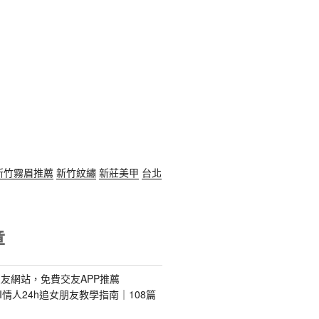
新竹霧眉推薦
新竹紋繡
新莊美甲
台北
章
友網站，免費交友APP推薦
s｜AI情人24h追女朋友教學指南｜108篇