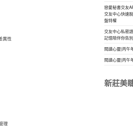
戀愛秘書交友A
交友中心快速脫
盤特權
交友中心私密
記憶陪伴你告別孤
差異性
閱讀心靈|丙午
閱讀心靈|丙午
新莊美
管理