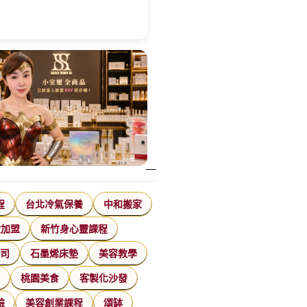
程
台北冷氣保養
中和搬家
飲加盟
新竹身心靈課程
公司
石墨烯床墊
美容教學
家
桃園美食
客製化沙發
臉
美容創業課程
頌缽