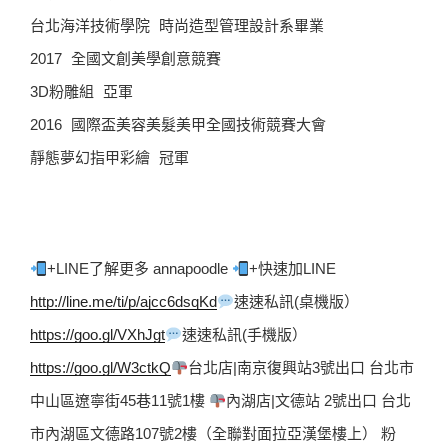
台北海洋技術學院 時尚造型管理設計系畢業
2017 全國文創美學創意競賽
3D粉雕組 亞軍
2016 國際盃美容美髮美甲全國技術競賽大會
靜態夢幻指甲彩繪 冠軍
+LINE了解更多 annapoodle 
+快速加LINE  
http://line.me/ti/p/ajcc6dsqKd
速速私訊(桌機版）  
https://goo.gl/VXhJgt
速速私訊(手機版）  
https://goo.gl/W3ctkQ
台北店|南京復興站3號出口 台北市
中山區遼寧街45巷11號1樓 
內湖店|文德站 2號出口 台北
市內湖區文德路107號2樓（全聯對面拉亞漢堡樓上） 粉