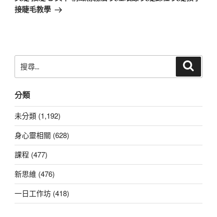
篇
接睫毛教學
文
章
搜
搜
尋
尋
關
分類
鍵
字:
未分類 (1,192)
身心靈相關 (628)
課程 (477)
新思維 (476)
一日工作坊 (418)