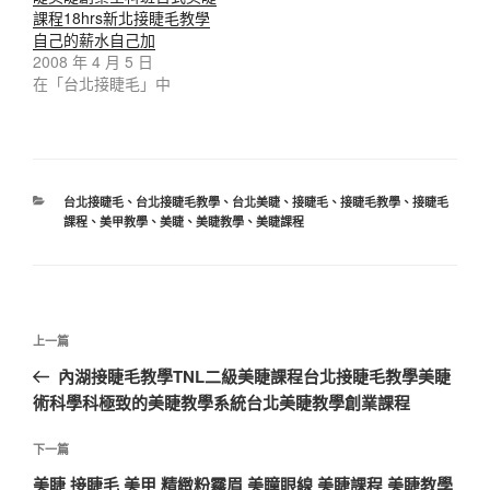
課程18hrs新北接睫毛教學
自己的薪水自己加
2008 年 4 月 5 日
在「台北接睫毛」中
分
台北接睫毛
、
台北接睫毛教學
、
台北美睫
、
接睫毛
、
接睫毛教學
、
接睫毛
類
課程
、
美甲教學
、
美睫
、
美睫教學
、
美睫課程
文
上
上一篇
章
一
內湖接睫毛教學TNL二級美睫課程台北接睫毛教學美睫
導
篇
術科學科極致的美睫教學系統台北美睫教學創業課程
覽
文
章
下
下一篇
一
美睫 接睫毛 美甲 精緻粉霧眉 美瞳眼線 美睫課程 美睫教學