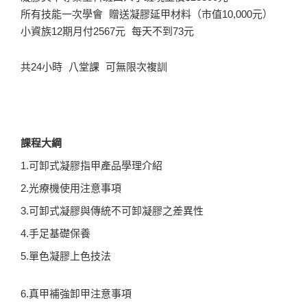
所有技能一次學會 贈送凝膠延甲材料（市值10,000元）
小資族12期月付2567元 每天不到73元
共24小時 八堂課 可無限次複訓
課程大綱
1.可卸式凝膠指甲產品學理介紹
2.光療機使用注意事項
3.可卸式凝膠與傳統不可卸凝膠之差異性
4.手足基礎保養
5.單色凝膠上色技法
6.真甲補強卸甲注意事項