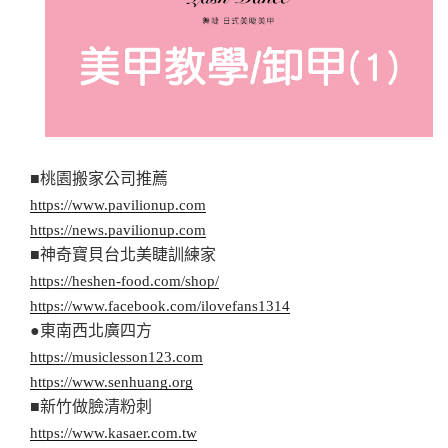
■桃園搬家公司推薦
https://www.pavilionup.com
https://news.pavilionup.com
■神奇寶貝台北美睫訓練家
https://heshen-food.com/shop/
https://www.facebook.com/ilovefans1314
●東南西北廣四方
https://musiclesson123.com
https://www.senhuang.org
■新竹做臉清粉刺
https://www.kasaer.com.tw