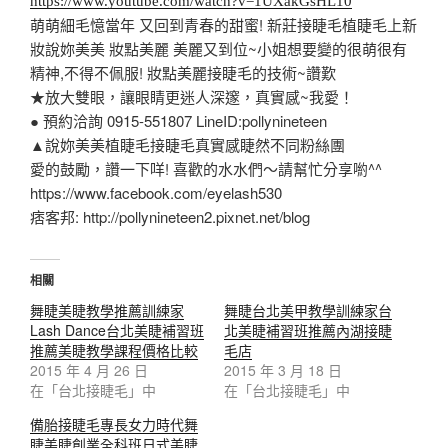
https://www.youtube.com/watch?v=1UXakGsHL10
萌萌細毛憶當年 又回到青春的甜蜜! 新莊接睫毛植睫毛上新
妝說妳美美 妝點美麗 美麗又到位~小姐想要變的很萌很有
精神,不得不佩服! 妝點美麗接睫毛的技術~讚歎
★放大雙眼，讓眼睛更迷人深邃，真實感~我愛！
● 預約洽詢 0915-551807 LineID:pollynineteen
▲說妳美美植睫毛接睫毛真實感睫然不同粉絲團
愛的鼓勵，讚一下咩! 喜歡的水水們～請幫忙分享喲^^
https://www.facebook.com/eyelash530
痞客邦: http://pollynineteen2.pixnet.net/blog
相關
舞睫美睫教學推薦訓練家
舞睫台北美甲教學訓練家台
Lash Dance台北美睫補習班
北美睫補習班推薦內湖接睫
推薦美睫教學課程價格比較
毛店
2015 年 4 月 26 日
2015 年 3 月 18 日
在「台北接睫毛」中
在「台北接睫毛」中
備胎接睫毛專長女力時代舞
睫美睫創業全科班日式美睫