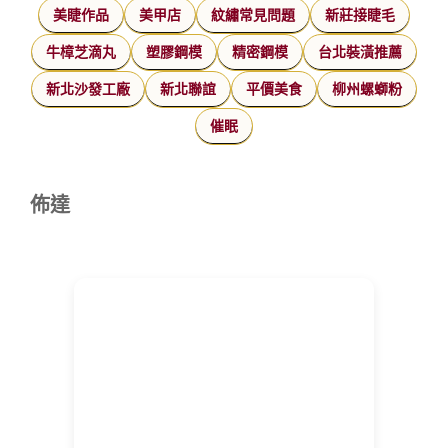
美睫作品
美甲店
紋繡常見問題
新莊接睫毛
牛樟芝滴丸
塑膠鋼模
精密鋼模
台北裝潢推薦
新北沙發工廠
新北聯誼
平價美食
柳州螺螄粉
催眠
佈達