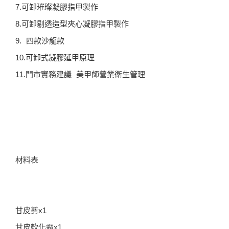
7.可卸璀璨凝膠指甲製作
8.可卸剔透造型夾心凝膠指甲製作
9. 四款沙龍款
10.可卸式凝膠延甲原理
11.門市實務建議 美甲師營業衛生管理
材料表
甘皮剪x1
甘皮軟化霜x1