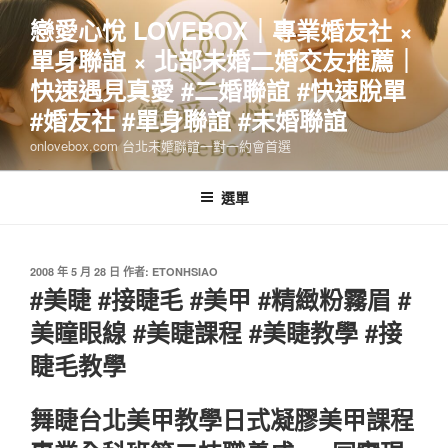
跳
戀愛心悅 LOVEBOX｜專業婚友社 ×
至
單身聯誼 × 北部未婚二婚交友推薦｜
主
要
快速遇見真愛 #二婚聯誼 #快速脫單
內
#婚友社 #單身聯誼 #未婚聯誼
容
onlovebox.com 台北未婚聯誼一對一約會首選
選單
發
2008 年 5 月 28 日
作者:
ETONHSIAO
佈
#美睫 #接睫毛 #美甲 #精緻粉霧眉 #
於
美瞳眼線 #美睫課程 #美睫教學 #接
睫毛教學
舞睫台北美甲教學日式凝膠美甲課程