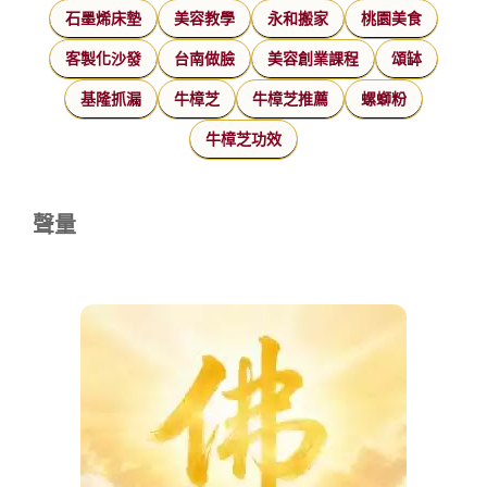
石墨烯床墊
美容教學
永和搬家
桃園美食
客製化沙發
台南做臉
美容創業課程
頌缽
基隆抓漏
牛樟芝
牛樟芝推薦
螺螄粉
牛樟芝功效
聲量