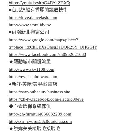
https://youtu.be/kbG4RYkZRXQ
■台北這裡有秀麗的飄眉技術
https://love.dancelash.com
http://www.store.idv.tw
■尚鴻新北搬家公司
https://www.google.com/maps/place/?
q=place_id:ChIJEXzOhsg3aDQR2SY_jJHGGIY
https://www.facebook.com/sh0952621633
★驅動城市關鍵流量
http://www.sky1109.com
https://eyelashhotwax.com
●新莊/美睫/美甲/紋繡店
https://sayyoubeauty.business.site
https://zh-tw.facebook.com/electric00eye
◆心靈環保系統傢俱
http://gh-furniture036682299.com
http://xn--cvqrqs53c0otpjciua.com
★說妳美美植睫毛接睫毛