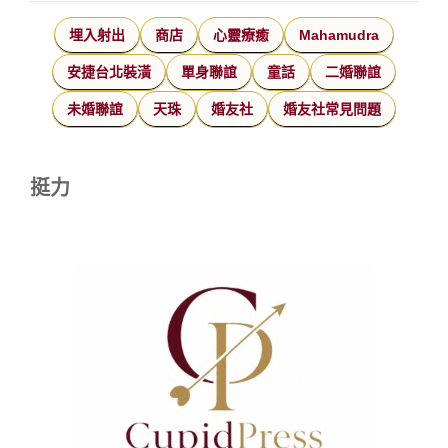
埋入射出
商店
心靈療癒
Mahamudra
安捷台北裝潢
單身聯誼
童話
二婚聯誼
未婚聯誼
天珠
婚友社
婚友社常見問題
挺力