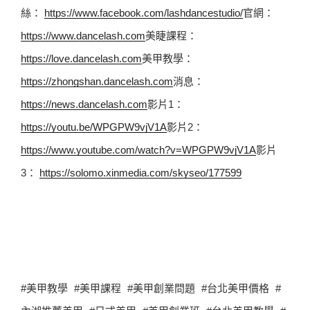
絲： 
https://www.facebook.com/lashdancestudio/
官網： 
https://www.dancelash.com
美睫課程： 
https://love.dancelash.com
美甲教學： 
https://zhongshan.dancelash.com
消息： 
https://news.dancelash.com
影片1： 
https://youtu.be/WPGPW9vjV1A
影片2： 
https://www.youtube.com/watch?v=WPGPW9vjV1A
影片
3： 
https://solomo.xinmedia.com/skyseo/177599
#美甲教學 #美甲課程 #美甲創業問題 #台北美甲價格 #