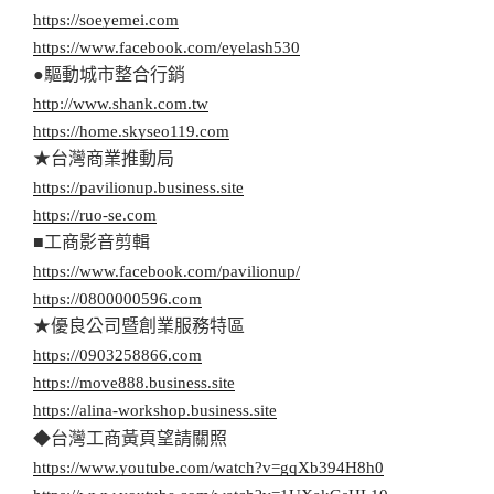
https://soeyemei.com
https://www.facebook.com/eyelash530
●驅動城市整合行銷
http://www.shank.com.tw
https://home.skyseo119.com
★台灣商業推動局
https://pavilionup.business.site
https://ruo-se.com
■工商影音剪輯
https://www.facebook.com/pavilionup/
https://0800000596.com
★優良公司暨創業服務特區
https://0903258866.com
https://move888.business.site
https://alina-workshop.business.site
◆台灣工商黃頁望請關照
https://www.youtube.com/watch?v=gqXb394H8h0