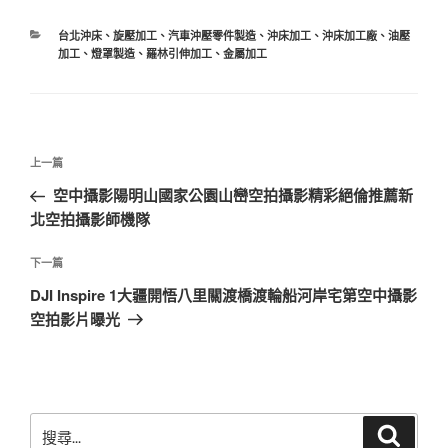
分
台北沖床
、
旋壓加工
、
汽車沖壓零件製造
、
沖床加工
、
沖床加工廠
、
油壓
類
加工
、
燈罩製造
、
羅林引伸加工
、
金屬加工
文
上
上一篇
章
一
空中攝影陽明山國家公園山巒空拍攝影精彩絕倫推薦新
導
篇
北空拍攝影師機隊
覽
文
章
下
下一篇
一
DJI Inspire 1大疆開悟八里關渡橋渡輪船河岸宅第空中攝影
篇
空拍影片曝光
文
章
搜
搜
尋