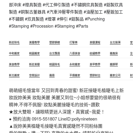
部沖床 #燈具製造 #代工伸引製造 #不鏽鋼炊具製造 #鋁製炊具
製造 #銅製古董器具 #汽車沖壓零件製造 #油壓加工 #壓鈑加工 
#不鏽鋼 #炊具製造 #燈罩 #伸引 #鋁製品 #Punching 
#Stamping #Procession #Stamping #Parts
新莊除毛
美睫教學
塑膠鋼模
打擊樂
美睫課程
台北裝璜
室
中和搬家
桃園搬家
台北飄眉
八德美容
紋繡教學
搬廠房
全
美容教學
新莊美睫
桃園除毛
永和搬家
美甲教學
搬鋼琴
新
新北搬家
空間設計
霧眉
平價搬家
塑膠射出
搬家公司
射
萌萌細毛憶當年 又回到青春的甜蜜! 新莊接睫毛植睫毛上新
妝說妳美美 妝點美麗 美麗又到位~小姐想要變的很萌很有
精神,不得不佩服! 妝點美麗接睫毛的技術~讚歎
★放大雙眼，讓眼睛更迷人深邃，真實感~我愛！
● 預約洽詢 0915-551807 LineID:pollynineteen
▲說妳美美植睫毛接睫毛真實感睫然不同粉絲團
愛的鼓勵，讚一下咩! 喜歡的水水們～請幫忙分享喲^^