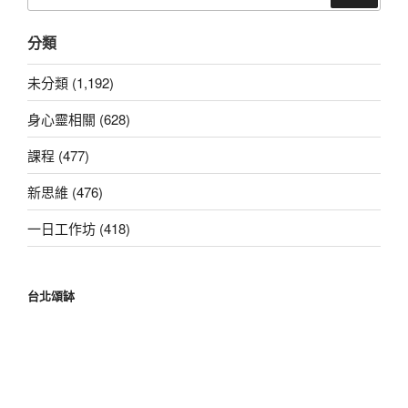
尋
關
分類
鍵
字:
未分類 (1,192)
身心靈相關 (628)
課程 (477)
新思維 (476)
一日工作坊 (418)
台北頌缽