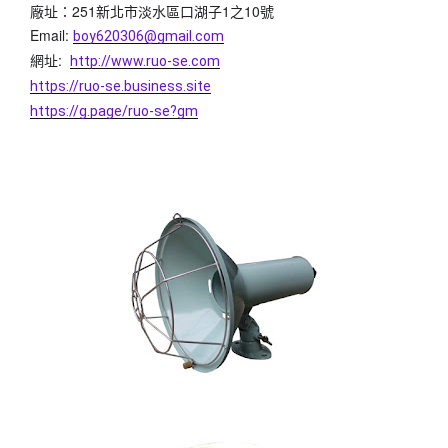
廠址：251新北市淡水區口湖子1之10號
Email: 
boy620306@gmail.com
網址:  
http://www.ruo-se.com
https://ruo-se.business.site
https://g.page/ruo-se?gm