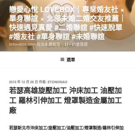
跳
戀愛心悅 LOVEBOX｜專業婚友社 ×
至
單身聯誼 × 北部未婚二婚交友推薦｜
主
要
快速遇見真愛 #二婚聯誼 #快速脫單
內
#婚友社 #單身聯誼 #未婚聯誼
容
onlovebox.com 台北未婚聯誼一對一約會首選
選單
發
2015 年 12 月 28 日
作者:
ETONHSIAO
佈
若瑟高雄旋壓加工 沖床加工 油壓加
於
工 羅林引伸加工 燈罩製造金屬加工
廠
若瑟新北市沖床加工/旋壓加工/油壓加工/燈罩製造/羅林引伸加