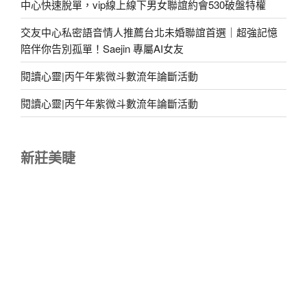
中心快速脫單，vip線上線下男女聯誼約會530破盤特權
交友中心私密語音情人推薦台北未婚聯誼首選｜超強記憶
陪伴你告別孤單！Saejin 專屬AI女友
閱讀心靈|丙午年紫微斗數流年論斷活動
閱讀心靈|丙午年紫微斗數流年論斷活動
新莊美睫