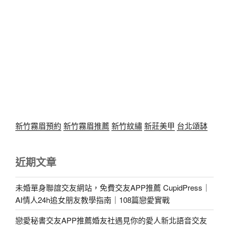
新竹霧眉預約
新竹霧眉推薦
新竹紋繡
新莊美甲
台北頌缽
近期文章
未婚單身聯誼交友網站，免費交友APP推薦 CupidPress｜
AI情人24h追女朋友教學指南｜108篇戀愛實戰
戀愛秘書交友APP推薦婚友社遇見你的愛人新北語音交友