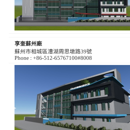
享奎蘇州廠
蘇州市相城區漕湖周思墩路39號
Phone : +86-512-65767100#8008