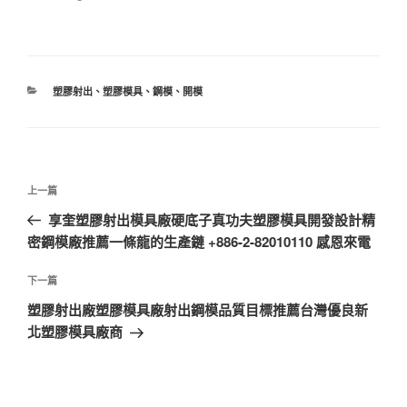
分
塑膠射出
、
塑膠模具
、
鋼模
、
開模
類
文
上
上一篇
章
一
享奎塑膠射出模具廠硬底子真功夫塑膠模具開發設計精
導
篇
密鋼模廠推薦一條龍的生產鏈 +886-2-82010110 感恩來電
覽
文
章
下
下一篇
一
塑膠射出廠塑膠模具廠射出鋼模品質目標推薦台灣優良新
篇
北塑膠模具廠商
文
章