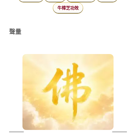
牛樟芝功效
聲量