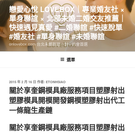
跳
戀愛心悅 LOVEBOX｜專業婚友社 ×
至
單身聯誼 × 北部未婚二婚交友推薦｜
主
要
快速遇見真愛 #二婚聯誼 #快速脫單
內
#婚友社 #單身聯誼 #未婚聯誼
容
onlovebox.com 台北未婚聯誼一對一約會首選
選單
發
2015 年 2 月 16 日
作者:
ETONHSIAO
佈
關於享奎鋼模具廠服務項目塑膠射出
於
塑膠模具開模開發鋼模塑膠射出代工
一條龍生產鏈
關於享奎鋼模具廠服務項目塑膠射出