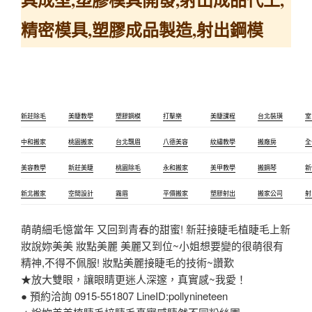
精密模具­,塑膠成品製造,射出鋼模
新莊除毛
美睫教學
塑膠鋼模
打擊樂
美睫課程
台北裝璜
室
中和搬家
桃園搬家
台北飄眉
八德美容
紋繡教學
搬廠房
全
美容教學
新莊美睫
桃園除毛
永和搬家
美甲教學
搬鋼琴
新
新北搬家
空間設計
霧眉
平價搬家
塑膠射出
搬家公司
射
萌萌細毛憶當年 又回到青春的甜蜜! 新莊接睫毛植睫毛上新
妝說妳美美 妝點美麗 美麗又到位~小姐想要變的很萌很有
精神,不得不佩服! 妝點美麗接睫毛的技術~讚歎
★放大雙眼，讓眼睛更迷人深邃，真實感~我愛！
● 預約洽詢 0915-551807 LineID:pollynineteen