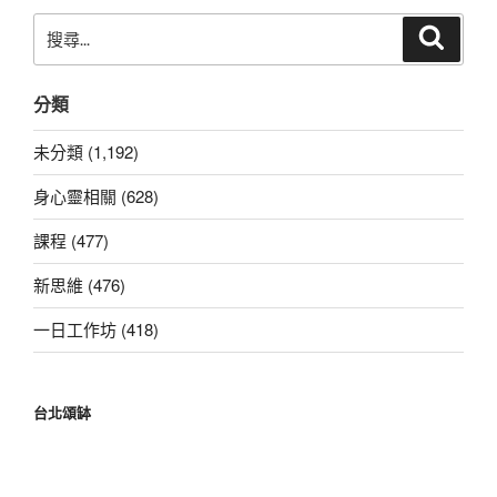
搜
搜
尋
尋
關
分類
鍵
字:
未分類 (1,192)
身心靈相關 (628)
課程 (477)
新思維 (476)
一日工作坊 (418)
台北頌缽