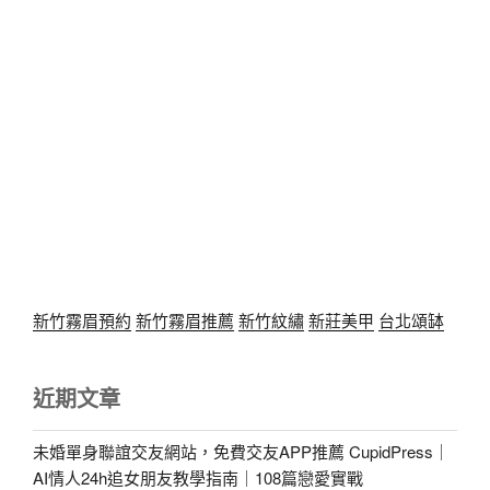
新竹霧眉預約
新竹霧眉推薦
新竹紋繡
新莊美甲
台北頌缽
近期文章
未婚單身聯誼交友網站，免費交友APP推薦 CupidPress｜
AI情人24h追女朋友教學指南｜108篇戀愛實戰