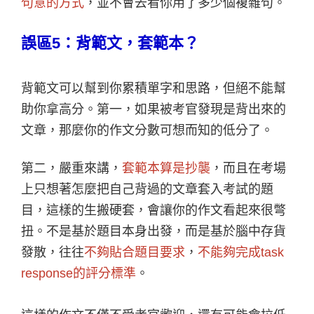
句意的方式
，並不會去看你用了多少個複雜句。
誤區5：背範文，套範本？
背範文可以幫到你累積單字和思路，但絕不能幫
助你拿高分。第一，如果被考官發現是背出來的
文章，那麼你的作文分數可想而知的低分了。
第二，嚴重來講，
套範本算是抄襲
，而且在考場
上只想著怎麼把自己背過的文章套入考試的題
目，這樣的生搬硬套，會讓你的作文看起來很彆
扭。不是基於題目本身出發，而是基於腦中存貨
發散，往往
不夠貼合題目要求
，
不能夠完成task
response的評分標準
。