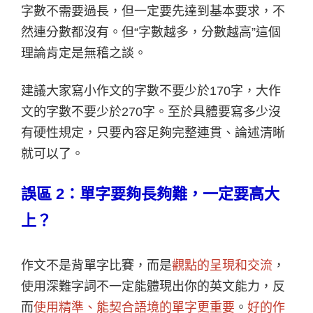
字數不需要過長，但一定要先達到基本要求，不
然連分數都沒有。
但“字數越多，分數越高”這個
理論肯定是無稽之談。
建議大家寫小作文的字數不要少於170字，大作
文的字數不要少於270字。至於具體要寫多少沒
有硬性規定，只要內容足夠完整連貫、論述清晰
就可以了。
誤區 2：單字要夠長夠難，一定要高大
上？
作文不是背單字比賽，而是
觀點的呈現和交流
，
使用深難字詞不一定能體現出你的英文能力，反
而
使用精準、能契合語境的單字更重要
。
好的作