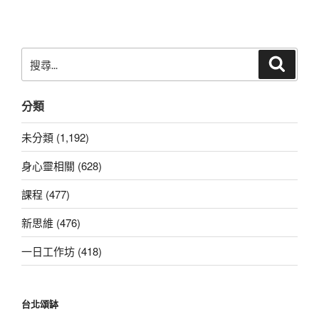
章
搜
搜
尋
尋
關
分類
鍵
字:
未分類 (1,192)
身心靈相關 (628)
課程 (477)
新思維 (476)
一日工作坊 (418)
台北頌缽