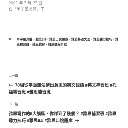
2022 年 7 月 27 日
在「單字量測驗」中
分
單字量測驗
、
雅思6.5
、
雅思口說題庫
、
雅思基礎文法
、
雅思聽力技巧
、
雅
類
思補習班
、
雅思課程
、
雅思課程介紹
文
上
上一篇
章
一
70組從字面無法猜出意思的英文俚語 #英文補習班 #托
導
篇
福補習班 #雅思補習班
覽
文
章
下
下一篇
一
雅思寫作的5大誤區，你踩到了幾個？ #雅思補習班 #雅思
篇
聽力技巧 #雅思6.5 #雅思口說題庫
文