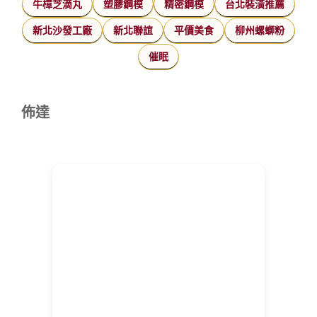
牛樟芝滴丸
塑膠鋼模
精密鋼模
台北裝潢推薦
新北沙發工廠
新北聯誼
平價美食
柳州螺螄粉
催眠
佈達