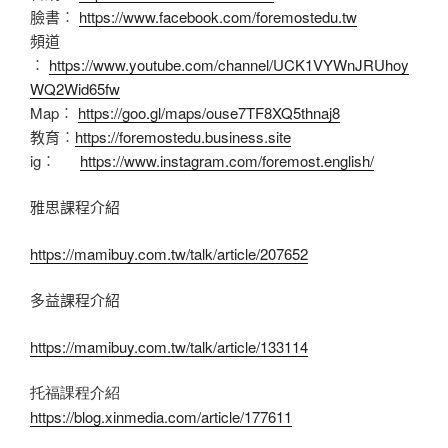
臉書︰
https://www.facebook.com/foremostedu.tw
頻道
︰
https://www.youtube.com/channel/UCK1VYWnJRUhoy
WQ2Wid65fw
Map︰
https://goo.gl/maps/ouse7TF8XQ5thnaj8
教育︰
https://foremostedu.business.site
ig︰
https://www.instagram.com/foremost.english/
雅思課程介紹
https://mamibuy.com.tw/talk/article/207652
多益課程介紹
https://mamibuy.com.tw/talk/article/133114
托福課程介紹
https://blog.xinmedia.com/article/177611