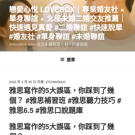
跳
戀愛心悅 LOVEBOX｜專業婚友社 ×
至
單身聯誼 × 北部未婚二婚交友推薦｜
主
要
快速遇見真愛 #二婚聯誼 #快速脫單
內
#婚友社 #單身聯誼 #未婚聯誼
容
onlovebox.com 台北未婚聯誼一對一約會首選
選單
發
2022 年 4 月 20 日
作者:
ETONHSIAO
佈
雅思寫作的5大誤區，你踩到了幾
於
個？ #雅思補習班 #雅思聽力技巧 #
雅思6.5 #雅思口說題庫
雅思寫作的5大誤區，你踩到了幾