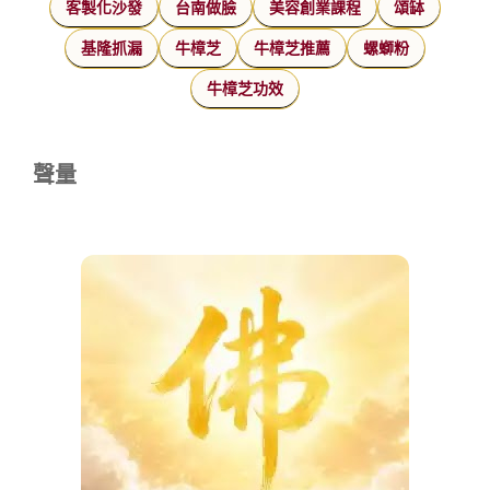
客製化沙發
台南做臉
美容創業課程
頌缽
基隆抓漏
牛樟芝
牛樟芝推薦
螺螄粉
牛樟芝功效
聲量