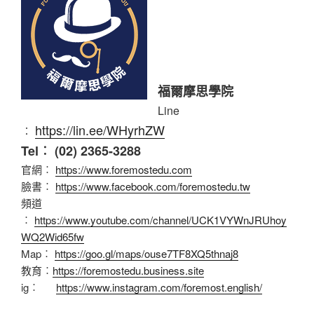
福爾摩思學院
Line
https://lin.ee/WHyrhZW
︰
Tel︰ (02) 2365-3288
官網︰
https://www.foremostedu.com
臉書︰
https://www.facebook.com/foremostedu.tw
頻道
︰
https://www.youtube.com/channel/UCK1VYWnJRUhoy
WQ2Wid65fw
Map︰
https://goo.gl/maps/ouse7TF8XQ5thnaj8
教育︰
https://foremostedu.business.site
ig︰
https://www.instagram.com/foremost.english/