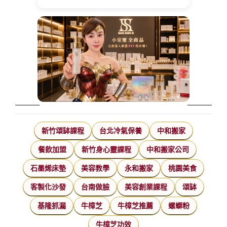
新竹頌缽課程
台北冷氣保養
中和搬家
餐飲加盟
新竹身心靈課程
中和搬家公司
石墨烯床墊
美容教學
永和搬家
桃園美食
客製化沙發
台南做臉
美容創業課程
頌缽
基隆抓漏
牛樟芝
牛樟芝推薦
螺螄粉
牛樟芝功效