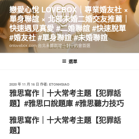
跳
戀愛心悅 LOVEBOX｜專業婚友社 ×
至
單身聯誼 × 北部未婚二婚交友推薦｜
主
要
快速遇見真愛 #二婚聯誼 #快速脫單
內
#婚友社 #單身聯誼 #未婚聯誼
容
onlovebox.com 台北未婚聯誼一對一約會首選
選單
發
2020 年 11 月 16 日
作者:
ETONHSIAO
佈
雅思寫作｜十大常考主題【犯罪話
於
題】#雅思口說題庫 #雅思聽力技巧
雅思寫作｜十大常考主題【犯罪話
題】