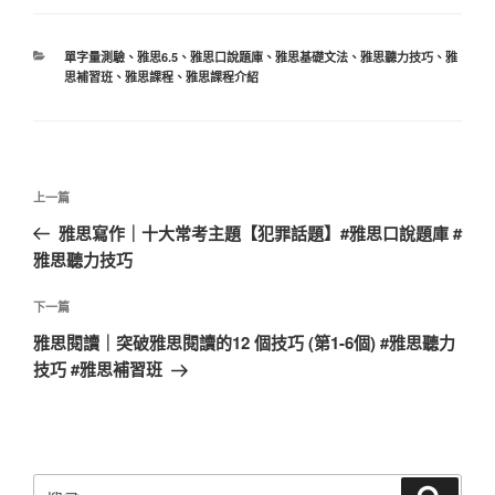
分
單字量測驗
、
雅思6.5
、
雅思口說題庫
、
雅思基礎文法
、
雅思聽力技巧
、
雅
類
思補習班
、
雅思課程
、
雅思課程介紹
文
上
上一篇
章
一
雅思寫作｜十大常考主題【犯罪話題】#雅思口說題庫 #
導
篇
雅思聽力技巧
覽
文
章
下
下一篇
一
雅思閱讀｜突破雅思閱讀的12 個技巧 (第1-6個) #雅思聽力
篇
技巧 #雅思補習班
文
章
搜
搜