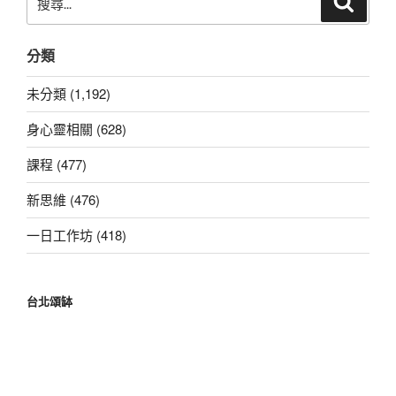
尋
尋
關
分類
鍵
字:
未分類 (1,192)
身心靈相關 (628)
課程 (477)
新思維 (476)
一日工作坊 (418)
台北頌缽