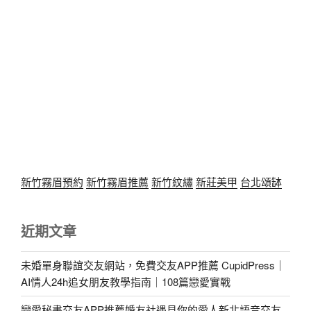
新竹霧眉預約
新竹霧眉推薦
新竹紋繡
新莊美甲
台北頌缽
近期文章
未婚單身聯誼交友網站，免費交友APP推薦 CupidPress｜
AI情人24h追女朋友教學指南｜108篇戀愛實戰
戀愛秘書交友APP推薦婚友社遇見你的愛人新北語音交友